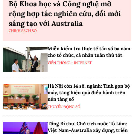
Bộ Khoa học và Công nghệ mở
rộng hợp tác nghiên cứu, đổi mới
sáng tạo với Australia
CHÍNH SÁCH SỐ
Miễn kiểm tra thực tế tần số ba năm
cho tổ chức, cá nhân tuân thủ tốt
VIỄN THÔNG - INTERNET
Hà Nội còn 14 sở, ngành: Tinh gọn bộ
máy, tăng hiệu quả điều hành trên
nền tảng số
CHUYỂN ĐỘNG SỐ
Tổng Bí thư, Chủ tịch nước Tô Lâm:
Việt Nam-Australia xây dựng, triển