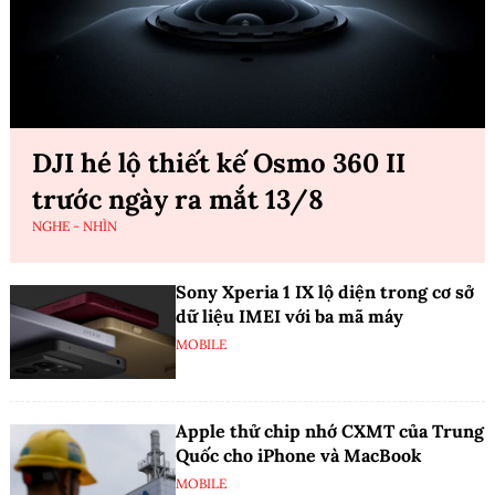
DJI hé lộ thiết kế Osmo 360 II
trước ngày ra mắt 13/8
NGHE - NHÌN
Sony Xperia 1 IX lộ diện trong cơ sở
dữ liệu IMEI với ba mã máy
MOBILE
Apple thử chip nhớ CXMT của Trung
Quốc cho iPhone và MacBook
MOBILE