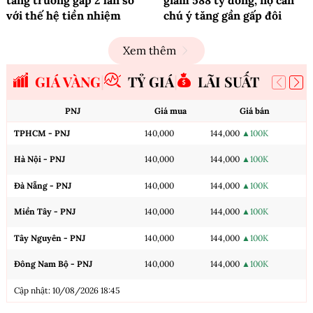
với thế hệ tiền nhiệm
chú ý tăng gần gấp đôi
Xem thêm
GIÁ VÀNG
TỶ GIÁ
LÃI SUẤT
PNJ
Giá mua
Giá bán
TPHCM - PNJ
140,000
144,000
▲100K
Hà Nội - PNJ
140,000
144,000
▲100K
Đà Nẵng - PNJ
140,000
144,000
▲100K
Miền Tây - PNJ
140,000
144,000
▲100K
Tây Nguyên - PNJ
140,000
144,000
▲100K
Đông Nam Bộ - PNJ
140,000
144,000
▲100K
Cập nhật: 10/08/2026 18:45