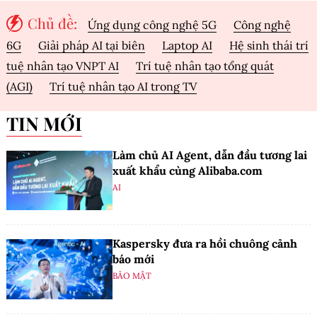
tra cho đơn vị làm ăn nghiêm túc.
Chủ đề:
Ứng dụng công nghệ 5G
Công nghệ
6G
Giải pháp AI tại biên
Laptop AI
Hệ sinh thái trí
tuệ nhân tạo VNPT AI
Trí tuệ nhân tạo tổng quát
(AGI)
Trí tuệ nhân tạo AI trong TV
TIN MỚI
Làm chủ AI Agent, dẫn đầu tương lai
xuất khẩu cùng Alibaba.com
AI
Kaspersky đưa ra hồi chuông cảnh
báo mới
BẢO MẬT