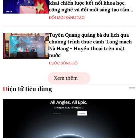
khai chiến lược kết nối khoa học,
công nghệ và đổi mới sáng tạo tầm
nhìn dài hạn
ĐỔI MỚI SÁNG TẠO
Tuyên Quang quảng bá du lịch qua
chương trình thực cảnh 'Long mạch
Nà Hang - Huyền thoại trên mặt
nước'
CUỘC SỐNG SỐ
Xem thêm
Điện tử tiêu dùng