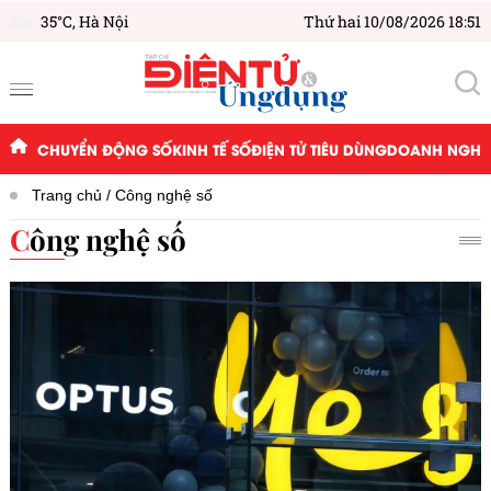
35°C,
Hà Nội
Thứ hai 10/08/2026 18:51
CHUYỂN ĐỘNG SỐ
KINH TẾ SỐ
ĐIỆN TỬ TIÊU DÙNG
DOANH NGHIỆ
Trang chủ
Công nghệ số
Công nghệ số