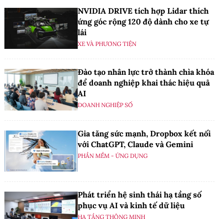
NVIDIA DRIVE tích hợp Lidar thích
ứng góc rộng 120 độ dành cho xe tự
lái
XE VÀ PHƯƠNG TIỆN
Đào tạo nhân lực trở thành chìa khóa
để doanh nghiệp khai thác hiệu quả
AI
DOANH NGHIỆP SỐ
Gia tăng sức mạnh, Dropbox kết nối
với ChatGPT, Claude và Gemini
PHẦN MỀM - ỨNG DỤNG
Phát triển hệ sinh thái hạ tầng số
phục vụ AI và kinh tế dữ liệu
HẠ TẦNG THÔNG MINH