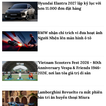
Hyundai Elantra 2027 lập kỷ lục với
hơn 11.000 đơn đặt hàng
BMW nhận chỉ trích vì đưa hoạt ảnh
Người Nhện lên màn hình ô tô
'Vietnam Scooters Fest 2026 - 80th
Anniversary Vespa & Friends 1946-
2026', nơi lan tỏa giá trị di sản
Lamborghini Revuelto ra mắt phiên
bản tri ân huyền thoại Miura