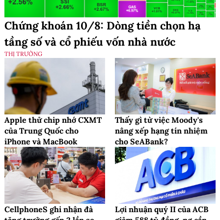
Chứng khoán 10/8: Dòng tiền chọn hạ
tầng số và cổ phiếu vốn nhà nước
THỊ TRƯỜNG
Apple thử chip nhớ CXMT
Thấy gì từ việc Moody's
của Trung Quốc cho
nâng xếp hạng tín nhiệm
iPhone và MacBook
cho SeABank?
CellphoneS ghi nhận đà
Lợi nhuận quý II của ACB
tăng trưởng gấp 2 lần so
giảm 588 tỷ đồng, nợ cần