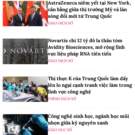
AstraZeneca niêm yết tại New York,
cân bằng giữa thị trường Mỹ và làn
sóng đổi mới từ Trung Quốc
GIAO DỊCH SỐ
Novartis chi 12 tỷ đô la thâu tóm
Avidity Biosciences, mở rộng lĩnh
vực liệu pháp RNA tiên tiến
GIAO DỊCH SỐ
Thị thực K của Trung Quốc làm dấy
lên lo ngại cạnh tranh việc làm trong
lĩnh vực công nghệ
CHÍNH SÁCH SỐ
Công nghệ sinh học, ngành học mũi
nhọn giữa kỷ nguyên xanh
GIÁO DỤC SỐ