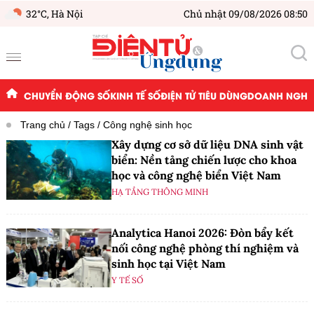
32°C,
Hà Nội
Chủ nhật 09/08/2026 08:50
CHUYỂN ĐỘNG SỐ
KINH TẾ SỐ
ĐIỆN TỬ TIÊU DÙNG
DOANH NGHIỆ
Trang chủ
Tags
Công nghệ sinh học
Xây dựng cơ sở dữ liệu DNA sinh vật
biển: Nền tảng chiến lược cho khoa
học và công nghệ biển Việt Nam
HẠ TẦNG THÔNG MINH
Analytica Hanoi 2026: Đòn bẩy kết
nối công nghệ phòng thí nghiệm và
sinh học tại Việt Nam
Y TẾ SỐ