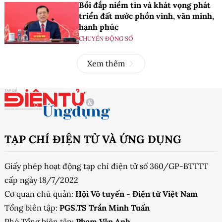
Bồi đắp niềm tin và khát vọng phát
triển đất nước phồn vinh, văn minh,
hạnh phúc
CHUYỂN ĐỘNG SỐ
Xem thêm
TẠP CHÍ ĐIỆN TỬ VÀ ỨNG DỤNG
Giấy phép hoạt động tạp chí điện tử số 360/GP-BTTTT
cấp ngày 18/7/2022
Cơ quan chủ quản:
Hội Vô tuyến - Điện tử Việt Nam
Tổng biên tập:
PGS.TS Trần Minh Tuấn
Phó Tổng biên tập:
Phạm Văn Anh