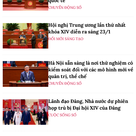
quốc tế
CHUYỂN ĐỘNG SỐ
Hội nghị Trung ương lần thứ nhất
khóa XIV diễn ra sáng 23/1
ĐỔI MỚI SÁNG TẠO
Hà Nội sẵn sàng là nơi thử nghiệm có
kiểm soát đối với các mô hình mới về
quản trị, thể chế
CHUYỂN ĐỘNG SỐ
Lãnh đạo Đảng, Nhà nước dự phiên
họp trù bị Đại hội XIV của Đảng
CUỘC SỐNG SỐ