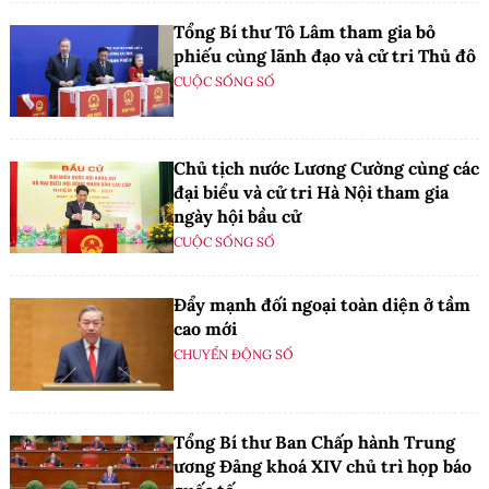
Tổng Bí thư Tô Lâm tham gia bỏ
phiếu cùng lãnh đạo và cử tri Thủ đô
CUỘC SỐNG SỐ
Chủ tịch nước Lương Cường cùng các
đại biểu và cử tri Hà Nội tham gia
ngày hội bầu cử
CUỘC SỐNG SỐ
Đẩy mạnh đối ngoại toàn diện ở tầm
cao mới
CHUYỂN ĐỘNG SỐ
Tổng Bí thư Ban Chấp hành Trung
ương Đảng khoá XIV chủ trì họp báo