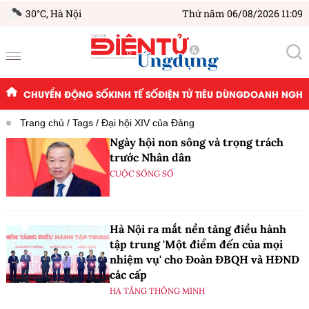
30°C,
Hà Nội
Thứ năm 06/08/2026 11:09
CHUYỂN ĐỘNG SỐ
KINH TẾ SỐ
ĐIỆN TỬ TIÊU DÙNG
DOANH NGHIỆ
Trang chủ
Tags
Đại hội XIV của Đảng
Ngày hội non sông và trọng trách
trước Nhân dân
CUỘC SỐNG SỐ
Hà Nội ra mắt nền tảng điều hành
tập trung 'Một điểm đến của mọi
nhiệm vụ' cho Đoàn ĐBQH và HĐND
các cấp
HẠ TẦNG THÔNG MINH