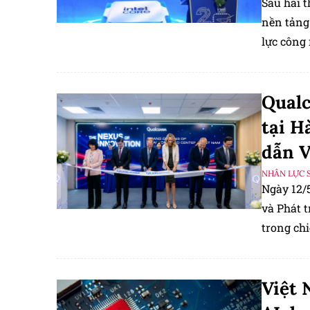
Sau hai t
nền tảng
lực công 
Qual
tại H
dẫn 
NHÂN LỰC 
Ngày 12/
và Phát 
trong ch
sinh thá
Việt 