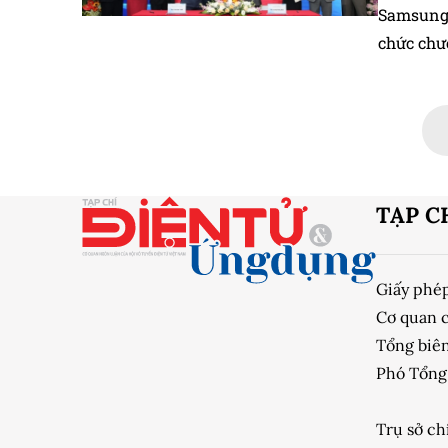
Samsung 
chức chư
chương tr
thạc sĩ t
TẠP C
Giấy phé
Cơ quan 
Tổng biên
Phó Tổng 
Trụ sở ch