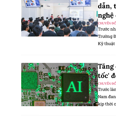
dẫn, 
nghệ 
CHUYỂN ĐỔ
Trước nh
Trường Đ
Kỹ thuật
Tăng 
tốc' 
CHUYỂN ĐỔ
Trước là
Nam đang
kịp thời
động trí 