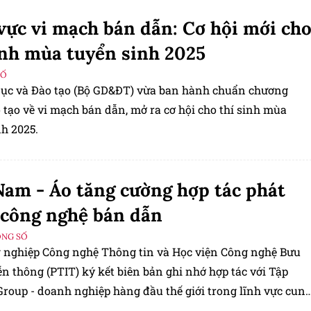
vực vi mạch bán dẫn: Cơ hội mới ch
inh mùa tuyển sinh 2025
SỐ
dục và Đào tạo (Bộ GD&ĐT) vừa ban hành chuẩn chương
 tạo về vi mạch bán dẫn, mở ra cơ hội cho thí sinh mùa
nh 2025.
Nam - Áo tăng cường hợp tác phát
 công nghệ bán dẫn
ỘNG SỐ
 nghiệp Công nghệ Thông tin và Học viện Công nghệ Bưu
n thông (PTIT) ký kết biên bản ghi nhớ hợp tác với Tập
roup - doanh nghiệp hàng đầu thế giới trong lĩnh vực cun
 bị sản xuất bán dẫn.