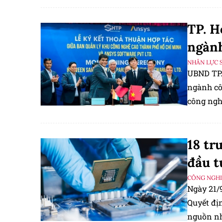
TP. H
ngàn
NHÂN LỰC 
UBND TP.
ngành cô
công ngh
18 tr
đầu t
CÔNG NGHIỆ
Ngày 21/
Quyết đị
nguồn nh