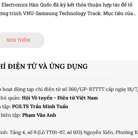
Electronics Hàn Quốc đã ký kết thỏa thuận hợp tác để tổ
ơng trình VNU-Samsung Technology Track. Mục tiêu của
ình là đào tạo nguồn nhân lực chất lượng cao, có trình độ
rong lĩnh vực bán dẫn và vi mạch.
XEM THÊM
HÍ ĐIỆN TỬ VÀ ỨNG DỤNG
p hoạt động tạp chí điện tử số 360/GP-BTTTT cấp ngày 18/
chủ quản:
Hội Vô tuyến - Điện tử Việt Nam
 tập:
PGS.TS Trần Minh Tuấn
biên tập:
Phạm Văn Anh
ính: Tầng 4, số 9 (Lô TT01-07, số 103) Nguyễn Xiển, Phường