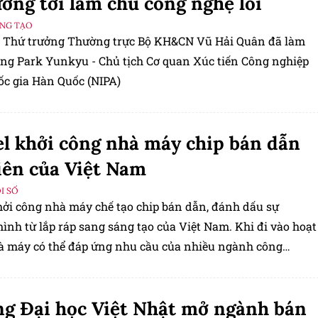
ướng tới làm chủ công nghệ lõi
ÁNG TẠO
, Thứ trưởng Thường trực Bộ KH&CN Vũ Hải Quân đã làm
 ông Park Yunkyu - Chủ tịch Cơ quan Xúc tiến Công nghiệp
c gia Hàn Quốc (NIPA)
el khởi công nhà máy chip bán dẫn
iên của Việt Nam
I SỐ
khởi công nhà máy chế tạo chip bán dẫn, đánh dấu sự
ình từ lắp ráp sang sáng tạo của Việt Nam. Khi đi vào hoạt
à máy có thể đáp ứng nhu cầu của nhiều ngành công
en chốt.
g Đại học Việt Nhật mở ngành bán