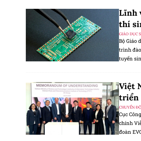
Lĩnh 
thí s
GIÁO DỤC 
Bộ Giáo 
trình đào
tuyển si
Việt 
triển
CHUYỂN Đ
Cục Công
chính Viễ
đoàn EVG
cấp thiết