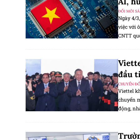
AI, h
ĐỔI MỚI S
Ngày 4/3
việc với
CNTT quố
Viett
đầu t
CHUYỂN ĐỔ
Viettel 
chuyển m
động, nh
nghiệp th
Trườn