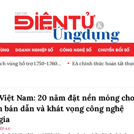
 DÙNG
DOANH NGHIỆP SỐ
CÔNG NGHỆ SỐ
CHUYỂN ĐỔI SỐ
h vùng hỗ trợ 1.750-1.760
EA chính thức hoàn tất thươn
 Việt Nam: 20 năm đặt nền móng ch
 bán dẫn và khát vọng công nghệ
gia
P 4.0