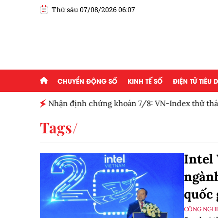
Thứ sáu 07/08/2026 06:07
CHUYỂN ĐỘNG SỐ
KINH TẾ SỐ
ĐIỆN TỬ TIÊU
Nhận định chứng khoán 7/8: VN-Index thử thác
điểm
Tags
Intel
ngành
quốc 
CÔNG NGHIỆ