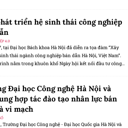
 năm 2050". Dự kiến 18 cơ sở giáo dục đại học công lập
tiên xem xét đầu tư phòng thí nghiệm bán dẫn cấp cơ sở
hát triển hệ sinh thái công nghiệp
đào tạo nhân lực ngành công nghiệp bán dẫn.
dẫn
P 4.0
, tại Đại học Bách khoa Hà Nội đã diễn ra tọa đàm “Xây
sinh thái ngành công nghiệp bán dẫn Hà Nội, Việt Nam”.
rình nằm trong khuôn khổ Ngày hội kết nối đầu tư công
 dẫn thành phố Hà Nội 2024 do Trung tâm Xúc tiến Đầu tư,
i và Du lịch Hà Nội (HPA) phối hợp với các đơn vị liên
g Đại học Công nghệ Hà Nội và
chức.
ng hợp tác đào tạo nhân lực bán
à vi mạch
SỐ
, Trường Đại học Công nghệ - Đại học Quốc gia Hà Nội và