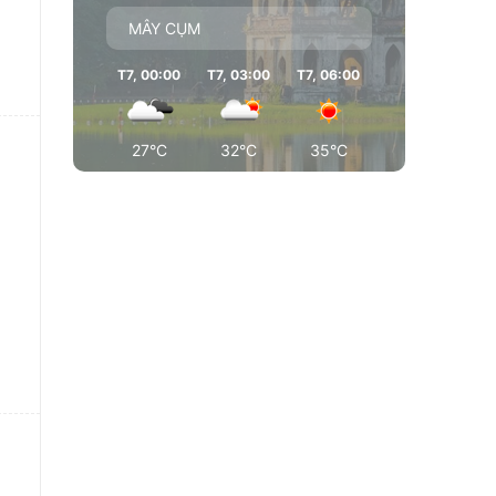
MÂY CỤM
T7, 00:00
T7, 03:00
T7, 06:00
T7, 09:00
T7
27°C
32°C
35°C
35°C