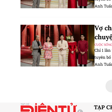
Anh Tuấn 
biệt cho 
cưới.
Vợ ch
chuyệ
CUỘC SỐNG
Chỉ 1 lầ
tuyên bố
Anh Tuấn 
biệt cho 
cưới.
TẠP C