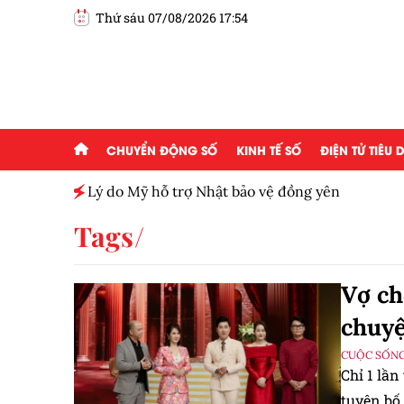
Thứ sáu 07/08/2026 17:54
CHUYỂN ĐỘNG SỐ
KINH TẾ SỐ
ĐIỆN TỬ TIÊU
h toàn
Lý do Mỹ hỗ trợ Nhật bảo vệ đồng yên
Tags
Vợ ch
chuyệ
CUỘC SỐNG
Chỉ 1 lầ
tuyên bố