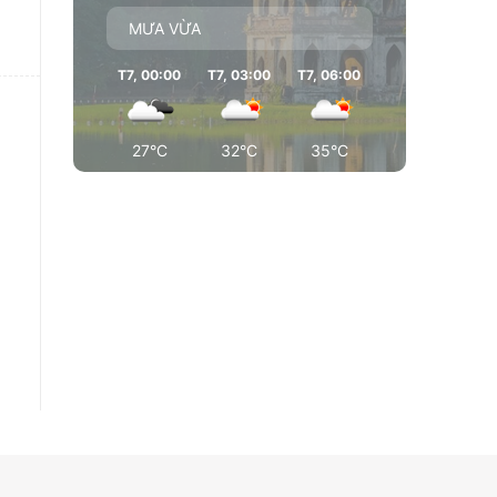
MƯA VỪA
T7, 00:00
T7, 03:00
T7, 06:00
T7, 09:00
T7
27°C
32°C
35°C
35°C