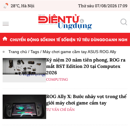
28°C,
Hà Nội
Thứ sáu 07/08/2026 17:09
CHUYỂN ĐỘNG SỐ
KINH TẾ SỐ
ĐIỆN TỬ TIÊU DÙNG
DOANH NGHIỆ
Trang chủ
Tags
Máy chơi game cầm tay ASUS ROG Ally
Kỷ niệm 20 năm tiên phong, ROG ra
mắt BST Edition 20 tại Computex
2026
COMPUTING
ROG Ally X: Bước nhảy vọt trong thế
giới máy chơi game cầm tay
TƯ VẤN CHỈ DẪN