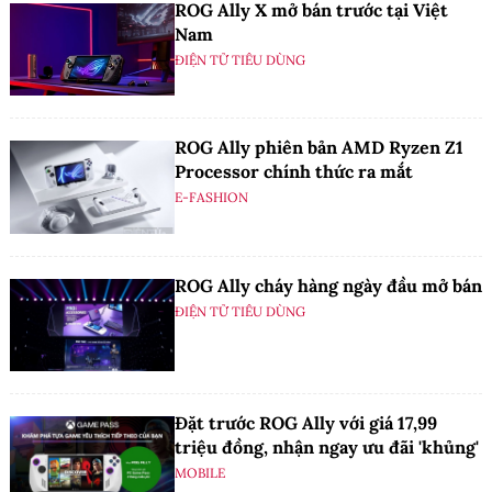
ROG Ally X mở bán trước tại Việt
Nam
ĐIỆN TỬ TIÊU DÙNG
ROG Ally phiên bản AMD Ryzen Z1
Processor chính thức ra mắt
E-FASHION
ROG Ally cháy hàng ngày đầu mở bán
ĐIỆN TỬ TIÊU DÙNG
Đặt trước ROG Ally với giá 17,99
triệu đồng, nhận ngay ưu đãi 'khủng'
MOBILE