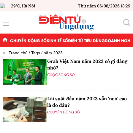
29°C,
Hà Nội
Thứ năm 06/08/2026 18:29
CHUYỂN ĐỘNG SỐ
KINH TẾ SỐ
ĐIỆN TỬ TIÊU DÙNG
DOANH NGHIỆ
Trang chủ
Tags
năm 2023
Grab Việt Nam năm 2023 có gì đáng
nhớ?
CUỘC SỐNG SỐ
Lãi suất đầu năm 2023 vẫn 'neo' cao
là do đâu?
CHUYỂN ĐỘNG SỐ