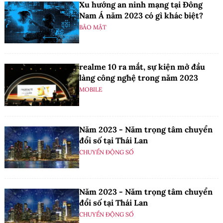
Xu hướng an ninh mạng tại Đông
Nam Á năm 2023 có gì khác biệt?
BẢO MẬT
realme 10 ra mắt, sự kiện mở đầu
làng công nghệ trong năm 2023
MOBILE
Năm 2023 - Năm trọng tâm chuyển
đổi số tại Thái Lan
CHUYỂN ĐỘNG SỐ
Năm 2023 - Năm trọng tâm chuyển
đổi số tại Thái Lan
CHUYỂN ĐỘNG SỐ