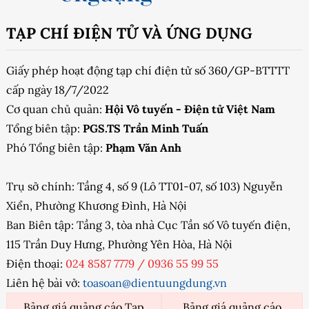
TẠP CHÍ ĐIỆN TỬ VÀ ỨNG DỤNG
Giấy phép hoạt động tạp chí điện tử số 360/GP-BTTTT
cấp ngày 18/7/2022
Cơ quan chủ quản:
Hội Vô tuyến - Điện tử Việt Nam
Tổng biên tập:
PGS.TS Trần Minh Tuấn
Phó Tổng biên tập:
Phạm Văn Anh
Trụ sở chính: Tầng 4, số 9 (Lô TT01-07, số 103) Nguyễn
Xiển, Phường Khương Đình, Hà Nội
Ban Biên tập: Tầng 3, tòa nhà Cục Tần số Vô tuyến điện,
115 Trần Duy Hưng, Phường Yên Hòa, Hà Nội
Điện thoại:
024 8587 7779
/
0936 55 99 55
Liên hệ bài vở:
toasoan@dientuungdung.vn
Bảng giá quảng cáo Tạp
Bảng giá quảng cáo