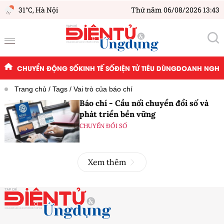
31°C,
Hà Nội
Thứ năm 06/08/2026 13:43
CHUYỂN ĐỘNG SỐ
KINH TẾ SỐ
ĐIỆN TỬ TIÊU DÙNG
DOANH NGHIỆ
Trang chủ
Tags
Vai trò của báo chí
Báo chí - Cầu nối chuyển đổi số và
phát triển bền vững
CHUYỂN ĐỔI SỐ
Xem thêm