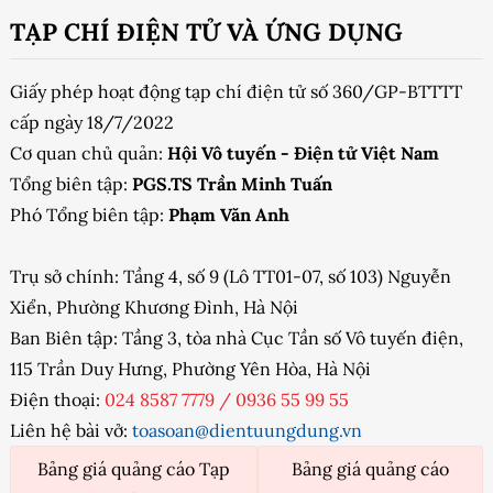
TẠP CHÍ ĐIỆN TỬ VÀ ỨNG DỤNG
Giấy phép hoạt động tạp chí điện tử số 360/GP-BTTTT
cấp ngày 18/7/2022
Cơ quan chủ quản:
Hội Vô tuyến - Điện tử Việt Nam
Tổng biên tập:
PGS.TS Trần Minh Tuấn
Phó Tổng biên tập:
Phạm Văn Anh
Trụ sở chính: Tầng 4, số 9 (Lô TT01-07, số 103) Nguyễn
Xiển, Phường Khương Đình, Hà Nội
Ban Biên tập: Tầng 3, tòa nhà Cục Tần số Vô tuyến điện,
115 Trần Duy Hưng, Phường Yên Hòa, Hà Nội
Điện thoại:
024 8587 7779
/
0936 55 99 55
Liên hệ bài vở:
toasoan@dientuungdung.vn
Bảng giá quảng cáo Tạp
Bảng giá quảng cáo