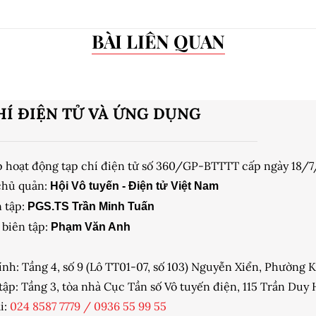
BÀI LIÊN QUAN
HÍ ĐIỆN TỬ VÀ ỨNG DỤNG
p hoạt động tạp chí điện tử số 360/GP-BTTTT cấp ngày 18/
chủ quản:
Hội Vô tuyến - Điện tử Việt Nam
 tập:
PGS.TS Trần Minh Tuấn
biên tập:
Phạm Văn Anh
ính: Tầng 4, số 9 (Lô TT01-07, số 103) Nguyễn Xiển, Phường
tập: Tầng 3, tòa nhà Cục Tần số Vô tuyến điện, 115 Trần Du
i:
024 8587 7779
/
0936 55 99 55