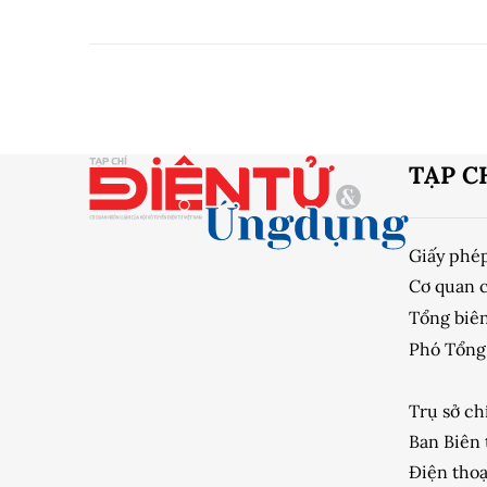
TẠP C
Giấy phé
Cơ quan 
Tổng biên
Phó Tổng 
Trụ sở ch
Ban Biên 
Điện thoạ