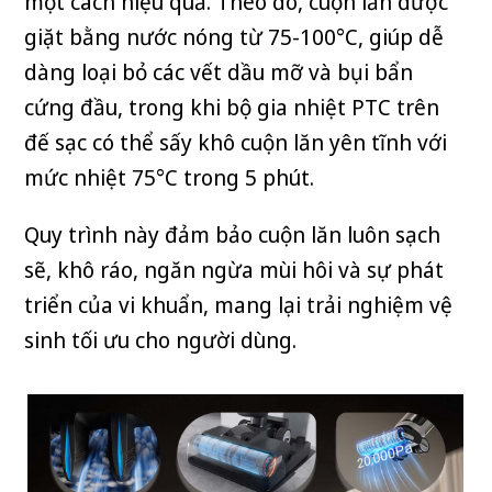
một cách hiệu quả. Theo đó, cuộn lăn được
giặt bằng nước nóng từ 75-100°C, giúp dễ
dàng loại bỏ các vết dầu mỡ và bụi bẩn
cứng đầu, trong khi bộ gia nhiệt PTC trên
đế sạc có thể sấy khô cuộn lăn yên tĩnh với
mức nhiệt 75°C trong 5 phút.
Quy trình này đảm bảo cuộn lăn luôn sạch
sẽ, khô ráo, ngăn ngừa mùi hôi và sự phát
triển của vi khuẩn, mang lại trải nghiệm vệ
sinh tối ưu cho người dùng.