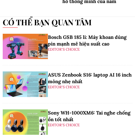
hồ thông minh của năm
CÓ THỂ BẠN QUAN TÂM
Bosch GSB 185 li: Máy khoan dùng
pin mạnh mẽ hiệu suất cao
EDITOR'S CHOICE
ASUS Zenbook S16: laptop AI 16 inch
mỏng nhẹ nhất
EDITOR'S CHOICE
Sony WH-1000XM6: Tai nghe chống
ồn tốt nhất
EDITOR'S CHOICE