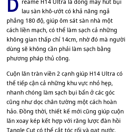
D
reame H14 Ultra là dòng máy hút bụi
lau sàn khô-ướt có khả năng ngả
phẳng 180 độ, giúp ôm sát sàn nhà một
cách liền mạch, có thể làm sạch cả những
không gian thấp chỉ 14cm, nhờ đó mà người
dùng sẽ không cần phải làm sạch bằng
phương pháp thủ công.
Cuộn lăn tràn viền 2 cạnh giúp H14 Ultra có
thể tiếp cận cả những khu vực nhỏ hẹp,
nhanh chóng làm sạch bụi bẩn ở các góc
cũng như dọc chân tường một cách hoàn
hảo. Đồng thời, thiết kế mới cũng giúp cuộn
lăn xoay kép kết hợp với răng lược đàn hồi
Tangle Cut có thể cắt tóc rối và gạt nước,