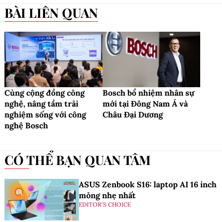
BÀI LIÊN QUAN
Cùng cộng đồng công
Bosch bổ nhiệm nhân sự
nghệ, nâng tầm trải
mới tại Đông Nam Á và
nghiệm sống với công
Châu Đại Dương
nghệ Bosch
CÓ THỂ BẠN QUAN TÂM
ASUS Zenbook S16: laptop AI 16 inch
mỏng nhẹ nhất
EDITOR'S CHOICE