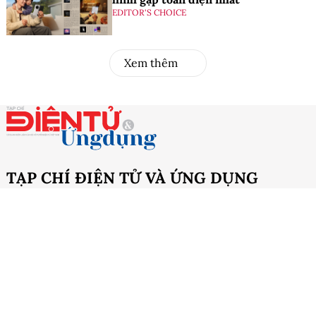
EDITOR'S CHOICE
Xem thêm
TẠP CHÍ ĐIỆN TỬ VÀ ỨNG DỤNG
Giấy phép hoạt động tạp chí điện tử số 360/GP-BTTTT
cấp ngày 18/7/2022
Cơ quan chủ quản:
Hội Vô tuyến - Điện tử Việt Nam
Tổng biên tập:
PGS.TS Trần Minh Tuấn
Phó Tổng biên tập:
Phạm Văn Anh