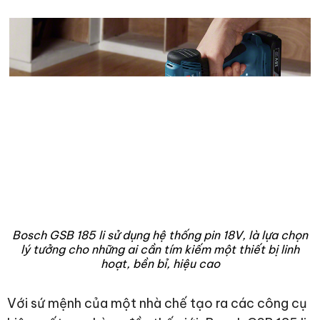
Bosch GSB 185 li sử dụng hệ thống pin 18V, là lựa chọn
lý tưởng cho những ai cần tím kiếm một thiết bị linh
hoạt, bền bỉ, hiệu cao
Với sứ mệnh của một nhà chế tạo ra các công cụ