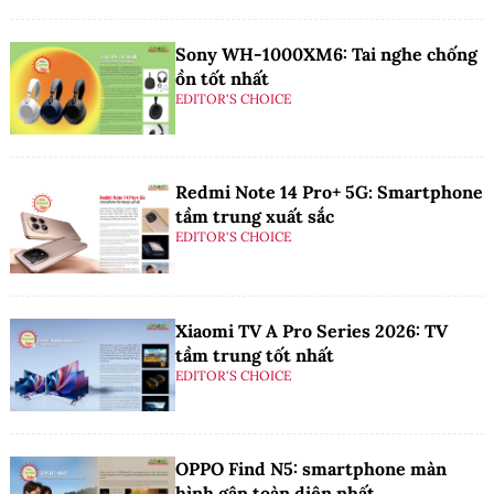
Sony WH-1000XM6: Tai nghe chống
ồn tốt nhất
EDITOR'S CHOICE
Redmi Note 14 Pro+ 5G: Smartphone
tầm trung xuất sắc
EDITOR'S CHOICE
Xiaomi TV A Pro Series 2026: TV
tầm trung tốt nhất
EDITOR'S CHOICE
OPPO Find N5: smartphone màn
hình gập toàn diện nhất