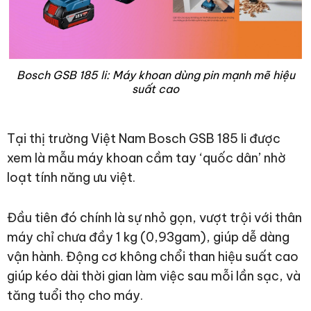
Bosch GSB 185 li: Máy khoan dùng pin mạnh mẽ hiệu
suất cao
Tại thị trường Việt Nam Bosch GSB 185 li được
xem là mẫu máy khoan cầm tay ‘quốc dân’ nhờ
loạt tính năng ưu việt.
Đầu tiên đó chính là sự nhỏ gọn, vượt trội với thân
máy chỉ chưa đầy 1 kg (0,93gam), giúp dễ dàng
vận hành. Động cơ không chổi than hiệu suất cao
giúp kéo dài thời gian làm việc sau mỗi lần sạc, và
tăng tuổi thọ cho máy.