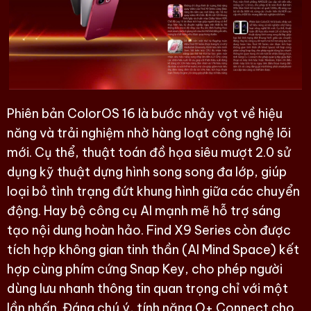
Phiên bản ColorOS 16 là bước nhảy vọt về hiệu
năng và trải nghiệm nhờ hàng loạt công nghệ lõi
mới. Cụ thể, thuật toán đồ họa siêu mượt 2.0 sử
dụng kỹ thuật dựng hình song song đa lớp, giúp
loại bỏ tình trạng đứt khung hình giữa các chuyển
động. Hay bộ công cụ AI mạnh mẽ hỗ trợ sáng
tạo nội dung hoàn hảo. Find X9 Series còn được
tích hợp không gian tinh thần (AI Mind Space) kết
hợp cùng phím cứng Snap Key, cho phép người
dùng lưu nhanh thông tin quan trọng chỉ với một
lần nhấn. Đáng chú ý, tính năng O+ Connect cho