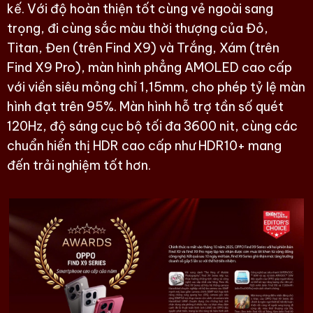
kế. Với độ hoàn thiện tốt cùng vẻ ngoài sang
trọng, đi cùng sắc màu thời thượng của Đỏ,
Titan, Đen (trên Find X9) và Trắng, Xám (trên
Find X9 Pro), màn hình phẳng AMOLED cao cấp
với viền siêu mỏng chỉ 1,15mm, cho phép tỷ lệ màn
hình đạt trên 95%. Màn hình hỗ trợ tần số quét
120Hz, độ sáng cục bộ tối đa 3600 nit, cùng các
chuẩn hiển thị HDR cao cấp như HDR10+ mang
đến trải nghiệm tốt hơn.