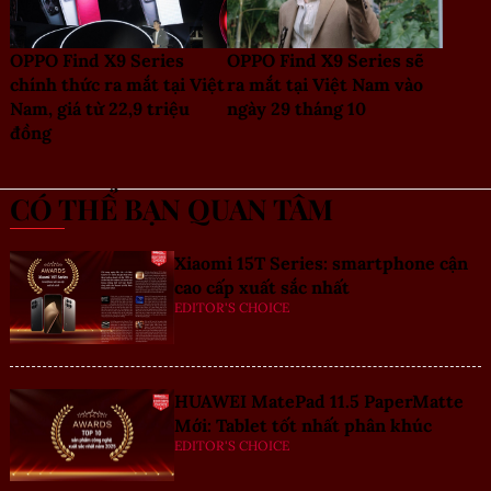
OPPO Find X9 Series
OPPO Find X9 Series sẽ
chính thức ra mắt tại Việt
ra mắt tại Việt Nam vào
Nam, giá từ 22,9 triệu
ngày 29 tháng 10
đồng
CÓ THỂ BẠN QUAN TÂM
Xiaomi 15T Series: smartphone cận
cao cấp xuất sắc nhất
EDITOR'S CHOICE
HUAWEI MatePad 11.5 PaperMatte
Mới: Tablet tốt nhất phân khúc
EDITOR'S CHOICE