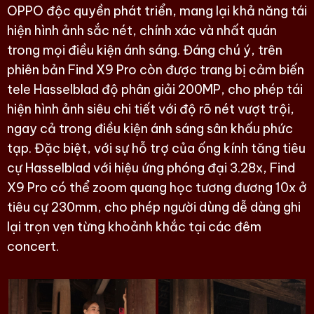
OPPO độc quyền phát triển, mang lại khả năng tái
hiện hình ảnh sắc nét, chính xác và nhất quán
trong mọi điều kiện ánh sáng. Đáng chú ý, trên
phiên bản Find X9 Pro còn được trang bị cảm biến
tele Hasselblad độ phân giải 200MP, cho phép tái
hiện hình ảnh siêu chi tiết với độ rõ nét vượt trội,
ngay cả trong điều kiện ánh sáng sân khấu phức
tạp. Đặc biệt, với sự hỗ trợ của ống kính tăng tiêu
cự Hasselblad với hiệu ứng phóng đại 3.28x, Find
X9 Pro có thể zoom quang học tương đương 10x ở
tiêu cự 230mm, cho phép người dùng dễ dàng ghi
lại trọn vẹn từng khoảnh khắc tại các đêm
concert.