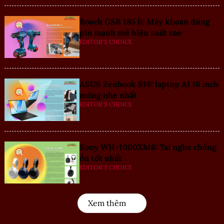
Bosch GSB 185 li: Máy khoan dùng
pin mạnh mẽ hiệu suất cao
EDITOR'S CHOICE
ASUS Zenbook S16: laptop AI 16 inch
mỏng nhẹ nhất
EDITOR'S CHOICE
Sony WH-1000XM6: Tai nghe chống
ồn tốt nhất
EDITOR'S CHOICE
Xem thêm