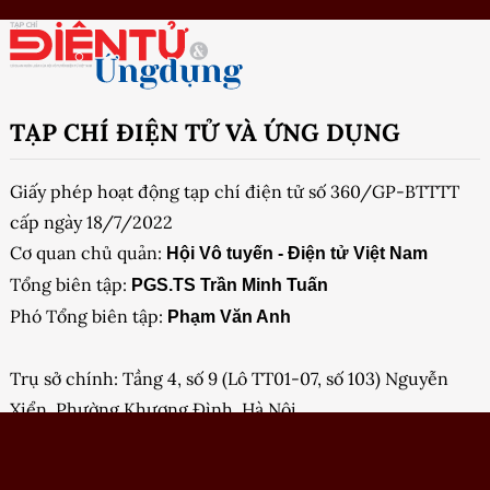
TẠP CHÍ ĐIỆN TỬ VÀ ỨNG DỤNG
Giấy phép hoạt động tạp chí điện tử số 360/GP-BTTTT
cấp ngày 18/7/2022
Cơ quan chủ quản:
Hội Vô tuyến - Điện tử Việt Nam
Tổng biên tập:
PGS.TS Trần Minh Tuấn
Phó Tổng biên tập:
Phạm Văn Anh
Trụ sở chính: Tầng 4, số 9 (Lô TT01-07, số 103) Nguyễn
Xiển, Phường Khương Đình, Hà Nội
Ban Biên tập: Tầng 3, tòa nhà Cục Tần số Vô tuyến điện,
115 Trần Duy Hưng, Phường Yên Hòa, Hà Nội