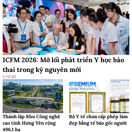
ICFM 2026: Mở lối phát triển Y học bào
thai trong kỷ nguyên mới
Y TẾ SỐ
Thành lập Khu Công nghệ
Bộ Y tế chưa cấp phép làm
cao tỉnh Hưng Yên rộng
đẹp bằng tế bào gốc người
496,1 ha