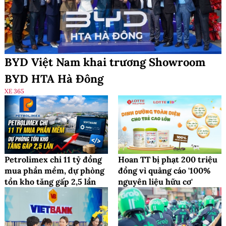
BYD Việt Nam khai trương Showroom
BYD HTA Hà Đông
XE 365
Petrolimex chi 11 tỷ đồng
Hoan TT bị phạt 200 triệu
mua phần mềm, dự phòng
đồng vì quảng cáo '100%
tồn kho tăng gấp 2,5 lần
nguyên liệu hữu cơ'