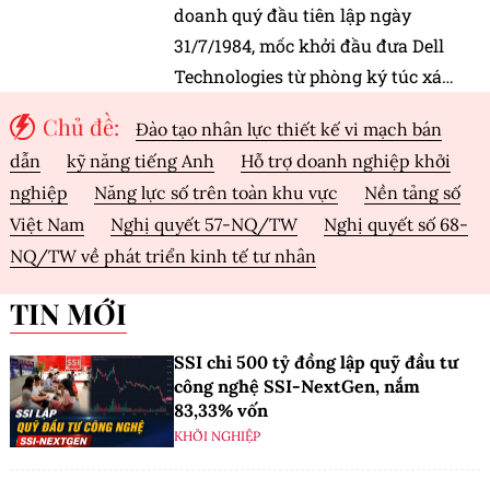
doanh quý đầu tiên lập ngày
31/7/1984, mốc khởi đầu đưa Dell
Technologies từ phòng ký túc xá
thành trụ cột hạ tầng AI toàn cầu
Chủ đề:
Đào tạo nhân lực thiết kế vi mạch bán
dẫn
kỹ năng tiếng Anh
Hỗ trợ doanh nghiệp khởi
nghiệp
Năng lực số trên toàn khu vực
Nền tảng số
Việt Nam
Nghị quyết 57-NQ/TW
Nghị quyết số 68-
NQ/TW về phát triển kinh tế tư nhân
TIN MỚI
SSI chi 500 tỷ đồng lập quỹ đầu tư
công nghệ SSI-NextGen, nắm
83,33% vốn
KHỞI NGHIỆP