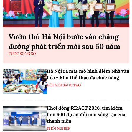
Vườn thú Hà Nội bước vào chặng
đường phát triển mới sau 50 năm
CUỘC SỐNG SỐ
Hà Nội ra mắt mô hình điểm Nhà văn
hóa - Khu thể thao đa chức năng
ĐỔI MỚI SÁNG TẠO
Khởi động RE:ACT 2026, tìm kiếm
hơn 600 dự án đổi mới sáng tạo của
thanh niên
KHỞI NGHIỆP