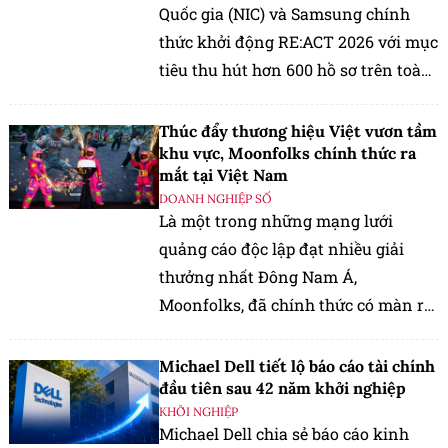
Quốc gia (NIC) và Samsung chính
thức khởi động RE:ACT 2026 với mục
tiêu thu hút hơn 600 hồ sơ trên toàn
quốc, hỗ trợ các giải pháp đổi mới
sáng tạo giải quyết những vấn đề
Thúc đẩy thương hiệu Việt vươn tầm
của cộng đồng.
khu vực, Moonfolks chính thức ra
mắt tại Việt Nam
DOANH NGHIỆP SỐ
Là một trong những mạng lưới
quảng cáo độc lập đạt nhiều giải
thưởng nhất Đông Nam Á,
Moonfolks, đã chính thức có màn ra
mắt đầy ấn tượng.
Michael Dell tiết lộ báo cáo tài chính
đầu tiên sau 42 năm khởi nghiệp
KHỞI NGHIỆP
Michael Dell chia sẻ báo cáo kinh