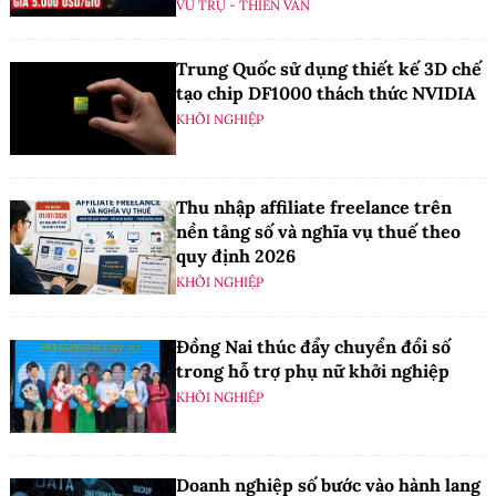
VŨ TRỤ - THIÊN VĂN
Trung Quốc sử dụng thiết kế 3D chế
tạo chip DF1000 thách thức NVIDIA
KHỞI NGHIỆP
Thu nhập affiliate freelance trên
nền tảng số và nghĩa vụ thuế theo
quy định 2026
KHỞI NGHIỆP
Đồng Nai thúc đẩy chuyển đổi số
trong hỗ trợ phụ nữ khởi nghiệp
KHỞI NGHIỆP
Doanh nghiệp số bước vào hành lang