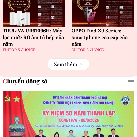
TRULIVA UR61096H: Máy
OPPO Find X9 Series:
lọc nước RO âm tủ bếp của
smartphone cao cấp của
năm
năm
EDITOR'S CHOICE
EDITOR'S CHOICE
Xem thêm
Chuyển động số