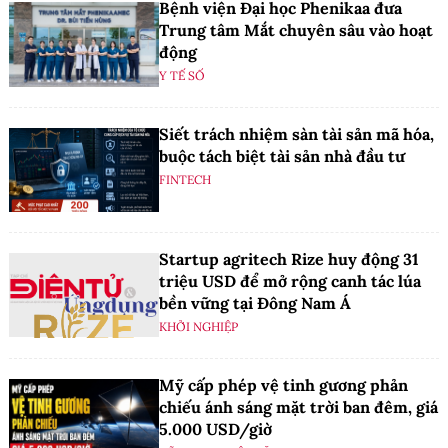
Bệnh viện Đại học Phenikaa đưa
Trung tâm Mắt chuyên sâu vào hoạt
động
Y TẾ SỐ
Siết trách nhiệm sàn tài sản mã hóa,
buộc tách biệt tài sản nhà đầu tư
FINTECH
Startup agritech Rize huy động 31
triệu USD để mở rộng canh tác lúa
bền vững tại Đông Nam Á
KHỞI NGHIỆP
Mỹ cấp phép vệ tinh gương phản
chiếu ánh sáng mặt trời ban đêm, giá
5.000 USD/giờ