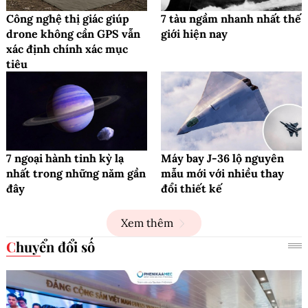
Công nghệ thị giác giúp
7 tàu ngầm nhanh nhất thế
drone không cần GPS vẫn
giới hiện nay
xác định chính xác mục
tiêu
7 ngoại hành tinh kỳ lạ
Máy bay J-36 lộ nguyên
nhất trong những năm gần
mẫu mới với nhiều thay
đây
đổi thiết kế
Xem thêm
Chuyển đổi số