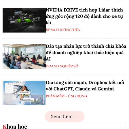
NVIDIA DRIVE tích hợp Lidar thích
ứng góc rộng 120 độ dành cho xe tự
lái
XE VÀ PHƯƠNG TIỆN
Đào tạo nhân lực trở thành chìa khóa
để doanh nghiệp khai thác hiệu quả
AI
DOANH NGHIỆP SỐ
Gia tăng sức mạnh, Dropbox kết nối
với ChatGPT, Claude và Gemini
PHẦN MỀM - ỨNG DỤNG
Xem thêm
Khoa học