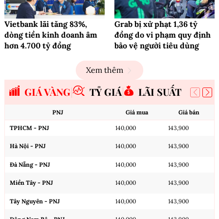
Vietbank lãi tăng 83%,
Grab bị xử phạt 1,36 tỷ
dòng tiền kinh doanh âm
đồng do vi phạm quy định
hơn 4.700 tỷ đồng
bảo vệ người tiêu dùng
Xem thêm
GIÁ VÀNG
TỶ GIÁ
LÃI SUẤT
PNJ
Giá mua
Giá bán
TPHCM - PNJ
140,000
143,900
Hà Nội - PNJ
140,000
143,900
Đà Nẵng - PNJ
140,000
143,900
Miền Tây - PNJ
140,000
143,900
Tây Nguyên - PNJ
140,000
143,900