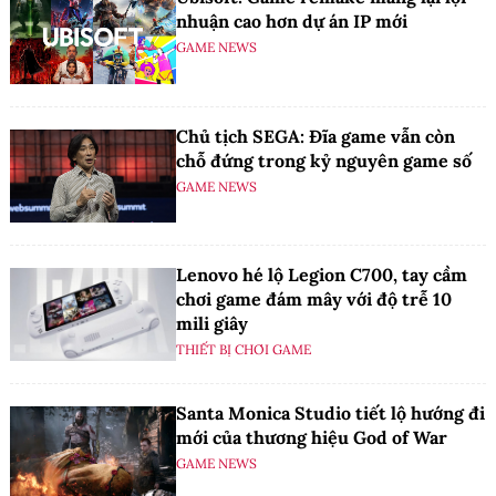
nhuận cao hơn dự án IP mới
GAME NEWS
Chủ tịch SEGA: Đĩa game vẫn còn
chỗ đứng trong kỷ nguyên game số
GAME NEWS
Lenovo hé lộ Legion C700, tay cầm
chơi game đám mây với độ trễ 10
mili giây
THIẾT BỊ CHƠI GAME
Santa Monica Studio tiết lộ hướng đi
mới của thương hiệu God of War
GAME NEWS