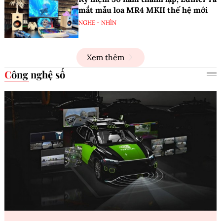
mắt mẫu loa MR4 MKII thế hệ mới
NGHE - NHÌN
Xem thêm
Công nghệ số