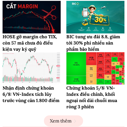
HOSE gỡ margin cho TIX,
BIC tung ưu đãi 8.8, giảm
còn 57 mã chưa đủ điều
tới 30% phí nhiều sản
kiện vay ký quỹ
phẩm bảo hiểm
Nhận định chứng khoán
Chứng khoán 5/8: VN-
6/8: VN-Index tích lũy
Index điều chỉnh, khối
trước vùng cản 1.800 điểm
ngoại nối dài chuỗi mua
ròng 3 phiên
Xem thêm