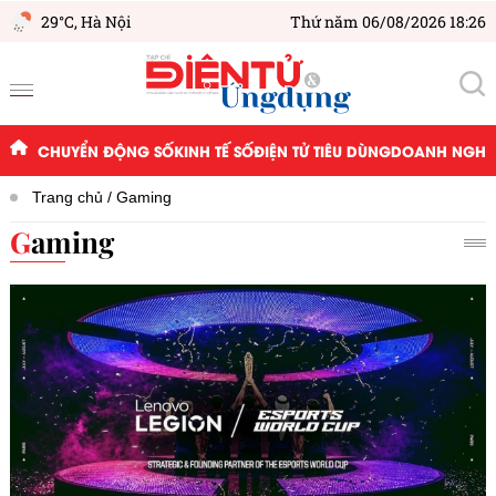
29°C,
Hà Nội
Thứ năm 06/08/2026 18:26
CHUYỂN ĐỘNG SỐ
KINH TẾ SỐ
ĐIỆN TỬ TIÊU DÙNG
DOANH NGHIỆ
Trang chủ
Gaming
Gaming