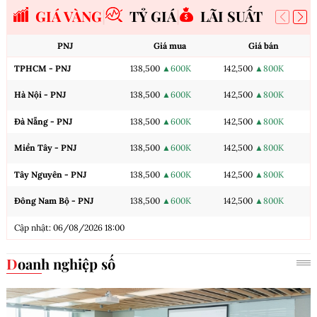
GIÁ VÀNG
TỶ GIÁ
LÃI SUẤT
PNJ
Giá mua
Giá bán
TPHCM - PNJ
138,500
▲600K
142,500
▲800K
Hà Nội - PNJ
138,500
▲600K
142,500
▲800K
Đà Nẵng - PNJ
138,500
▲600K
142,500
▲800K
Miền Tây - PNJ
138,500
▲600K
142,500
▲800K
Tây Nguyên - PNJ
138,500
▲600K
142,500
▲800K
Đông Nam Bộ - PNJ
138,500
▲600K
142,500
▲800K
Cập nhật: 06/08/2026 18:00
Doanh nghiệp số