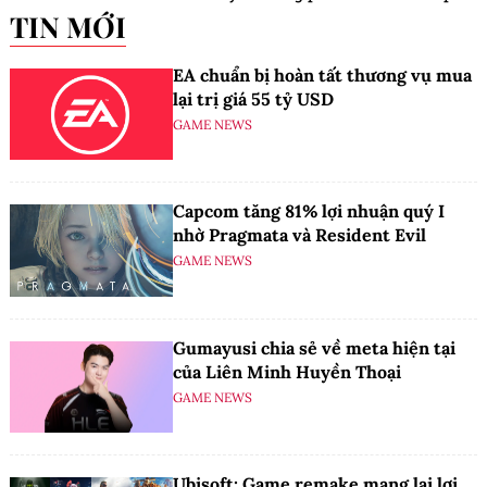
TIN MỚI
trên itch.io nhằm tri ân cộng đồng
và mở rộng cơ hội tiếp cận người
EA chuẩn bị hoàn tất thương vụ mua
chơi.
lại trị giá 55 tỷ USD
GAME NEWS
Capcom tăng 81% lợi nhuận quý I
nhờ Pragmata và Resident Evil
GAME NEWS
Gumayusi chia sẻ về meta hiện tại
của Liên Minh Huyền Thoại
GAME NEWS
Ubisoft: Game remake mang lại lợi