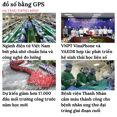
đồ số bằng GPS
HẠ TẦNG THÔNG MINH
Ngành điện tử Việt Nam
VNPT VinaPhone và
bứt phá nhờ chuẩn hóa và
VAEDR hợp tác phát triển
công nghệ đo lường
hệ sinh thái học liệu số
Dự kiến giảm hơn 17.000
Bệnh viện Thanh Nhàn
đầu mối trường công trước
cầm máu thành công cho
năm học mới
bệnh nhân ung thư đại
tràng giai đoạn cuối