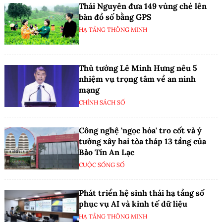
Thái Nguyên đưa 149 vùng chè lên
bản đồ số bằng GPS
HẠ TẦNG THÔNG MINH
Thủ tướng Lê Minh Hưng nêu 5
nhiệm vụ trọng tâm về an ninh
mạng
CHÍNH SÁCH SỐ
Công nghệ 'ngọc hóa' tro cốt và ý
tưởng xây hai tòa tháp 13 tầng của
Bảo Tín An Lạc
CUỘC SỐNG SỐ
Phát triển hệ sinh thái hạ tầng số
phục vụ AI và kinh tế dữ liệu
HẠ TẦNG THÔNG MINH