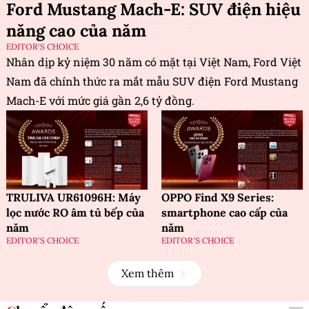
Ford Mustang Mach-E: SUV điện hiệu
năng cao của năm
EDITOR'S CHOICE
Nhân dịp kỷ niệm 30 năm có mặt tại Việt Nam, Ford Việt
Nam đã chính thức ra mắt mẫu SUV điện Ford Mustang
Mach-E với mức giá gần 2,6 tỷ đồng.
TRULIVA UR61096H: Máy
OPPO Find X9 Series:
lọc nước RO âm tủ bếp của
smartphone cao cấp của
năm
năm
EDITOR'S CHOICE
EDITOR'S CHOICE
Xem thêm