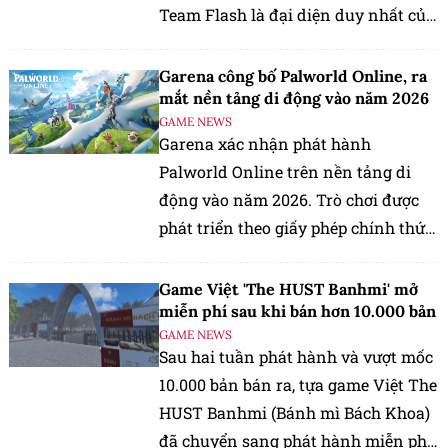
Team Flash là đại diện duy nhất của
Việt Nam góp mặt tại sân chơi quy tụ
32 đội tuyển hàng đầu.
Garena công bố Palworld Online, ra
mắt nền tảng di động vào năm 2026
GAME NEWS
Garena xác nhận phát hành
Palworld Online trên nền tảng di
động vào năm 2026. Trò chơi được
phát triển theo giấy phép chính thức
từ Pocketpair, mang trải nghiệm
sinh tồn thế giới mở và lối chơi MMO
Game Việt 'The HUST Banhmi' mở
đến người dùng iOS, Android.
miễn phí sau khi bán hơn 10.000 bản
GAME NEWS
Sau hai tuần phát hành và vượt mốc
10.000 bản bán ra, tựa game Việt The
HUST Banhmi (Bánh mì Bách Khoa)
đã chuyển sang phát hành miễn phí