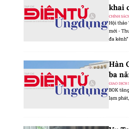
khai 
CHÍNH SÁC
Hội thảo
mới - Th
đa kênh”
sống.
Hàn Q
ba n
GIAO DỊCH 
BOK tăng
lạm phát,