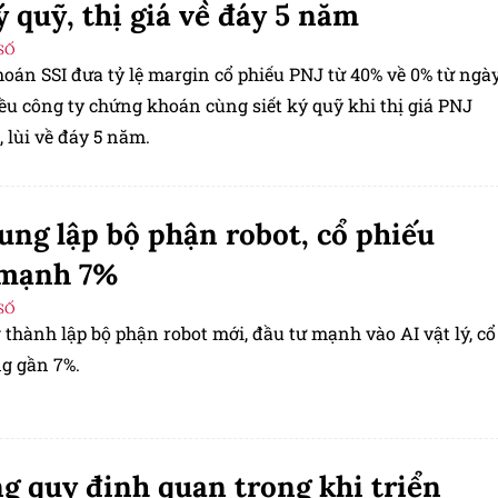
ý quỹ, thị giá về đáy 5 năm
SỐ
oán SSI đưa tỷ lệ margin cổ phiếu PNJ từ 40% về 0% từ ngà
ều công ty chứng khoán cùng siết ký quỹ khi thị giá PNJ
 lùi về đáy 5 năm.
ng lập bộ phận robot, cổ phiếu
 mạnh 7%
SỐ
thành lập bộ phận robot mới, đầu tư mạnh vào AI vật lý, cổ
ng gần 7%.
g quy định quan trọng khi triển