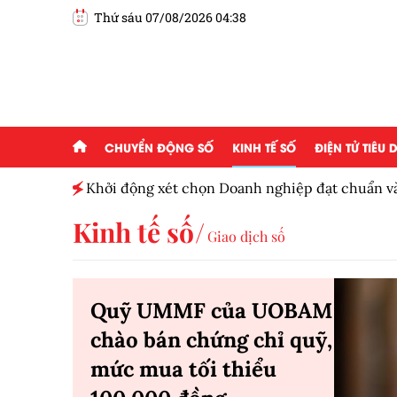
Thứ sáu 07/08/2026 04:38
CHUYỂN ĐỘNG SỐ
KINH TẾ SỐ
ĐIỆN TỬ TIÊU
Khởi động xét chọn Doanh nghiệp đạt chuẩn v
Nam 2026
Kinh tế số
Giao dịch số
Quỹ UMMF của UOBAM
chào bán chứng chỉ quỹ,
mức mua tối thiểu