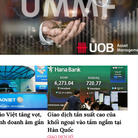
o Việt tăng vọt,
Giao dịch tần suất cao của
inh doanh âm gần
khối ngoại vào tầm ngắm tại
Hàn Quốc
GIAO DỊCH SỐ