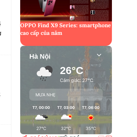
ế
OPPO Find X9 Series: smartphone
g
cao cấp của năm
Hà Nội
26°C
Cảm giác: 27°C
ế
MƯA NHẸ
T7, 00:00
T7, 03:00
T7, 06:00
T7, 09:00
T7
27°C
32°C
35°C
35°C