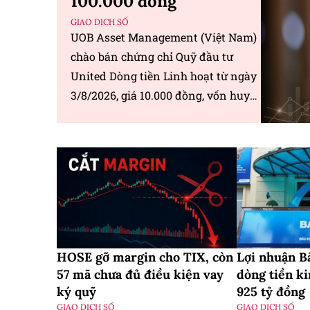
100.000 đồng
GIAO DỊCH SỐ
UOB Asset Management (Việt Nam)
chào bán chứng chỉ Quỹ đầu tư
United Dòng tiền Linh hoạt từ ngày
3/8/2026, giá 10.000 đồng, vốn huy
động tối thiểu 50 tỷ đồng.
HOSE gỡ margin cho TIX, còn
Lợi nhuận Bả
57 mã chưa đủ điều kiện vay
dòng tiền k
ký quỹ
925 tỷ đồng
GIAO DỊCH SỐ
GIAO DỊCH SỐ