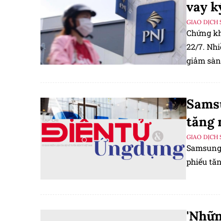
vay k
GIAO DỊCH 
Chứng kh
22/7. Nhi
giảm sàn,
Samsu
tăng
GIAO DỊCH 
Samsung 
phiếu tă
'Nhữn