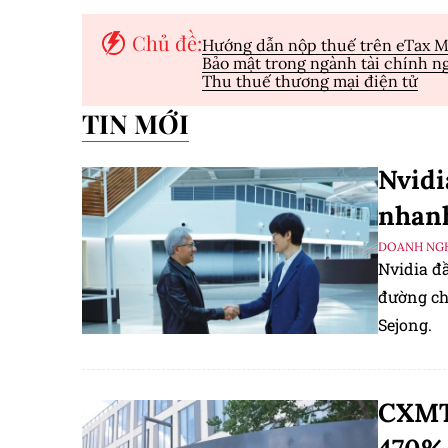
Chủ đề:
Hướng dẫn nộp thuế trên eTax M
Bảo mật trong ngành tài chính n
Thu thuế thương mại điện tử
TIN MỚI
Nvidi
nhanh
DOANH NGH
Nvidia đ
đường cho
Sejong.
CXMT 