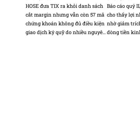
HOSE đưa TIX ra khỏi danh sách
Báo cáo quý I
cắt margin nhưng vẫn còn 57 mã
cho thấy lợi 
chứng khoán không đủ điều kiện
nhờ giảm tríc
giao dịch ký quỹ do nhiều nguyên
dòng tiền kin
nhân khác nhau.
đồng.