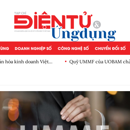
 DÙNG
DOANH NGHIỆP SỐ
CÔNG NGHỆ SỐ
CHUYỂN ĐỔI SỐ
ăn hóa kinh doanh Việt
Quỹ UMMF của UOBAM chào 
100.000 đồng