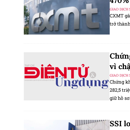
470% 
GIAO DỊCH 
CXMT gây
trở thành
Chứng
vì ch
GIAO DỊCH 
Chứng kh
282,5 tri
giữ hồ sơ
SSI l