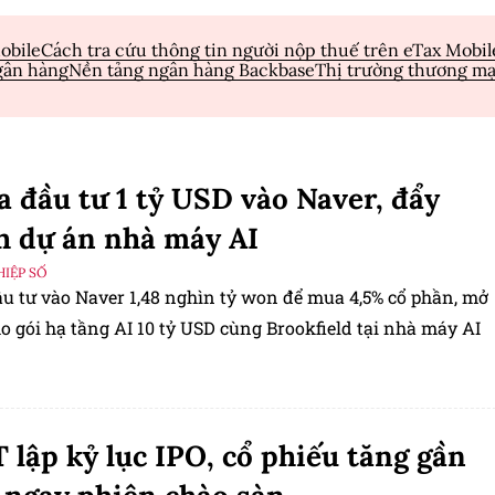
obile
Cách tra cứu thông tin người nộp thuế trên eTax Mobil
gân hàng
Nền tảng ngân hàng Backbase
Thị trường thương mạ
a đầu tư 1 tỷ USD vào Naver, đẩy
 dự án nhà máy AI
IỆP SỐ
ầu tư vào Naver 1,48 nghìn tỷ won để mua 4,5% cổ phần, mở
 gói hạ tầng AI 10 tỷ USD cùng Brookfield tại nhà máy AI
lập kỷ lục IPO, cổ phiếu tăng gần