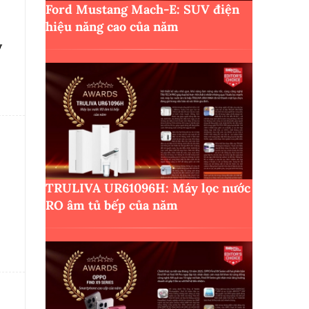
Ford Mustang Mach-E: SUV điện
hiệu năng cao của năm
y
TRULIVA UR61096H: Máy lọc nước
RO âm tủ bếp của năm