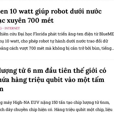
en 10 watt giúp robot dưới nước
lạc xuyên 700 mét
G - INTERNET
iên cứu Đại học Florida phát triển ăng-ten điện từ BlueME
thụ 10 watt, cho phép robot tự hành dưới nước trao đổi dữ
oảng cách vượt 700 mét mà không bị cản trở bởi bùn, tiếng
anh hay nước đục.
lượng tử 6 nm đầu tiên thế giới có
hứa hàng triệu qubit vào một tấm
on
g máy High-NA EUV nặng 150 tấn tạo chip lượng tử 6nm,
ch dây chuyền chip hiện có. Hàng triệu qubit một chip, liệu