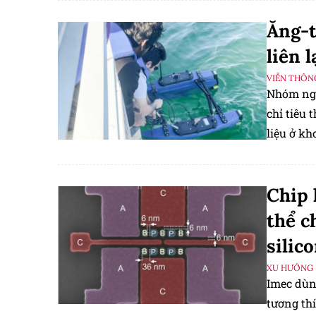
Ăng-t
liên 
VIỄN THÔN
Nhóm ngh
chỉ tiêu 
liệu ở kh
ồn âm th
Chip 
thể c
silic
XU HƯỚNG
Imec dùn
tương thí