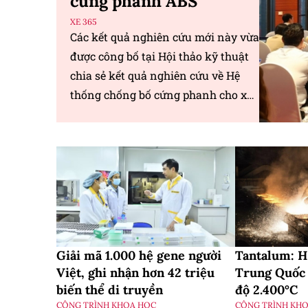
cứng phanh ABS
XE 365
Các kết quả nghiên cứu mới này vừa
được công bố tại Hội thảo kỹ thuật
chia sẻ kết quả nghiên cứu về Hệ
thống chống bố cứng phanh cho xe
mô tô được tổ chức tại Hà Nội.
Giải mã 1.000 hệ gene người
Tantalum: H
Việt, ghi nhận hơn 42 triệu
Trung Quốc 
biến thể di truyền
độ 2.400°C
CÔNG TRÌNH KHOA HỌC
CÔNG TRÌNH KH