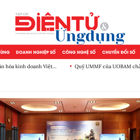
 DÙNG
DOANH NGHIỆP SỐ
CÔNG NGHỆ SỐ
CHUYỂN ĐỔI SỐ
ăn hóa kinh doanh Việt
Quỹ UMMF của UOBAM chào 
100.000 đồng