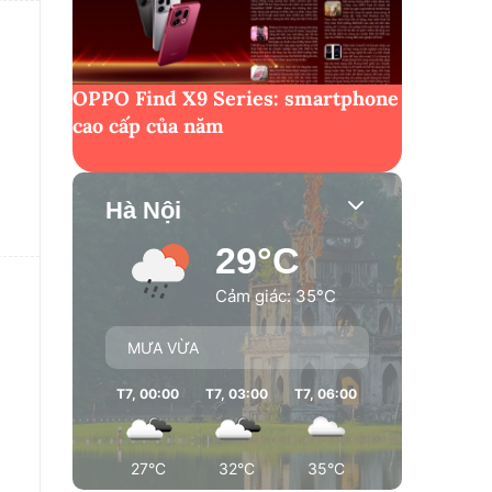
OPPO Find X9 Series: smartphone
cao cấp của năm
Hà Nội
29°C
Cảm giác: 35°C
MƯA VỪA
T7, 00:00
T7, 03:00
T7, 06:00
T7, 09:00
T7
27°C
32°C
35°C
35°C