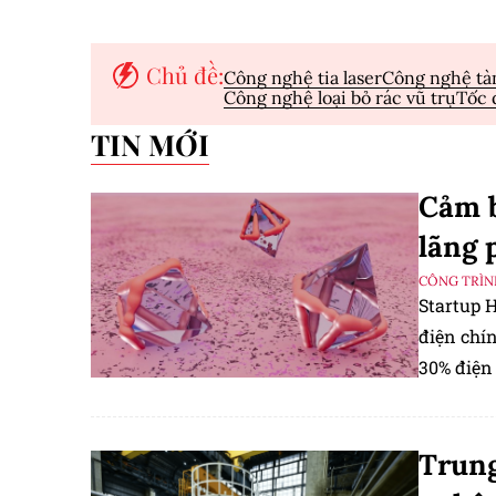
Chủ đề:
Công nghệ tia laser
Công nghệ tà
Công nghệ loại bỏ rác vũ trụ
Tốc 
TIN MỚI
Cảm b
lãng 
CÔNG TRÌN
Startup 
điện chín
30% điện
Trung