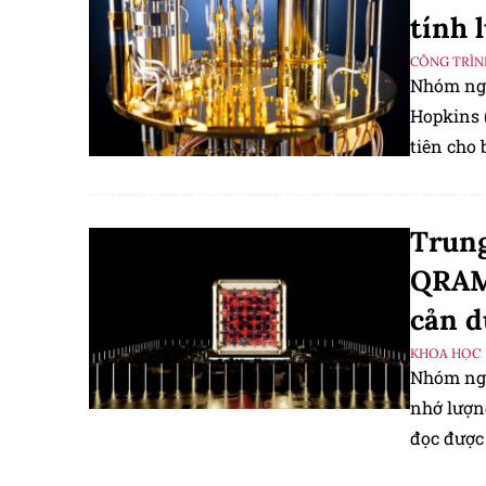
tính 
CÔNG TRÌN
Nhóm ngh
Hopkins 
tiên cho 
duy nhất 
khoa học
Trung
QRAM 
cản d
KHOA HỌC
Nhóm ngh
nhớ lượng
đọc được
thực tế c