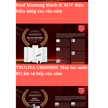
Ford Mustang Mach-E: SUV điện
hiệu năng cao của năm
TRULIVA UR61096H: Máy lọc nước
RO âm tủ bếp của năm