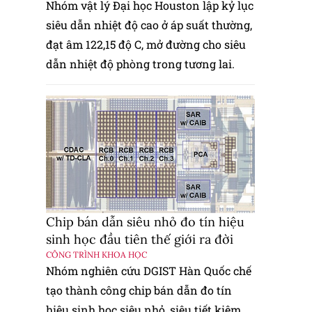
Nhóm vật lý Đại học Houston lập kỷ lục
siêu dẫn nhiệt độ cao ở áp suất thường,
đạt âm 122,15 độ C, mở đường cho siêu
dẫn nhiệt độ phòng trong tương lai.
Chip bán dẫn siêu nhỏ đo tín hiệu
sinh học đầu tiên thế giới ra đời
CÔNG TRÌNH KHOA HỌC
Nhóm nghiên cứu DGIST Hàn Quốc chế
tạo thành công chip bán dẫn đo tín
hiệu sinh học siêu nhỏ, siêu tiết kiệm