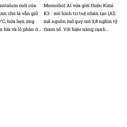
tantalum mới của
Moonshot AI vừa giới thiệu Kimi
ợc cho là vẫn giữ
K3 - mô hình trí tuệ nhân tạo (AI)
0°C, hứa hẹn ứng
mã nguồn mở quy mô 2,8 nghìn tỷ
n lửa và lò phản ứng
tham số. Với hiệu năng cạnh
tranh và chi phí sử dụng.