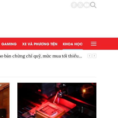
GAMING
XE VÀ PHƯƠNG TIỆN
KHOA HỌC
bán chứng chỉ quỹ, mức mua tối thiểu
Siêu phẩ