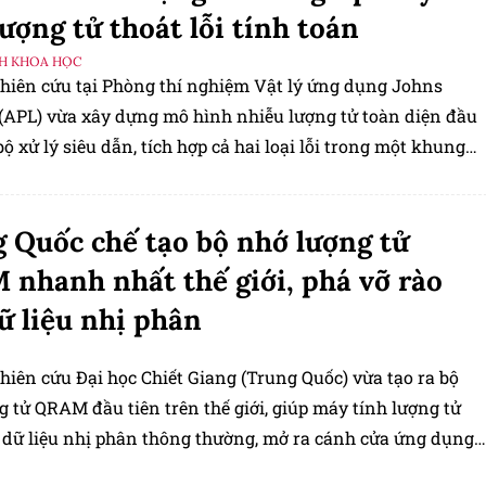
lượng tử thoát lỗi tính toán
H KHOA HỌC
iên cứu tại Phòng thí nghiệm Vật lý ứng dụng Johns
(APL) vừa xây dựng mô hình nhiễu lượng tử toàn diện đầu
bộ xử lý siêu dẫn, tích hợp cả hai loại lỗi trong một khung
và mở ra hướng thiết kế máy tính lượng tử chịu lỗi mà giới
 theo đuổi nhiều thập niên qua.
 Quốc chế tạo bộ nhớ lượng tử
nhanh nhất thế giới, phá vỡ rào
ữ liệu nhị phân
iên cứu Đại học Chiết Giang (Trung Quốc) vừa tạo ra bộ
 tử QRAM đầu tiên trên thế giới, giúp máy tính lượng tử
 dữ liệu nhị phân thông thường, mở ra cánh cửa ứng dụng
ho công nghệ tính toán thế hệ mới.