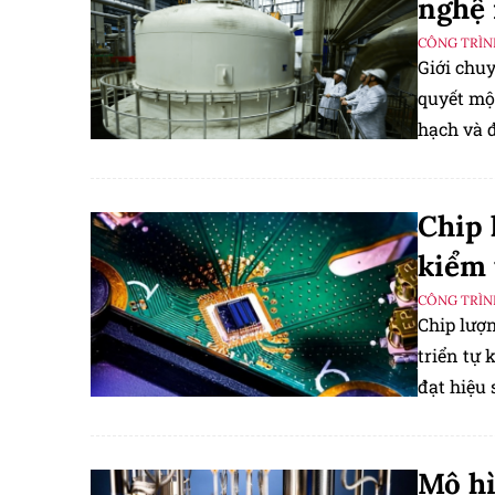
nghệ 
CÔNG TRÌN
Giới chuy
quyết mộ
hạch và 
tới hiện 
Chip 
kiểm 
CÔNG TRÌN
Chip lượn
triển tự 
đạt hiệu 
megabit 
Mô hì