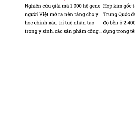
Nghiên cứu giải mã 1.000 hệ gene
Hợp kim gốc 
người Việt mở ra nền tảng cho y
Trung Quốc đư
học chính xác, trí tuệ nhân tạo
độ bền ở 2.40
trong y sinh, các sản phẩm công
dụng trong tê
nghệ phục vụ sức khỏe cộng
hạt nhân.
đồng.