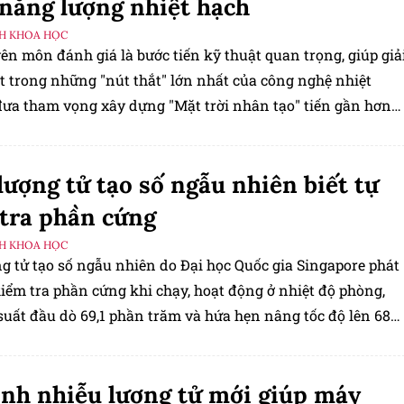
năng lượng nhiệt hạch
H KHOA HỌC
ên môn đánh giá là bước tiến kỹ thuật quan trọng, giúp giả
t trong những "nút thắt" lớn nhất của công nghệ nhiệt
đưa tham vọng xây dựng "Mặt trời nhân tạo" tiến gần hơn
thực.
lượng tử tạo số ngẫu nhiên biết tự
tra phần cứng
H KHOA HỌC
g tử tạo số ngẫu nhiên do Đại học Quốc gia Singapore phát
kiểm tra phần cứng khi chạy, hoạt động ở nhiệt độ phòng,
suất đầu dò 69,1 phần trăm và hứa hẹn nâng tốc độ lên 68
mỗi giây.
nh nhiễu lượng tử mới giúp máy