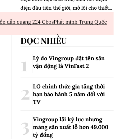
điện đầu tiên thế giới, mở lối cho thiết
bị đeo theo dõi sức khỏe dài hạn.
ền dẫn quang 224 Gbps
Phát minh Trung Quốc
ĐỌC NHIỀU
Lý do Vingroup đặt tên sân
vận động là VinFast
2
LG chính thức gia tăng thời
hạn bảo hành 5 năm đối với
TV
Vingroup lãi kỷ lục nhưng
mảng sản xuất lỗ hơn 49.000
tỷ đồng