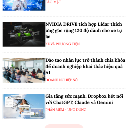
BẢO MẬT
NVIDIA DRIVE tích hợp Lidar thích
ứng góc rộng 120 độ dành cho xe tự
lái
XE VÀ PHƯƠNG TIỆN
Đào tạo nhân lực trở thành chìa khóa
để doanh nghiệp khai thác hiệu quả
AI
DOANH NGHIỆP SỐ
Gia tăng sức mạnh, Dropbox kết nối
với ChatGPT, Claude và Gemini
PHẦN MỀM - ỨNG DỤNG