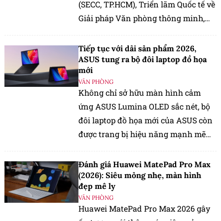
(SECC, TP.HCM), Triển lãm Quốc tế về
Giải pháp Văn phòng thông minh,
Thiết bị, Máy và Văn phòng phẩm
(VietOffice 2026) sẽ chính thức diễn
Tiếp tục với dải sản phẩm 2026,
ra.
ASUS tung ra bộ đôi laptop đồ họa
mới
VĂN PHÒNG
Không chỉ sở hữu màn hình cảm
ứng ASUS Lumina OLED sắc nét, bộ
đôi laptop đồ họa mới của ASUS còn
được trang bị hiệu năng mạnh mẽ
nhằm phục vụ các tác vụ AI và đồ
họa nặng ký.
Đánh giá Huawei MatePad Pro Max
(2026): Siêu mỏng nhẹ, màn hình
đẹp mê ly
VĂN PHÒNG
Huawei MatePad Pro Max 2026 gây