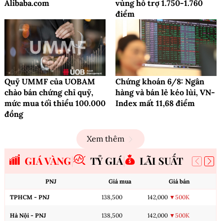
Alibaba.com
vùng hỗ trợ 1.750-1.760
điểm
Quỹ UMMF của UOBAM
Chứng khoán 6/8: Ngân
chào bán chứng chỉ quỹ,
hàng và bán lẻ kéo lùi, VN-
mức mua tối thiểu 100.000
Index mất 11,68 điểm
đồng
Xem thêm
GIÁ VÀNG
TỶ GIÁ
LÃI SUẤT
PNJ
Giá mua
Giá bán
TPHCM - PNJ
138,500
142,000
▼500K
Hà Nội - PNJ
138,500
142,000
▼500K