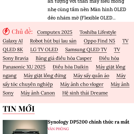
ấn tượng với thân máy siêu mỏng
nhẹ cùng tấm nền Màn hình OLED
dẻo nhám mờ (Flexible OLED
PaperMatt).
Chủ đề:
Computex 2025
Toshiba Lifestyle
Galaxy AI
Robot hút bụi lau sàn
Oppo Find N5
TV
QLED 8K
LG TV OLED
Samsung QLED TV
TV
Sony Bravia
Bảng giá điều hòa Casper
Điều hòa
Panasonic XU 2025
Điều hòa Daikin
Máy giặt lồng
ngang
Máy giặt lồng đứng
Máy sấy quần áo
Máy
sấy tóc chuyên nghiệp
Máy ảnh cho vloger
Máy ảnh
Sony
Máy ảnh Canon
Hệ sinh thái Dreame
TIN MỚI
Synology DP5200 chính thức ra mắt
VĂN PHÒNG