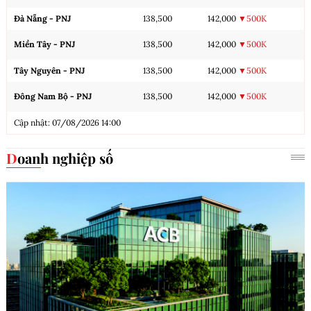
Đà Nẵng - PNJ
138,500
142,000
▼500K
Miền Tây - PNJ
138,500
142,000
▼500K
Tây Nguyên - PNJ
138,500
142,000
▼500K
Đông Nam Bộ - PNJ
138,500
142,000
▼500K
Cập nhật: 07/08/2026 14:00
Doanh nghiệp số