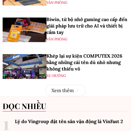
VĂN PHÒNG
Biwin, từ bộ nhớ gaming cao cấp đến
giải pháp lưu trữ cho AI và thiết bị
cầm tay
VĂN PHÒNG
Khép lại sự kiện COMPUTEX 2026
bằng những cái tên dù nhỏ nhưng
không thiếu võ
XU HƯỚNG
Xem thêm
ĐỌC NHIỀU
Lý do Vingroup đặt tên sân vận động là VinFast
2