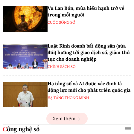
Vu Lan Bồn, mùa hiếu hạnh trở về
trong mỗi người
CUỘC SỐNG SỐ
Luật Kinh doanh bất động sản (sửa
đổi) hướng tới giao dịch số, giảm thủ
tục cho doanh nghiệp
CHÍNH SÁCH SỐ
Hạ tầng số và AI được xác định là
động lực mới cho phát triển quốc gia
HẠ TẦNG THÔNG MINH
Xem thêm
Công nghệ số