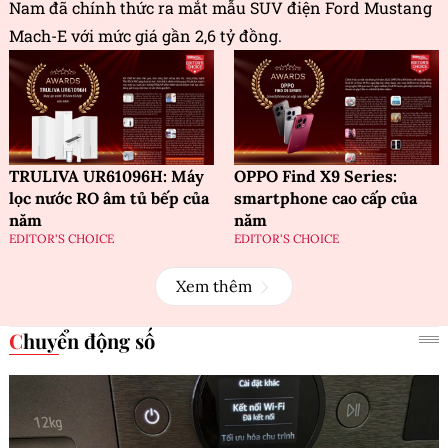
Nam đã chính thức ra mắt mẫu SUV điện Ford Mustang
Mach-E với mức giá gần 2,6 tỷ đồng.
TRULIVA UR61096H: Máy
OPPO Find X9 Series:
lọc nước RO âm tủ bếp của
smartphone cao cấp của
năm
năm
EDITOR'S CHOICE
EDITOR'S CHOICE
Xem thêm
Chuyển động số