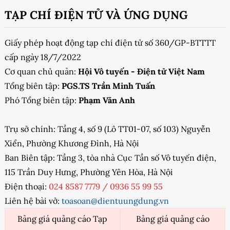
TẠP CHÍ ĐIỆN TỬ VÀ ỨNG DỤNG
Giấy phép hoạt động tạp chí điện tử số 360/GP-BTTTT
cấp ngày 18/7/2022
Cơ quan chủ quản:
Hội Vô tuyến - Điện tử Việt Nam
Tổng biên tập:
PGS.TS Trần Minh Tuấn
Phó Tổng biên tập:
Phạm Văn Anh
Trụ sở chính: Tầng 4, số 9 (Lô TT01-07, số 103) Nguyễn
Xiển, Phường Khương Đình, Hà Nội
Ban Biên tập: Tầng 3, tòa nhà Cục Tần số Vô tuyến điện,
115 Trần Duy Hưng, Phường Yên Hòa, Hà Nội
Điện thoại:
024 8587 7779
/
0936 55 99 55
Liên hệ bài vở:
toasoan@dientuungdung.vn
Bảng giá quảng cáo Tạp
Bảng giá quảng cáo