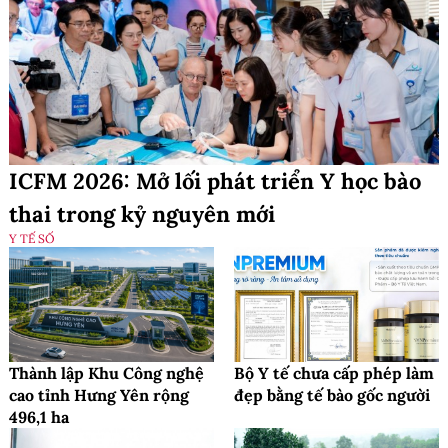
ICFM 2026: Mở lối phát triển Y học bào
thai trong kỷ nguyên mới
Y TẾ SỐ
Thành lập Khu Công nghệ
Bộ Y tế chưa cấp phép làm
cao tỉnh Hưng Yên rộng
đẹp bằng tế bào gốc người
496,1 ha