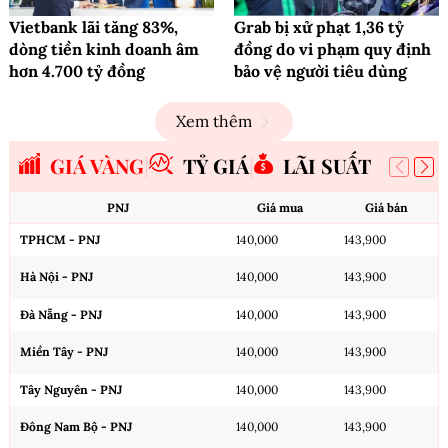
Vietbank lãi tăng 83%,
Grab bị xử phạt 1,36 tỷ
dòng tiền kinh doanh âm
đồng do vi phạm quy định
hơn 4.700 tỷ đồng
bảo vệ người tiêu dùng
Xem thêm
GIÁ VÀNG
TỶ GIÁ
LÃI SUẤT
PNJ
Giá mua
Giá bán
TPHCM - PNJ
140,000
143,900
Hà Nội - PNJ
140,000
143,900
Đà Nẵng - PNJ
140,000
143,900
Miền Tây - PNJ
140,000
143,900
Tây Nguyên - PNJ
140,000
143,900
Đông Nam Bộ - PNJ
140,000
143,900