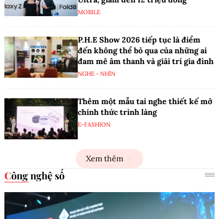
MOBILE
P.H.E Show 2026 tiếp tục là điểm
đến không thể bỏ qua của những ai
đam mê âm thanh và giải trí gia đình
NGHE - NHÌN
Thêm một mẫu tai nghe thiết kế mở
chính thức trình làng
E-FASHION
Xem thêm
Công nghệ số