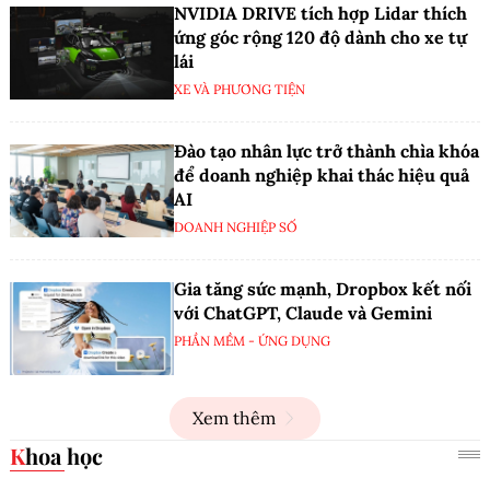
NVIDIA DRIVE tích hợp Lidar thích
ứng góc rộng 120 độ dành cho xe tự
lái
XE VÀ PHƯƠNG TIỆN
Đào tạo nhân lực trở thành chìa khóa
để doanh nghiệp khai thác hiệu quả
AI
DOANH NGHIỆP SỐ
Gia tăng sức mạnh, Dropbox kết nối
với ChatGPT, Claude và Gemini
PHẦN MỀM - ỨNG DỤNG
Xem thêm
Khoa học