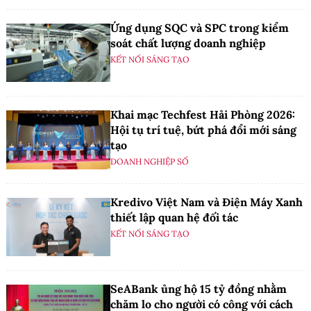
Ứng dụng SQC và SPC trong kiểm
soát chất lượng doanh nghiệp
KẾT NỐI SÁNG TẠO
Khai mạc Techfest Hải Phòng 2026:
Hội tụ trí tuệ, bứt phá đổi mới sáng
tạo
DOANH NGHIỆP SỐ
Kredivo Việt Nam và Điện Máy Xanh
thiết lập quan hệ đối tác
KẾT NỐI SÁNG TẠO
SeABank ủng hộ 15 tỷ đồng nhằm
chăm lo cho người có công với cách