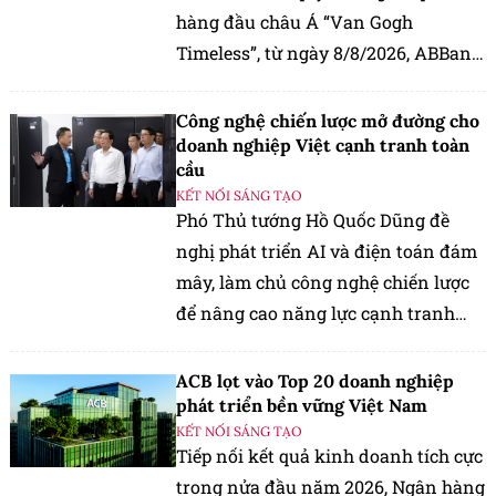
hàng đầu châu Á “Van Gogh
Timeless”, từ ngày 8/8/2026, ABBank
mang đến cho khách hàng chương
trình ưu đãi "Giao dịch dễ dàng,
Công nghệ chiến lược mở đường cho
nhận quà kiệt tác".
doanh nghiệp Việt cạnh tranh toàn
cầu
KẾT NỐI SÁNG TẠO
Phó Thủ tướng Hồ Quốc Dũng đề
nghị phát triển AI và điện toán đám
mây, làm chủ công nghệ chiến lược
để nâng cao năng lực cạnh tranh
của doanh nghiệp Việt Nam
ACB lọt vào Top 20 doanh nghiệp
phát triển bền vững Việt Nam
KẾT NỐI SÁNG TẠO
Tiếp nối kết quả kinh doanh tích cực
trong nửa đầu năm 2026, Ngân hàng