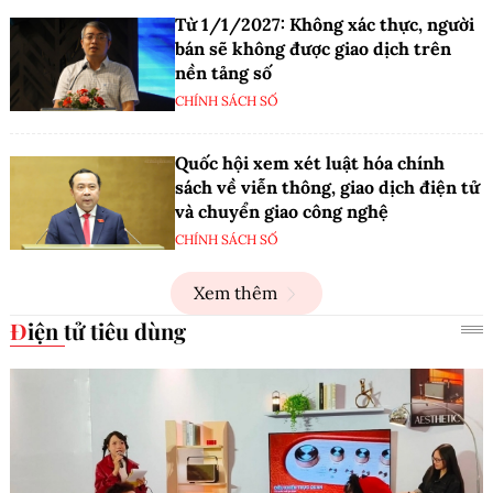
Từ 1/1/2027: Không xác thực, người
bán sẽ không được giao dịch trên
nền tảng số
CHÍNH SÁCH SỐ
Quốc hội xem xét luật hóa chính
sách về viễn thông, giao dịch điện tử
và chuyển giao công nghệ
CHÍNH SÁCH SỐ
Xem thêm
Điện tử tiêu dùng