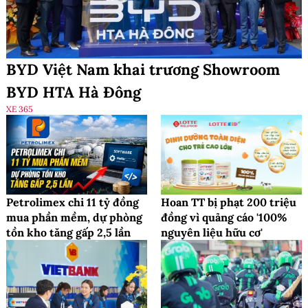
BYD Việt Nam khai trương Showroom
BYD HTA Hà Đông
XE 365
Petrolimex chi 11 tỷ đồng
Hoan TT bị phạt 200 triệu
mua phần mềm, dự phòng
đồng vì quảng cáo '100%
tồn kho tăng gấp 2,5 lần
nguyên liệu hữu cơ'