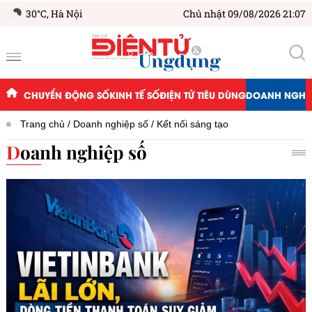
30°C,
Hà Nội
Chủ nhật 09/08/2026 21:07
CHUYỂN ĐỘNG SỐ
KINH TẾ SỐ
ĐIỆN TỬ TIÊU DÙNG
DOANH NGHIỆ
Trang chủ
Doanh nghiệp số
Kết nối sáng tạo
Doanh nghiệp số