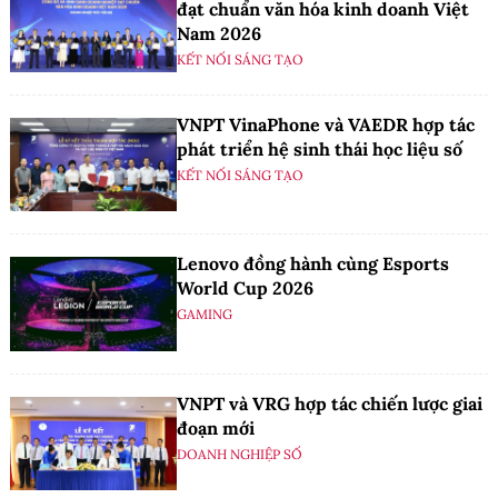
đạt chuẩn văn hóa kinh doanh Việt
Nam 2026
KẾT NỐI SÁNG TẠO
VNPT VinaPhone và VAEDR hợp tác
phát triển hệ sinh thái học liệu số
KẾT NỐI SÁNG TẠO
Lenovo đồng hành cùng Esports
World Cup 2026
GAMING
VNPT và VRG hợp tác chiến lược giai
đoạn mới
DOANH NGHIỆP SỐ