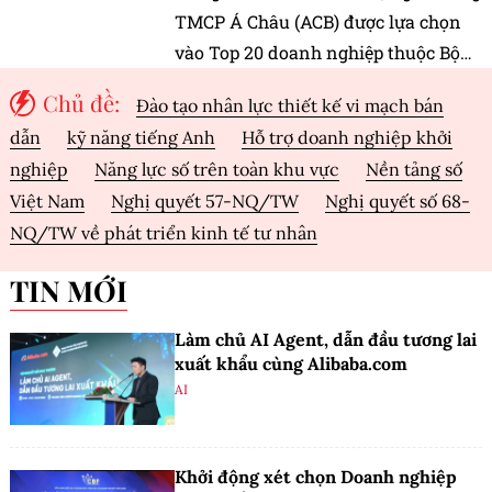
TMCP Á Châu (ACB) được lựa chọn
vào Top 20 doanh nghiệp thuộc Bộ
chỉ số Phát triển bền vững Việt Nam
Chủ đề:
Đào tạo nhân lực thiết kế vi mạch bán
(Vietnam Sustainability Index –
dẫn
kỹ năng tiếng Anh
Hỗ trợ doanh nghiệp khởi
VNSI) năm 2026.
nghiệp
Năng lực số trên toàn khu vực
Nền tảng số
Việt Nam
Nghị quyết 57-NQ/TW
Nghị quyết số 68-
NQ/TW về phát triển kinh tế tư nhân
TIN MỚI
Làm chủ AI Agent, dẫn đầu tương lai
xuất khẩu cùng Alibaba.com
AI
Khởi động xét chọn Doanh nghiệp