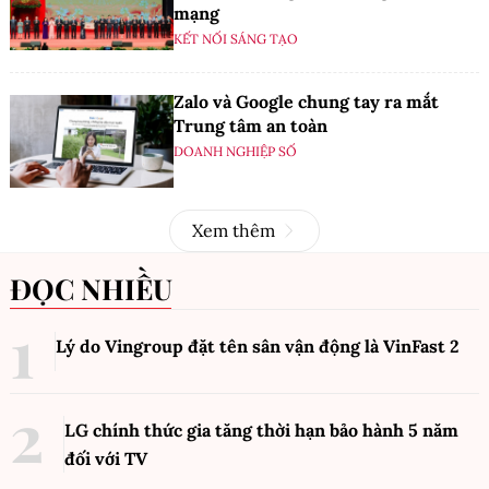
mạng
KẾT NỐI SÁNG TẠO
Zalo và Google chung tay ra mắt
Trung tâm an toàn
DOANH NGHIỆP SỐ
Xem thêm
ĐỌC NHIỀU
Lý do Vingroup đặt tên sân vận động là VinFast
2
LG chính thức gia tăng thời hạn bảo hành 5 năm
đối với TV