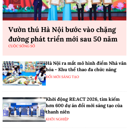
Vườn thú Hà Nội bước vào chặng
đường phát triển mới sau 50 năm
CUỘC SỐNG SỐ
Hà Nội ra mắt mô hình điểm Nhà văn
hóa - Khu thể thao đa chức năng
ĐỔI MỚI SÁNG TẠO
Khởi động RE:ACT 2026, tìm kiếm
hơn 600 dự án đổi mới sáng tạo của
thanh niên
KHỞI NGHIỆP