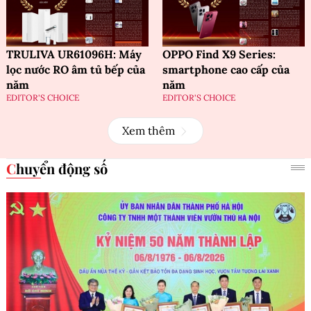
TRULIVA UR61096H: Máy
OPPO Find X9 Series:
lọc nước RO âm tủ bếp của
smartphone cao cấp của
năm
năm
EDITOR'S CHOICE
EDITOR'S CHOICE
Xem thêm
Chuyển động số