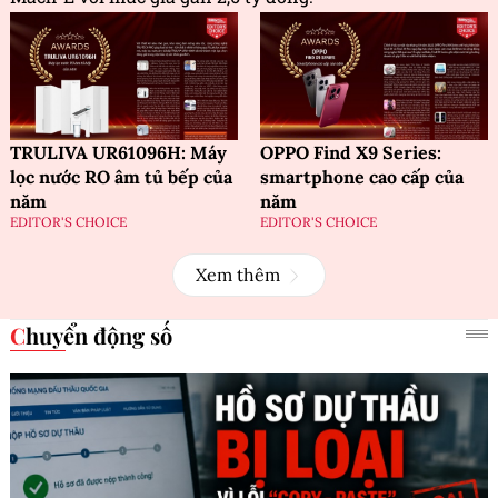
TRULIVA UR61096H: Máy
OPPO Find X9 Series:
lọc nước RO âm tủ bếp của
smartphone cao cấp của
năm
năm
EDITOR'S CHOICE
EDITOR'S CHOICE
Xem thêm
Chuyển động số