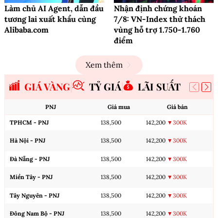
Làm chủ AI Agent, dẫn đầu
Nhận định chứng khoán
tương lai xuất khẩu cùng
7/8: VN-Index thử thách
Alibaba.com
vùng hỗ trợ 1.750-1.760
điểm
Xem thêm
GIÁ VÀNG
TỶ GIÁ
LÃI SUẤT
PNJ
Giá mua
Giá bán
TPHCM - PNJ
138,500
142,200
▼300K
Hà Nội - PNJ
138,500
142,200
▼300K
Đà Nẵng - PNJ
138,500
142,200
▼300K
Miền Tây - PNJ
138,500
142,200
▼300K
Tây Nguyên - PNJ
138,500
142,200
▼300K
Đông Nam Bộ - PNJ
138,500
142,200
▼300K