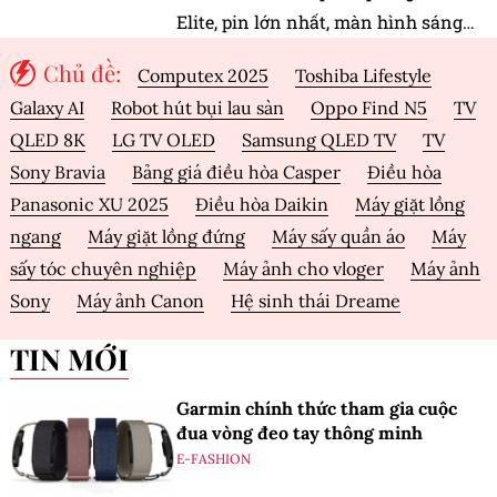
Elite, pin lớn nhất, màn hình sáng
nhất và loạt tính năng sức khỏe AI,
Chủ đề:
Computex 2025
Toshiba Lifestyle
giá bán từ từ 9,99 triệu đồng.
Galaxy AI
Robot hút bụi lau sàn
Oppo Find N5
TV
QLED 8K
LG TV OLED
Samsung QLED TV
TV
Sony Bravia
Bảng giá điều hòa Casper
Điều hòa
Panasonic XU 2025
Điều hòa Daikin
Máy giặt lồng
ngang
Máy giặt lồng đứng
Máy sấy quần áo
Máy
sấy tóc chuyên nghiệp
Máy ảnh cho vloger
Máy ảnh
Sony
Máy ảnh Canon
Hệ sinh thái Dreame
TIN MỚI
Garmin chính thức tham gia cuộc
đua vòng đeo tay thông minh
E-FASHION