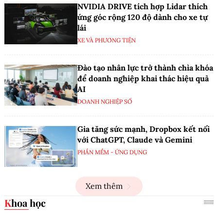
NVIDIA DRIVE tích hợp Lidar thích
ứng góc rộng 120 độ dành cho xe tự
lái
XE VÀ PHƯƠNG TIỆN
Đào tạo nhân lực trở thành chìa khóa
để doanh nghiệp khai thác hiệu quả
AI
DOANH NGHIỆP SỐ
Gia tăng sức mạnh, Dropbox kết nối
với ChatGPT, Claude và Gemini
PHẦN MỀM - ỨNG DỤNG
Xem thêm
Khoa học