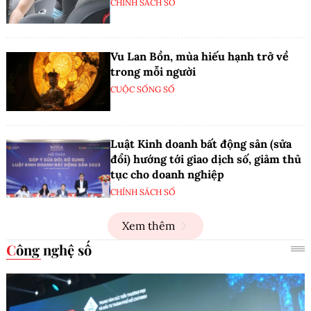
CHÍNH SÁCH SỐ
Vu Lan Bồn, mùa hiếu hạnh trở về
trong mỗi người
CUỘC SỐNG SỐ
Luật Kinh doanh bất động sản (sửa
đổi) hướng tới giao dịch số, giảm thủ
tục cho doanh nghiệp
CHÍNH SÁCH SỐ
Xem thêm
Công nghệ số