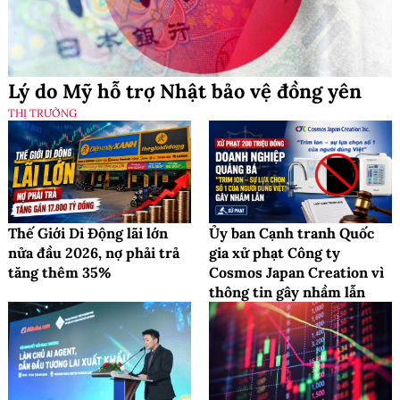
Lý do Mỹ hỗ trợ Nhật bảo vệ đồng yên
THỊ TRƯỜNG
Thế Giới Di Động lãi lớn
Ủy ban Cạnh tranh Quốc
nửa đầu 2026, nợ phải trả
gia xử phạt Công ty
tăng thêm 35%
Cosmos Japan Creation vì
thông tin gây nhầm lẫn