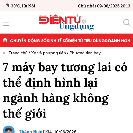
30°C,
Hà Nội
Chủ nhật 09/08/2026 20:13
CHUYỂN ĐỘNG SỐ
KINH TẾ SỐ
ĐIỆN TỬ TIÊU DÙNG
DOANH NGHIỆ
Trang chủ
Xe và phương tiện
Phương tiện bay
7 máy bay tương lai có
thể định hình lại
ngành hàng không
thế giới
11:34
|
10/06/2026
Thành Biên