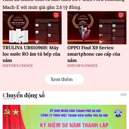
Mach-E với mức giá gần 2,6 tỷ đồng.
TRULIVA UR61096H: Máy
OPPO Find X9 Series:
lọc nước RO âm tủ bếp của
smartphone cao cấp của
năm
năm
EDITOR'S CHOICE
EDITOR'S CHOICE
Xem thêm
Chuyển động số