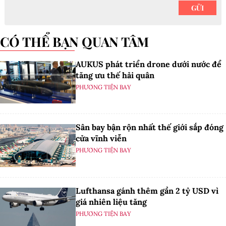
CÓ THỂ BẠN QUAN TÂM
AUKUS phát triển drone dưới nước để
tăng ưu thế hải quân
PHƯƠNG TIỆN BAY
Sân bay bận rộn nhất thế giới sắp đóng
cửa vĩnh viễn
PHƯƠNG TIỆN BAY
Lufthansa gánh thêm gần 2 tỷ USD vì
giá nhiên liệu tăng
PHƯƠNG TIỆN BAY