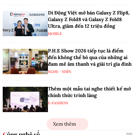
Di Động Việt mở bán Galaxy Z Flip8,
Galaxy Z Fold8 và Galaxy Z Fold8
Ultra, giảm đến 12 triệu đồng
MOBILE
P.H.E Show 2026 tiếp tục là điểm
đến không thể bỏ qua của những ai
đam mê âm thanh và giải trí gia đình
NGHE - NHÌN
Thêm một mẫu tai nghe thiết kế mở
chính thức trình làng
E-FASHION
Xem thêm
Công nghệ số