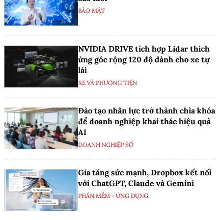
BẢO MẬT
NVIDIA DRIVE tích hợp Lidar thích
ứng góc rộng 120 độ dành cho xe tự
lái
XE VÀ PHƯƠNG TIỆN
Đào tạo nhân lực trở thành chìa khóa
để doanh nghiệp khai thác hiệu quả
AI
DOANH NGHIỆP SỐ
Gia tăng sức mạnh, Dropbox kết nối
với ChatGPT, Claude và Gemini
PHẦN MỀM - ỨNG DỤNG