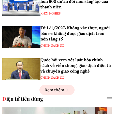
hơn 600 dự án đổi mới sáng tạo của
thanh niên
KHỞI NGHIỆP
Từ 1/1/2027: Không xác thực, người
bán sẽ không được giao dịch trên
nền tảng số
CHÍNH SÁCH SỐ
Quốc hội xem xét luật hóa chính
sách về viễn thông, giao dịch điện tử
và chuyển giao công nghệ
CHÍNH SÁCH SỐ
Xem thêm
Điện tử tiêu dùng