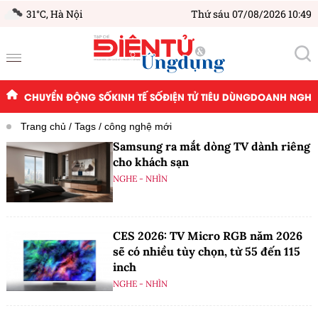
31°C,
Hà Nội
Thứ sáu 07/08/2026 10:49
CHUYỂN ĐỘNG SỐ
KINH TẾ SỐ
ĐIỆN TỬ TIÊU DÙNG
DOANH NGHIỆ
Trang chủ
Tags
công nghệ mới
Samsung ra mắt dòng TV dành riêng
cho khách sạn
NGHE - NHÌN
CES 2026: TV Micro RGB năm 2026
sẽ có nhiều tùy chọn, từ 55 đến 115
inch
NGHE - NHÌN