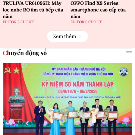
TRULIVA UR61096H: Máy
OPPO Find X9 Series:
lọc nước RO âm tủ bếp của
smartphone cao cấp của
năm
năm
EDITOR'S CHOICE
EDITOR'S CHOICE
Xem thêm
Chuyển động số