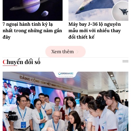
7 ngoại hành tinh kỳ lạ
Máy bay J-36 lộ nguyên
nhất trong những năm gần
mẫu mới với nhiều thay
đây
đổi thiết kế
Xem thêm
Chuyển đổi số