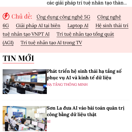
các giải pháp trí tuệ nhân tạo thành
giá trị thực trong hoạt động sản
Chủ đề:
Ứng dụng công nghệ 5G
Công nghệ
xuất, kinh doanh.
6G
Giải pháp AI tại biên
Laptop AI
Hệ sinh thái trí
tuệ nhân tạo VNPT AI
Trí tuệ nhân tạo tổng quát
(AGI)
Trí tuệ nhân tạo AI trong TV
TIN MỚI
Phát triển hệ sinh thái hạ tầng số
phục vụ AI và kinh tế dữ liệu
HẠ TẦNG THÔNG MINH
Sơn La đưa AI vào bài toán quản trị
công bằng dữ liệu thật
AI