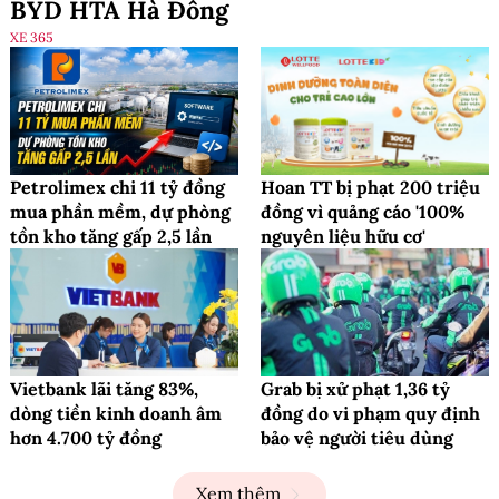
BYD HTA Hà Đông
XE 365
Petrolimex chi 11 tỷ đồng
Hoan TT bị phạt 200 triệu
mua phần mềm, dự phòng
đồng vì quảng cáo '100%
tồn kho tăng gấp 2,5 lần
nguyên liệu hữu cơ'
Vietbank lãi tăng 83%,
Grab bị xử phạt 1,36 tỷ
dòng tiền kinh doanh âm
đồng do vi phạm quy định
hơn 4.700 tỷ đồng
bảo vệ người tiêu dùng
Xem thêm