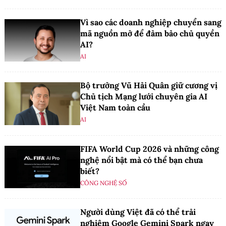
Vì sao các doanh nghiệp chuyển sang
mã nguồn mở để đảm bảo chủ quyền
AI?
AI
Bộ trưởng Vũ Hải Quân giữ cương vị
Chủ tịch Mạng lưới chuyên gia AI
Việt Nam toàn cầu
AI
FIFA World Cup 2026 và những công
nghệ nổi bật mà có thể bạn chưa
biết?
CÔNG NGHỆ SỐ
Người dùng Việt đã có thể trải
nghiệm Google Gemini Spark ngay