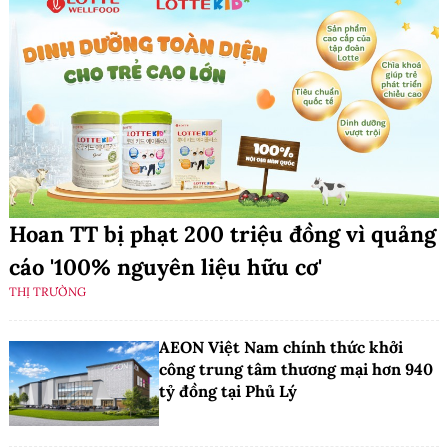
Hoan TT bị phạt 200 triệu đồng vì quảng
cáo '100% nguyên liệu hữu cơ'
THỊ TRƯỜNG
AEON Việt Nam chính thức khởi
công trung tâm thương mại hơn 940
tỷ đồng tại Phủ Lý