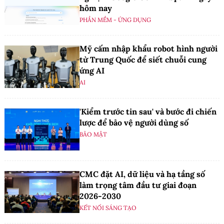
hôm nay
PHẦN MỀM - ỨNG DỤNG
Mỹ cấm nhập khẩu robot hình người
từ Trung Quốc để siết chuỗi cung
ứng AI
AI
'Kiểm trước tin sau' và bước đi chiến
lược để bảo vệ người dùng số
BẢO MẬT
CMC đặt AI, dữ liệu và hạ tầng số
làm trọng tâm đầu tư giai đoạn
2026-2030
KẾT NỐI SÁNG TẠO