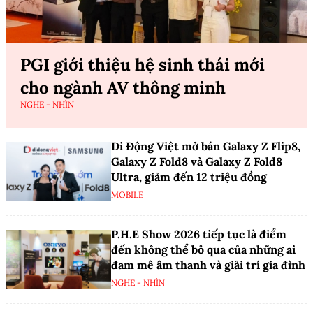
PGI giới thiệu hệ sinh thái mới
cho ngành AV thông minh
NGHE - NHÌN
Di Động Việt mở bán Galaxy Z Flip8,
Galaxy Z Fold8 và Galaxy Z Fold8
Ultra, giảm đến 12 triệu đồng
MOBILE
P.H.E Show 2026 tiếp tục là điểm
đến không thể bỏ qua của những ai
đam mê âm thanh và giải trí gia đình
NGHE - NHÌN