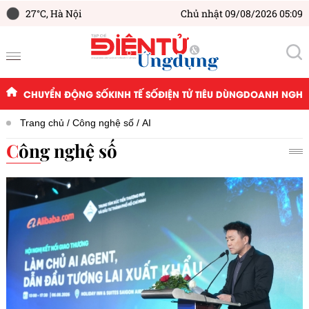
27°C,
Hà Nội
Chủ nhật 09/08/2026 05:09
CHUYỂN ĐỘNG SỐ
KINH TẾ SỐ
ĐIỆN TỬ TIÊU DÙNG
DOANH NGHIỆ
Trang chủ
Công nghệ số
AI
Công nghệ số