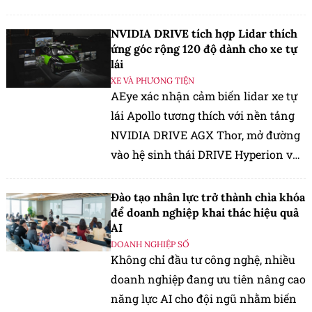
an ninh mạng.
NVIDIA DRIVE tích hợp Lidar thích
ứng góc rộng 120 độ dành cho xe tự
lái
XE VÀ PHƯƠNG TIỆN
AEye xác nhận cảm biến lidar xe tự
lái Apollo tương thích với nền tảng
NVIDIA DRIVE AGX Thor, mở đường
vào hệ sinh thái DRIVE Hyperion và
giảm thời gian tích hợp cho nhà sản
xuất ô tô.
Đào tạo nhân lực trở thành chìa khóa
để doanh nghiệp khai thác hiệu quả
AI
DOANH NGHIỆP SỐ
Không chỉ đầu tư công nghệ, nhiều
doanh nghiệp đang ưu tiên nâng cao
năng lực AI cho đội ngũ nhằm biến