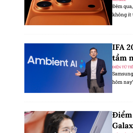
Đêm qua,
không ít 
IFA 2
tầm n
ĐIỆN TỬ TI
Samsung 
hôm nay”
Điểm 
Galax