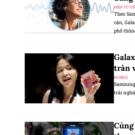
ĐIỆN TỬ TI
Theo Sam
cận, Gal
phổ thôn
Galax
tràn 
MOBILE
Samsung 
trải nghi
Cùng 