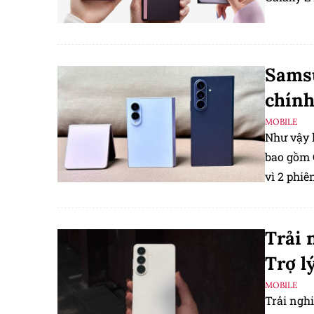
Samsu
chính
MOBILE
Như vậy l
bao gồm G
vì 2 phiê
Trải 
Trợ l
MOBILE
Trải ngh