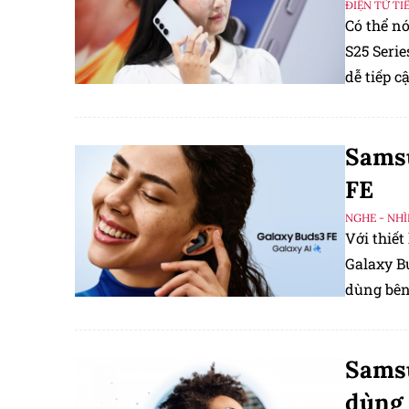
ĐIỆN TỬ TI
Có thể n
S25 Seri
dễ tiếp c
Samsu
FE
NGHE - NHÌ
Với thiết
Galaxy B
dùng bên
Samsu
dùng