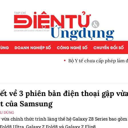
 DÙNG
DOANH NGHIỆP SỐ
CÔNG NGHỆ SỐ
CHUYỂN ĐỔI SỐ
Bộ Y tế chưa cấp phép làm 
iết về 3 phiên bản điện thoại gập vừ
ắt của Samsung
ÊU DÙNG
vừa chính thức trình làng thế hệ Galaxy Z8 Series bao gồm
Fold8 Ultra, Galaxy Z Fold8 và Galaxy Z Flip8.