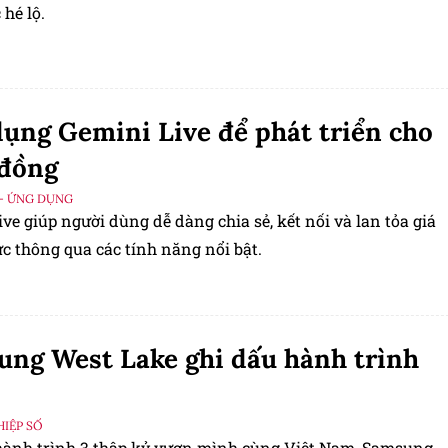
hé lộ.
ụng Gemini Live để phát triển cho
 đồng
- ỨNG DỤNG
ve giúp người dùng dễ dàng chia sẻ, kết nối và lan tỏa giá
cực thông qua các tính năng nổi bật.
ng West Lake ghi dấu hành trình
IỆP SỐ
hành trình 3 thập kỷ vươn mình cùng Việt Nam, Samsung