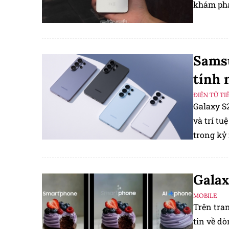
khám phá
Samsu
tính 
ĐIỆN TỬ TI
Galaxy S2
và trí t
trong kỷ
Galax
MOBILE
Trên tra
tin về dò