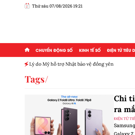
Thứ sáu 07/08/2026 19:21
CHUYỂN ĐỘNG SỐ
KINH TẾ SỐ
ĐIỆN TỬ TIÊU
h toàn
Lý do Mỹ hỗ trợ Nhật bảo vệ đồng yên
Tags
Chi t
ra m
ĐIỆN TỬ TI
Samsung 
Galaxy Z 