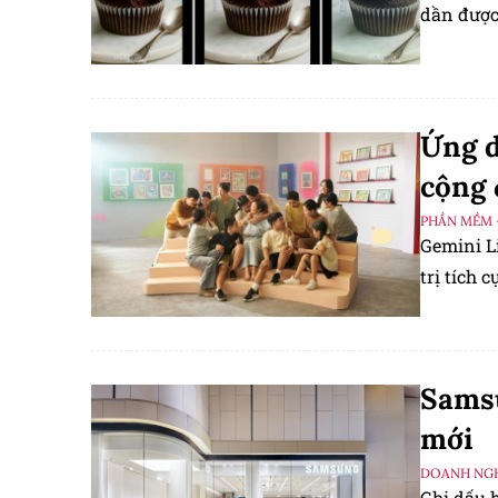
dần được 
Ứng d
cộng
PHẦN MỀM 
Gemini Li
trị tích 
Samsu
mới
DOANH NGH
Ghi dấu 