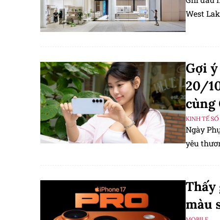
West Lak
Gợi ý
20/10
cùng 
KINH TẾ SỐ
Ngày Phụ
yêu thươn
Thấy 
màu s
MOBILE