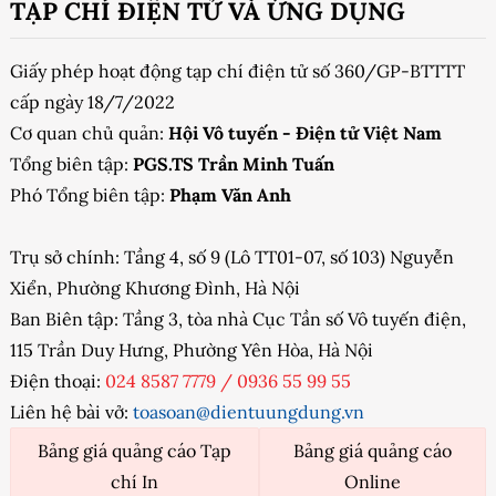
TẠP CHÍ ĐIỆN TỬ VÀ ỨNG DỤNG
Giấy phép hoạt động tạp chí điện tử số 360/GP-BTTTT
cấp ngày 18/7/2022
Cơ quan chủ quản:
Hội Vô tuyến - Điện tử Việt Nam
Tổng biên tập:
PGS.TS Trần Minh Tuấn
Phó Tổng biên tập:
Phạm Văn Anh
Trụ sở chính: Tầng 4, số 9 (Lô TT01-07, số 103) Nguyễn
Xiển, Phường Khương Đình, Hà Nội
Ban Biên tập: Tầng 3, tòa nhà Cục Tần số Vô tuyến điện,
115 Trần Duy Hưng, Phường Yên Hòa, Hà Nội
Điện thoại:
024 8587 7779
/
0936 55 99 55
Liên hệ bài vở:
toasoan@dientuungdung.vn
Bảng giá quảng cáo Tạp
Bảng giá quảng cáo
chí In
Online