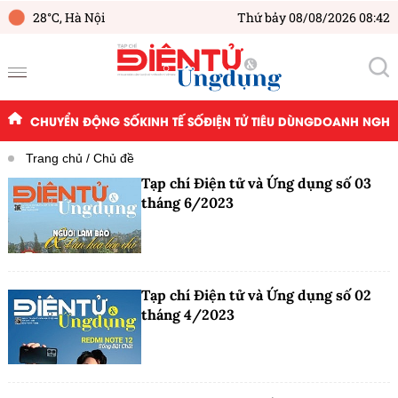
28°C,
Hà Nội
Thứ bảy 08/08/2026 08:42
CHUYỂN ĐỘNG SỐ
KINH TẾ SỐ
ĐIỆN TỬ TIÊU DÙNG
DOANH NGHIỆ
Trang chủ
Chủ đề
Tạp chí Điện tử và Ứng dụng số 03
tháng 6/2023
Tạp chí Điện tử và Ứng dụng số 02
tháng 4/2023