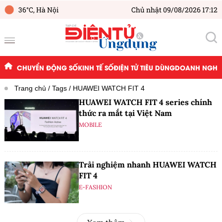
36°C,
Hà Nội
Chủ nhật 09/08/2026 17:12
CHUYỂN ĐỘNG SỐ
KINH TẾ SỐ
ĐIỆN TỬ TIÊU DÙNG
DOANH NGHIỆ
Trang chủ
Tags
HUAWEI WATCH FIT 4
HUAWEI WATCH FIT 4 series chính
thức ra mắt tại Việt Nam
MOBILE
Trải nghiệm nhanh HUAWEI WATCH
FIT 4
E-FASHION