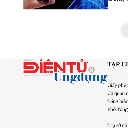
TẠP C
Giấy phé
Cơ quan 
Tổng biên
Phó Tổng 
Trụ sở ch