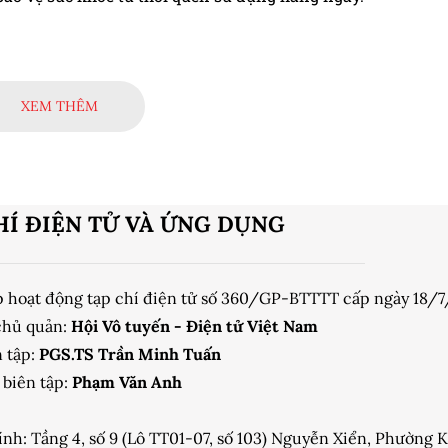
XEM THÊM
HÍ ĐIỆN TỬ VÀ ỨNG DỤNG
p hoạt động tạp chí điện tử số 360/GP-BTTTT cấp ngày 18/
chủ quản:
Hội Vô tuyến - Điện tử Việt Nam
 tập:
PGS.TS Trần Minh Tuấn
biên tập:
Phạm Văn Anh
ính: Tầng 4, số 9 (Lô TT01-07, số 103) Nguyễn Xiển, Phường