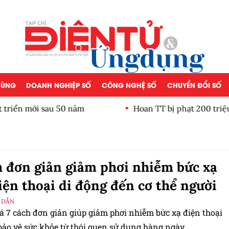
 DÙNG
DOANH NGHIỆP SỐ
CÔNG NGHỆ SỐ
CHUYỂN ĐỔI SỐ
riển mới sau 50 năm
Hoan TT bị phạt 200 triệu 
h đơn giản giảm phơi nhiễm bức xạ
iện thoại di động đến cơ thể người
 DẪN
 7 cách đơn giản giúp giảm phơi nhiễm bức xạ điện thoại
bảo vệ sức khỏe từ thói quen sử dụng hàng ngày.