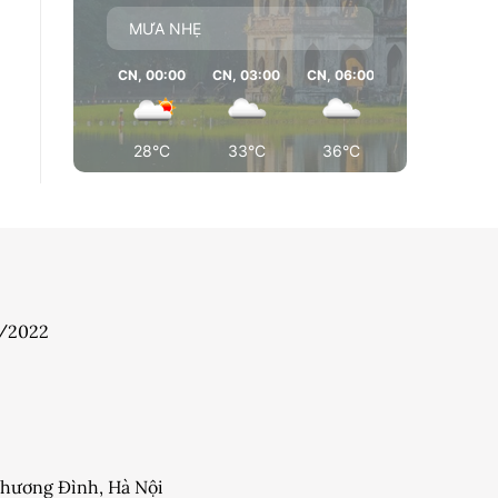
MƯA NHẸ
CN, 00:00
CN, 03:00
CN, 06:00
CN, 09:00
28°C
33°C
36°C
37°C
7/2022
 Khương Đình, Hà Nội