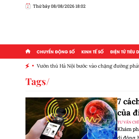
Thứ bảy 08/08/2026 18:02
CHUYỂN ĐỘNG SỐ
KINH TẾ SỐ
ĐIỆN TỬ TIÊU
gấp 2,5
Vườn thú Hà Nội bước vào chặng đường phát t
Tags
7 các
của đ
TƯ VẤN CHỈ
Khám phá
di động, 