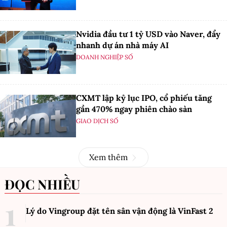
Nvidia đầu tư 1 tỷ USD vào Naver, đẩy
nhanh dự án nhà máy AI
DOANH NGHIỆP SỐ
CXMT lập kỷ lục IPO, cổ phiếu tăng
gần 470% ngay phiên chào sàn
GIAO DỊCH SỐ
Xem thêm
ĐỌC NHIỀU
Lý do Vingroup đặt tên sân vận động là VinFast
2