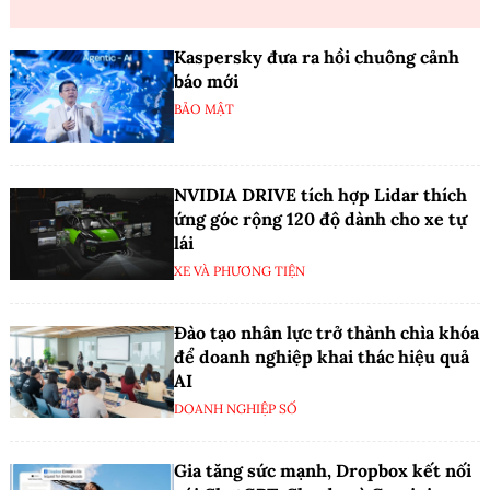
Kaspersky đưa ra hồi chuông cảnh
báo mới
BẢO MẬT
NVIDIA DRIVE tích hợp Lidar thích
ứng góc rộng 120 độ dành cho xe tự
lái
XE VÀ PHƯƠNG TIỆN
Đào tạo nhân lực trở thành chìa khóa
để doanh nghiệp khai thác hiệu quả
AI
DOANH NGHIỆP SỐ
Gia tăng sức mạnh, Dropbox kết nối