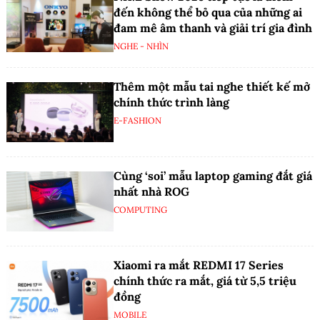
đến không thể bỏ qua của những ai
đam mê âm thanh và giải trí gia đình
NGHE - NHÌN
Thêm một mẫu tai nghe thiết kế mở
chính thức trình làng
E-FASHION
Cùng ‘soi’ mẫu laptop gaming đắt giá
nhất nhà ROG
COMPUTING
Xiaomi ra mắt REDMI 17 Series
chính thức ra mắt, giá từ 5,5 triệu
đồng
MOBILE