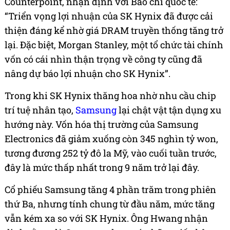
Counterpoint, nhận định với Báo chí quốc tế:
“Triển vọng lợi nhuận của SK Hynix đã được cải
thiện đáng kể nhờ giá DRAM truyền thống tăng trở
lại. Đặc biệt, Morgan Stanley, một tổ chức tài chính
vốn có cái nhìn thận trọng về công ty cũng đã
nâng dự báo lợi nhuận cho SK Hynix”.
Trong khi SK Hynix thăng hoa nhờ nhu cầu chip
trí tuệ nhân tạo,
Samsung
lại chật vật tận dụng xu
hướng này. Vốn hóa thị trường của Samsung
Electronics đã giảm xuống còn 345 nghìn tỷ won,
tương đương 252 tỷ đô la Mỹ, vào cuối tuần trước,
đây là mức thấp nhất trong 9 năm trở lại đây.
Cổ phiếu Samsung tăng 4 phần trăm trong phiên
thứ Ba, nhưng tính chung từ đầu năm, mức tăng
vẫn kém xa so với SK Hynix. Ông Hwang nhận