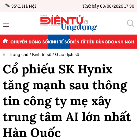
35°C,
Hà Nội
Thứ bảy 08/08/2026 17:30
CHUYỂN ĐỘNG SỐ
KINH TẾ SỐ
ĐIỆN TỬ TIÊU DÙNG
DOANH NGHIỆ
Trang chủ
Kinh tế số
Giao dịch số
Cổ phiếu SK Hynix
tăng mạnh sau thông
tin công ty mẹ xây
trung tâm AI lớn nhất
Hàn Quốc