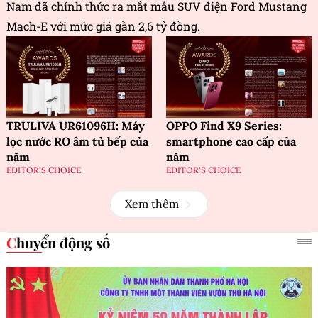
Nam đã chính thức ra mắt mẫu SUV điện Ford Mustang
Mach-E với mức giá gần 2,6 tỷ đồng.
TRULIVA UR61096H: Máy
OPPO Find X9 Series:
lọc nước RO âm tủ bếp của
smartphone cao cấp của
năm
năm
EDITOR'S CHOICE
EDITOR'S CHOICE
Xem thêm
Chuyển động số