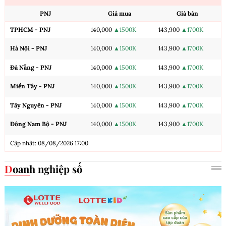
PNJ
Giá mua
Giá bán
TPHCM - PNJ
140,000
▲1500K
143,900
▲1700K
Hà Nội - PNJ
140,000
▲1500K
143,900
▲1700K
Đà Nẵng - PNJ
140,000
▲1500K
143,900
▲1700K
Miền Tây - PNJ
140,000
▲1500K
143,900
▲1700K
Tây Nguyên - PNJ
140,000
▲1500K
143,900
▲1700K
Đông Nam Bộ - PNJ
140,000
▲1500K
143,900
▲1700K
Cập nhật: 08/08/2026 17:00
Doanh nghiệp số