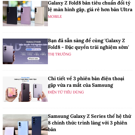
Galaxy Z Fold8 bản tiêu chuẩn đổi tỷ
lệ màn hình gập, giá rẻ hơn bản Ultra
MOBILE
Bạn đã sẵn sàng để cùng 'Galaxy Z
Fold8 - Đặc quyền trải nghiệm sớm'
THỊ TRƯỜNG
Chi tiết về 3 phiên bản điện thoại
gập vừa ra mắt của Samsung
ĐIỆN TỬ TIÊU DÙNG
Samsung Galaxy Z Series thế hệ thứ
8 chính thức trình làng với 3 phiên
bản