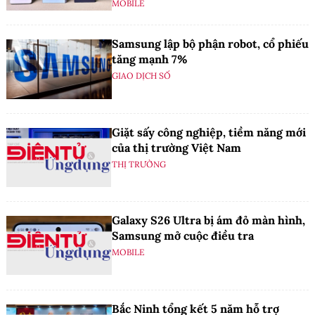
MOBILE
Samsung lập bộ phận robot, cổ phiếu
tăng mạnh 7%
GIAO DỊCH SỐ
Giặt sấy công nghiệp, tiềm năng mới
của thị trường Việt Nam
THỊ TRƯỜNG
Galaxy S26 Ultra bị ám đỏ màn hình,
Samsung mở cuộc điều tra
MOBILE
Bắc Ninh tổng kết 5 năm hỗ trợ