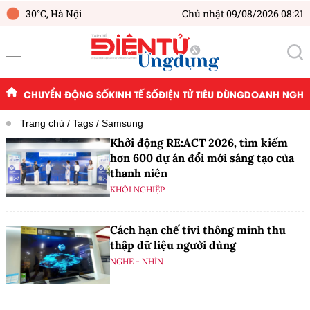
30°C,
Hà Nội
Chủ nhật 09/08/2026 08:21
CHUYỂN ĐỘNG SỐ
KINH TẾ SỐ
ĐIỆN TỬ TIÊU DÙNG
DOANH NGHIỆ
Trang chủ
Tags
Samsung
Khởi động RE:ACT 2026, tìm kiếm
hơn 600 dự án đổi mới sáng tạo của
thanh niên
KHỞI NGHIỆP
Cách hạn chế tivi thông minh thu
thập dữ liệu người dùng
NGHE - NHÌN