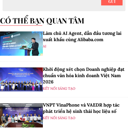
CÓ THỂ BẠN QUAN TÂM
Làm chủ AI Agent, dẫn đầu tương lai
xuất khẩu cùng Alibaba.com
AI
Khởi động xét chọn Doanh nghiệp đạt
chuẩn văn hóa kinh doanh Việt Nam
2026
KẾT NỐI SÁNG TẠO
VNPT VinaPhone và VAEDR hợp tác
phát triển hệ sinh thái học liệu số
KẾT NỐI SÁNG TẠO