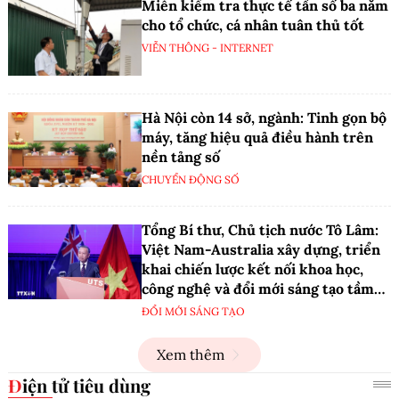
Miễn kiểm tra thực tế tần số ba năm
cho tổ chức, cá nhân tuân thủ tốt
VIỄN THÔNG - INTERNET
Hà Nội còn 14 sở, ngành: Tinh gọn bộ
máy, tăng hiệu quả điều hành trên
nền tảng số
CHUYỂN ĐỘNG SỐ
Tổng Bí thư, Chủ tịch nước Tô Lâm:
Việt Nam-Australia xây dựng, triển
khai chiến lược kết nối khoa học,
công nghệ và đổi mới sáng tạo tầm
nhìn dài hạn
ĐỔI MỚI SÁNG TẠO
Xem thêm
Điện tử tiêu dùng