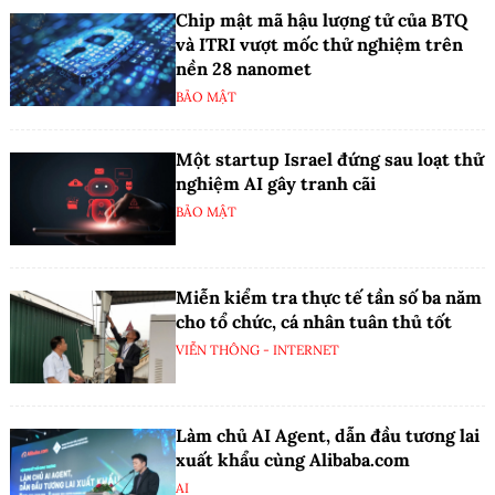
Chip mật mã hậu lượng tử của BTQ
và ITRI vượt mốc thử nghiệm trên
nền 28 nanomet
BẢO MẬT
Một startup Israel đứng sau loạt thử
nghiệm AI gây tranh cãi
BẢO MẬT
Miễn kiểm tra thực tế tần số ba năm
cho tổ chức, cá nhân tuân thủ tốt
VIỄN THÔNG - INTERNET
Làm chủ AI Agent, dẫn đầu tương lai
xuất khẩu cùng Alibaba.com
AI