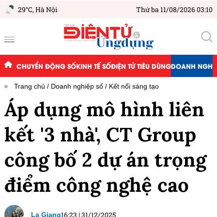
29°C,
Hà Nội
Thứ ba 11/08/2026 03:10
CHUYỂN ĐỘNG SỐ
KINH TẾ SỐ
ĐIỆN TỬ TIÊU DÙNG
DOANH NGHIỆ
Trang chủ
Doanh nghiệp số
Kết nối sáng tạo
Áp dụng mô hình liên
kết '3 nhà', CT Group
công bố 2 dự án trọng
điểm công nghệ cao
16:23
|
31/12/2025
La Giang