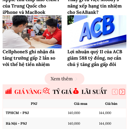
của Trung Quốc cho
nâng xếp hạng tín nhiệm
iPhone và MacBook
cho SeABank?
CellphoneS ghi nhận đà
Lợi nhuận quý II của ACB
tăng trưởng gấp 2 lần so
giảm 588 tỷ đồng, nợ cần
với thế hệ tiền nhiệm
chú ý tăng gần gấp đôi
Xem thêm
GIÁ VÀNG
TỶ GIÁ
LÃI SUẤT
PNJ
Giá mua
Giá bán
TPHCM - PNJ
140,000
144,000
Hà Nội - PNJ
140,000
144,000