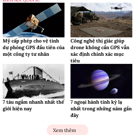
KHOA HỌC QUÂN SỰ
Mỹ cấp phép cho vệ tinh
Công nghệ thị giác giúp
dự phòng GPS đầu tiên của
drone không cần GPS vẫn
một công ty tư nhân
xác định chính xác mục
tiêu
7 tàu ngầm nhanh nhất thế
7 ngoại hành tinh kỳ lạ
giới hiện nay
nhất trong những năm gần
đây
Xem thêm