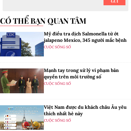
CÓ THỂ BẠN QUAN TÂM
Mỹ điều tra dịch Salmonella từ ớt
jalapeno Mexico, 345 người mắc bệnh
CUỘC SỐNG SỐ
Mạnh tay trong xử lý vi phạm bản
quyền trên môi trường số
CUỘC SỐNG SỐ
Việt Nam được du khách châu Âu yêu
thích nhất hè này
CUỘC SỐNG SỐ