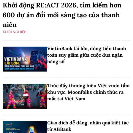
Khởi động RE:ACT 2026, tìm kiếm hơn
600 dự án đổi mới sáng tạo của thanh
niên
KHỞI NGHIỆP
VietinBank lãi lớn, dòng tiền thanh
toán suy giảm giữa cuộc đua ngân
hàng số
Thúc đẩy thương hiệu Việt vươn tầm
khu vực, Moonfolks chính thức ra
mắt tại Việt Nam
Giao dịch dễ dàng, nhận quà kiệt tác
từ ABBank