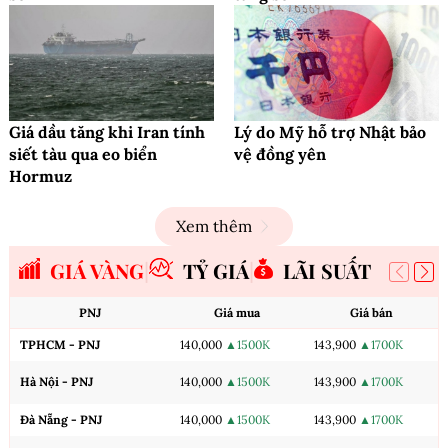
Giá dầu tăng khi Iran tính
Lý do Mỹ hỗ trợ Nhật bảo
siết tàu qua eo biển
vệ đồng yên
Hormuz
Xem thêm
GIÁ VÀNG
TỶ GIÁ
LÃI SUẤT
PNJ
Giá mua
Giá bán
TPHCM - PNJ
140,000
▲1500K
143,900
▲1700K
Hà Nội - PNJ
140,000
▲1500K
143,900
▲1700K
Đà Nẵng - PNJ
140,000
▲1500K
143,900
▲1700K