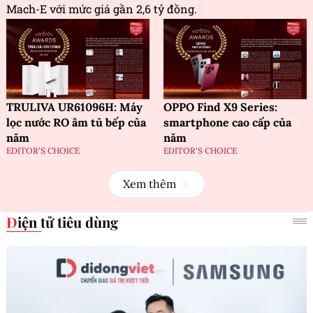
Mach-E với mức giá gần 2,6 tỷ đồng.
TRULIVA UR61096H: Máy
OPPO Find X9 Series:
lọc nước RO âm tủ bếp của
smartphone cao cấp của
năm
năm
EDITOR'S CHOICE
EDITOR'S CHOICE
Xem thêm
Điện tử tiêu dùng