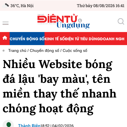
36°C,
Hà Nội
Thứ bảy 08/08/2026 16:41
CHUYỂN ĐỘNG SỐ
KINH TẾ SỐ
ĐIỆN TỬ TIÊU DÙNG
DOANH NGHIỆ
Trang chủ
Chuyển động số
Cuộc sống số
Nhiều Website bóng
đá lậu 'bay màu', tên
miền thay thế nhanh
chóng hoạt động
18:52
|
04/02/2026
Thành Biên