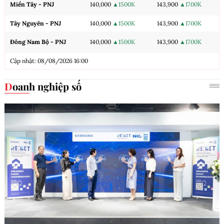
Miền Tây - PNJ
140,000
▲1500K
143,900
▲1700K
Tây Nguyên - PNJ
140,000
▲1500K
143,900
▲1700K
Đông Nam Bộ - PNJ
140,000
▲1500K
143,900
▲1700K
Cập nhật: 08/08/2026 16:00
Doanh nghiệp số