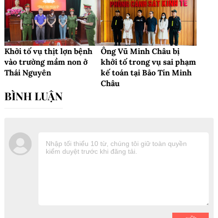
Khởi tố vụ thịt lợn bệnh
Ông Vũ Minh Châu bị
vào trường mầm non ở
khởi tố trong vụ sai phạm
Thái Nguyên
kế toán tại Bảo Tín Minh
Châu