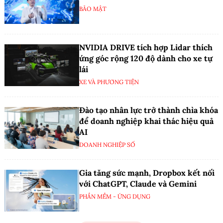
BẢO MẬT
NVIDIA DRIVE tích hợp Lidar thích
ứng góc rộng 120 độ dành cho xe tự
lái
XE VÀ PHƯƠNG TIỆN
Đào tạo nhân lực trở thành chìa khóa
để doanh nghiệp khai thác hiệu quả
AI
DOANH NGHIỆP SỐ
Gia tăng sức mạnh, Dropbox kết nối
với ChatGPT, Claude và Gemini
PHẦN MỀM - ỨNG DỤNG