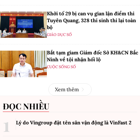
Khởi tố 29 bị can vụ gian lận điểm thi
Tuyên Quang, 328 thí sinh thi lại toàn
bộ
GIÁO DỤC SỐ
Bắt tạm giam Giám đốc Sở KH&CN Bắc
Ninh về tội nhận hối lộ
CUỘC SỐNG SỐ
Xem thêm
ĐỌC NHIỀU
Lý do Vingroup đặt tên sân vận động là VinFast
2