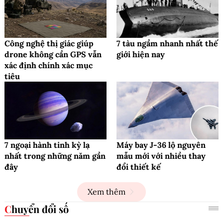
Công nghệ thị giác giúp
7 tàu ngầm nhanh nhất thế
drone không cần GPS vẫn
giới hiện nay
xác định chính xác mục
tiêu
7 ngoại hành tinh kỳ lạ
Máy bay J-36 lộ nguyên
nhất trong những năm gần
mẫu mới với nhiều thay
đây
đổi thiết kế
Xem thêm
Chuyển đổi số