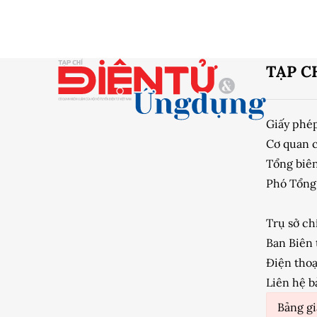
TẠP C
Giấy phé
Cơ quan 
Tổng biên
Phó Tổng 
Trụ sở ch
Ban Biên 
Điện thoạ
Liên hệ b
Bảng gi