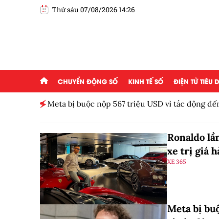
Thứ sáu 07/08/2026 14:26
CHUYỂN ĐỘNG SỐ
KINH TẾ SỐ
ĐIỆN TỬ TIÊU
đồng
Meta bị buộc nộp 567 triệu USD vì tác động đế
Ronaldo lần
xe trị giá 
XE 365
Meta bị bu