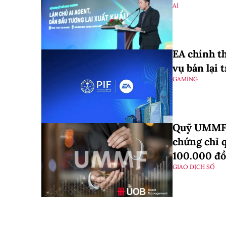
AI
EA chính t
vụ bán lại 
GAMING
Quỹ UMMF 
chứng chỉ 
100.000 đ
GIAO DỊCH SỐ