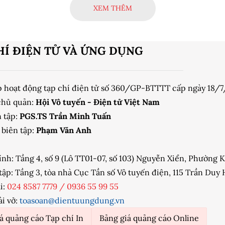
XEM THÊM
HÍ ĐIỆN TỬ VÀ ỨNG DỤNG
p hoạt động tạp chí điện tử số 360/GP-BTTTT cấp ngày 18/
chủ quản:
Hội Vô tuyến - Điện tử Việt Nam
 tập:
PGS.TS Trần Minh Tuấn
biên tập:
Phạm Văn Anh
ính: Tầng 4, số 9 (Lô TT01-07, số 103) Nguyễn Xiển, Phường
tập: Tầng 3, tòa nhà Cục Tần số Vô tuyến điện, 115 Trần Du
i:
024 8587 7779
/
0936 55 99 55
ài vở:
toasoan@dientuungdung.vn
á quảng cáo Tạp chí In
Bảng giá quảng cáo Online