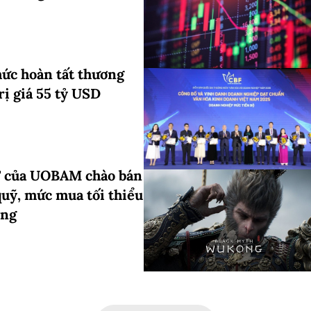
hức hoàn tất thương
trị giá 55 tỷ USD
của UOBAM chào bán
quỹ, mức mua tối thiểu
ồng