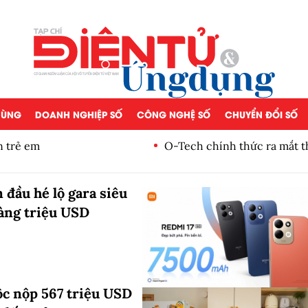
 DÙNG
DOANH NGHIỆP SỐ
CÔNG NGHỆ SỐ
CHUYỂN ĐỔI SỐ
n trẻ em
O-Tech chính thức ra mắt t
 đầu hé lộ gara siêu
hàng triệu USD
ộc nộp 567 triệu USD