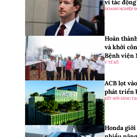
vì tác động
DOANH NGHIỆP S
Hoàn thành
và khởi cô
Bệnh viện 
Y TẾ SỐ
ACB lọt và
phát triển
KẾT NỐI SÁNG T
Honda giới
nhiều nâng