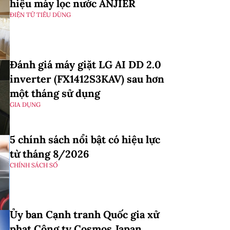
hiệu máy lọc nước ANJIER
ĐIỆN TỬ TIÊU DÙNG
Đánh giá máy giặt LG AI DD 2.0
inverter (FX1412S3KAV) sau hơn
một tháng sử dụng
GIA DỤNG
5 chính sách nổi bật có hiệu lực
từ tháng 8/2026
CHÍNH SÁCH SỐ
Ủy ban Cạnh tranh Quốc gia xử
phạt Công ty Cosmos Japan