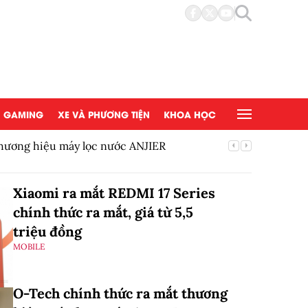
GAMING
XE VÀ PHƯƠNG TIỆN
KHOA HỌC
hương hiệu máy lọc nước ANJIER
Hoàn thà
Mắt thàn
Xiaomi ra mắt REDMI 17 Series
chính thức ra mắt, giá từ 5,5
triệu đồng
MOBILE
O-Tech chính thức ra mắt thương