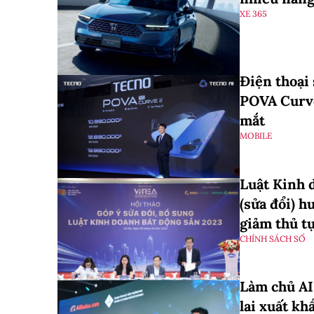
XE 365
Điện thoại
POVA Curve
mắt
MOBILE
Luật Kinh 
(sửa đổi) h
giảm thủ t
CHÍNH SÁCH SỐ
Làm chủ AI
lai xuất kh