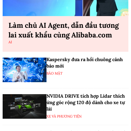
Làm chủ AI Agent, dẫn đầu tương
lai xuất khẩu cùng Alibaba.com
AI
Kaspersky đưa ra hồi chuông cảnh
báo mới
BẢO MẬT
NVIDIA DRIVE tích hợp Lidar thích
ứng góc rộng 120 độ dành cho xe tự
lái
XE VÀ PHƯƠNG TIỆN