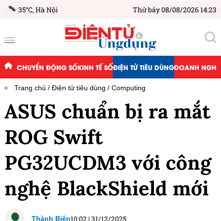
35°C,
Hà Nội
Thứ bảy 08/08/2026 14:23
CHUYỂN ĐỘNG SỐ
KINH TẾ SỐ
ĐIỆN TỬ TIÊU DÙNG
DOANH NGHIỆ
Trang chủ
Điện tử tiêu dùng
Computing
ASUS chuẩn bị ra mắt
ROG Swift
PG32UCDM3 với công
nghệ BlackShield mới
10:02
|
31/12/2025
Thành Biên