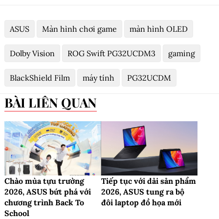
ASUS
Màn hình chơi game
màn hình OLED
Dolby Vision
ROG Swift PG32UCDM3
gaming
BlackShield Film
máy tính
PG32UCDM
BÀI LIÊN QUAN
Chào mùa tựu trường
Tiếp tục với dải sản phẩm
2026, ASUS bứt phá với
2026, ASUS tung ra bộ
chương trình Back To
đôi laptop đồ họa mới
School