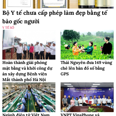
Bộ Y tế chưa cấp phép làm đẹp bằng tế
bào gốc người
Y TẾ SỐ
Hoàn thành giải phóng
Thái Nguyên đưa 149 vùng
mặt bằng và khởi công dự
chè lên bản đồ số bằng
án xây dựng Bệnh viện
GPS
Mắt thành phố Hà Nội
Ngành điện tử Việt Nam
VNPT VinaPhone và