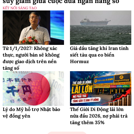
suy giảm giữa cuộc đua ngân hàng số
KẾT NỐI SÁNG TẠO
Từ 1/1/2027: Không xác
Giá dầu tăng khi Iran tính
thực, người bán sẽ không
siết tàu qua eo biển
được giao dịch trên nền
Hormuz
tảng số
Lý do Mỹ hỗ trợ Nhật bảo
Thế Giới Di Động lãi lớn
vệ đồng yên
nửa đầu 2026, nợ phải trả
tăng thêm 35%