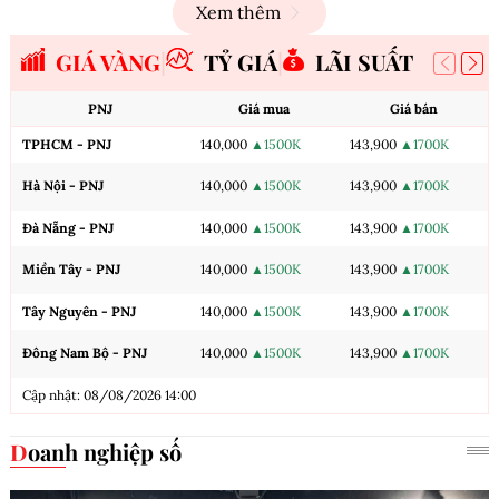
Xem thêm
GIÁ VÀNG
TỶ GIÁ
LÃI SUẤT
PNJ
Giá mua
Giá bán
TPHCM - PNJ
140,000
▲1500K
143,900
▲1700K
Hà Nội - PNJ
140,000
▲1500K
143,900
▲1700K
Đà Nẵng - PNJ
140,000
▲1500K
143,900
▲1700K
Miền Tây - PNJ
140,000
▲1500K
143,900
▲1700K
Tây Nguyên - PNJ
140,000
▲1500K
143,900
▲1700K
Đông Nam Bộ - PNJ
140,000
▲1500K
143,900
▲1700K
Cập nhật: 08/08/2026 14:00
Doanh nghiệp số