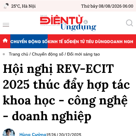
25°C,
Hà Nội
Thứ bảy 08/08/2026 06:00
CHUYỂN ĐỘNG SỐ
KINH TẾ SỐ
ĐIỆN TỬ TIÊU DÙNG
DOANH NGHIỆ
Trang chủ
Chuyển động số
Đổi mới sáng tạo
Hội nghị REV-ECIT
2025 thúc đẩy hợp tác
khoa học - công nghệ
- doanh nghiệp
15:26
|
20/12/2025
Hùng Cường