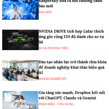
Kaspersky đưa ra hồi chuông cảnh
báo mới
BẢO MẬT
NVIDIA DRIVE tích hợp Lidar thích
ứng góc rộng 120 độ dành cho xe tự
lái
XE VÀ PHƯƠNG TIỆN
Đào tạo nhân lực trở thành chìa khóa
để doanh nghiệp khai thác hiệu quả
AI
DOANH NGHIỆP SỐ
Gia tăng sức mạnh, Dropbox kết nối
với ChatGPT, Claude và Gemini
PHẦN MỀM - ỨNG DỤNG