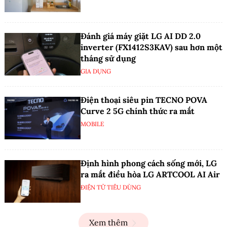
Đánh giá máy giặt LG AI DD 2.0
inverter (FX1412S3KAV) sau hơn một
tháng sử dụng
GIA DỤNG
Điện thoại siêu pin TECNO POVA
Curve 2 5G chính thức ra mắt
MOBILE
Định hình phong cách sống mới, LG
ra mắt điều hòa LG ARTCOOL AI Air
ĐIỆN TỬ TIÊU DÙNG
Xem thêm