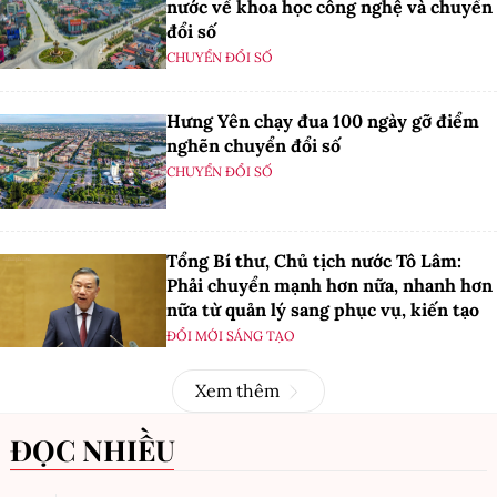
nước về khoa học công nghệ và chuyển
đổi số
CHUYỂN ĐỔI SỐ
Hưng Yên chạy đua 100 ngày gỡ điểm
nghẽn chuyển đổi số
CHUYỂN ĐỔI SỐ
Tổng Bí thư, Chủ tịch nước Tô Lâm:
Phải chuyển mạnh hơn nữa, nhanh hơn
nữa từ quản lý sang phục vụ, kiến tạo
ĐỔI MỚI SÁNG TẠO
Xem thêm
ĐỌC NHIỀU