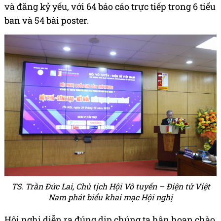
và đăng kỷ yếu, với 64 báo cáo trực tiếp trong 6 tiểu
ban và 54 bài poster.
TS. Trần Đức Lai, Chủ tịch Hội Vô tuyến – Điện tử Việt
Nam phát biểu khai mạc Hội nghị
Hội nghị diễn ra đúng dịp chúng ta hân hoan chào