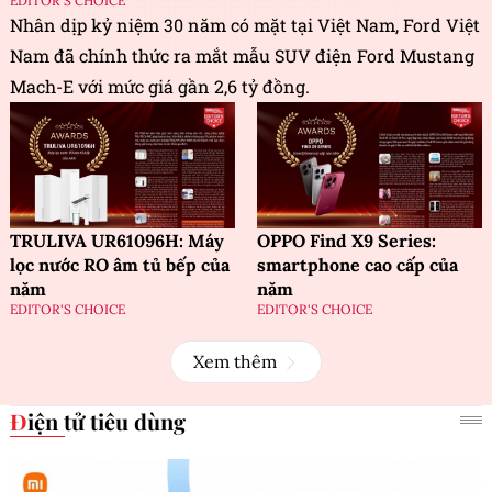
EDITOR'S CHOICE
Nhân dịp kỷ niệm 30 năm có mặt tại Việt Nam, Ford Việt
Nam đã chính thức ra mắt mẫu SUV điện Ford Mustang
Mach-E với mức giá gần 2,6 tỷ đồng.
TRULIVA UR61096H: Máy
OPPO Find X9 Series:
lọc nước RO âm tủ bếp của
smartphone cao cấp của
năm
năm
EDITOR'S CHOICE
EDITOR'S CHOICE
Xem thêm
Điện tử tiêu dùng