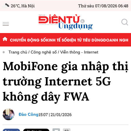
26°C,
Hà Nội
Thứ sáu 07/08/2026 06:48
CHUYỂN ĐỘNG SỐ
KINH TẾ SỐ
ĐIỆN TỬ TIÊU DÙNG
DOANH NGHIỆ
Trang chủ
Công nghệ số
Viễn thông - Internet
MobiFone gia nhập thị
trường Internet 5G
không dây FWA
15:07
|
21/01/2026
Đào Công