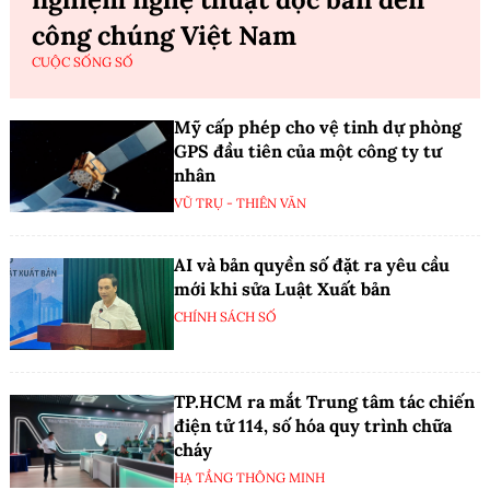
công chúng Việt Nam
CUỘC SỐNG SỐ
Mỹ cấp phép cho vệ tinh dự phòng
GPS đầu tiên của một công ty tư
nhân
VŨ TRỤ - THIÊN VĂN
AI và bản quyền số đặt ra yêu cầu
mới khi sửa Luật Xuất bản
CHÍNH SÁCH SỐ
TP.HCM ra mắt Trung tâm tác chiến
điện tử 114, số hóa quy trình chữa
cháy
HẠ TẦNG THÔNG MINH