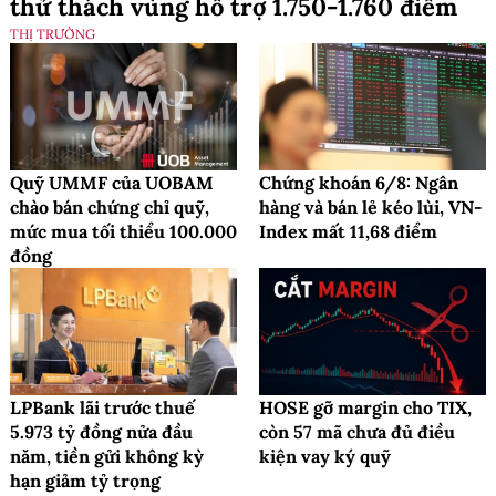
thử thách vùng hỗ trợ 1.750-1.760 điểm
THỊ TRƯỜNG
Quỹ UMMF của UOBAM
Chứng khoán 6/8: Ngân
chào bán chứng chỉ quỹ,
hàng và bán lẻ kéo lùi, VN-
mức mua tối thiểu 100.000
Index mất 11,68 điểm
đồng
LPBank lãi trước thuế
HOSE gỡ margin cho TIX,
5.973 tỷ đồng nửa đầu
còn 57 mã chưa đủ điều
năm, tiền gửi không kỳ
kiện vay ký quỹ
hạn giảm tỷ trọng