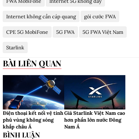
FWA MobiFone
Internet 5G không dây
Internet không cần cáp quang
gói cước FWA
CPE 5G MobiFone
5G FWA
5G FWA Việt Nam
Starlink
BÀI LIÊN QUAN
Điện thoại kết nối vệ tinh
Giá Starlink Việt Nam cao
phủ vùng không sóng
hơn phần lớn nước Đông
khắp châu Á
Nam Á