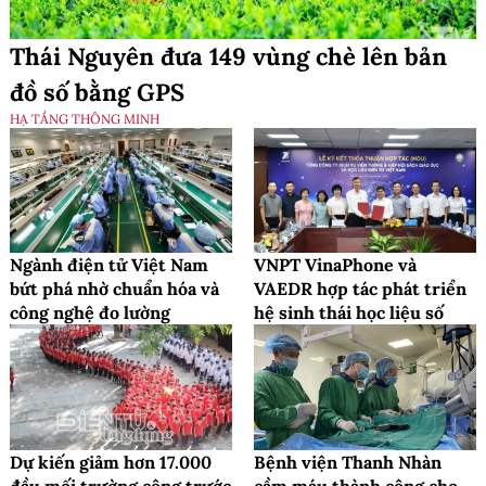
Thái Nguyên đưa 149 vùng chè lên bản
đồ số bằng GPS
HẠ TẦNG THÔNG MINH
Ngành điện tử Việt Nam
VNPT VinaPhone và
bứt phá nhờ chuẩn hóa và
VAEDR hợp tác phát triển
công nghệ đo lường
hệ sinh thái học liệu số
Dự kiến giảm hơn 17.000
Bệnh viện Thanh Nhàn
đầu mối trường công trước
cầm máu thành công cho