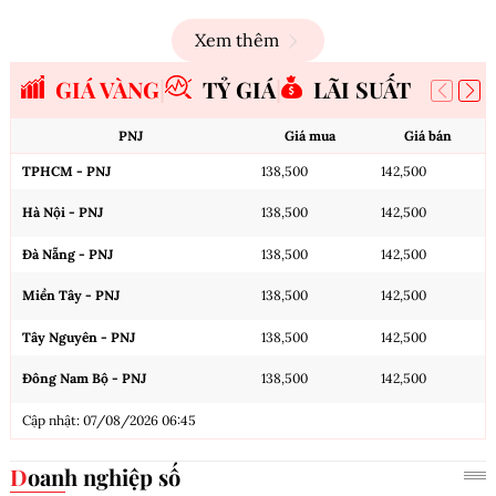
Xem thêm
GIÁ VÀNG
TỶ GIÁ
LÃI SUẤT
PNJ
Giá mua
Giá bán
TPHCM - PNJ
138,500
142,500
Hà Nội - PNJ
138,500
142,500
Đà Nẵng - PNJ
138,500
142,500
Miền Tây - PNJ
138,500
142,500
Tây Nguyên - PNJ
138,500
142,500
Đông Nam Bộ - PNJ
138,500
142,500
Cập nhật: 07/08/2026 06:45
Doanh nghiệp số