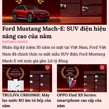
Ford Mustang Mach-E: SUV điện hiệu
năng cao của năm
EDITOR'S CHOICE
Nhân dịp kỷ niệm 30 năm có mặt tại Việt Nam, Ford Việt
Nam đã chính thức ra mắt mẫu SUV điện Ford Mustang
Mach-E với mức giá gần 2,6 tỷ đồng.
TRULIVA UR61096H: Máy
OPPO Find X9 Series:
lọc nước RO âm tủ bếp của
smartphone cao cấp của
năm
năm