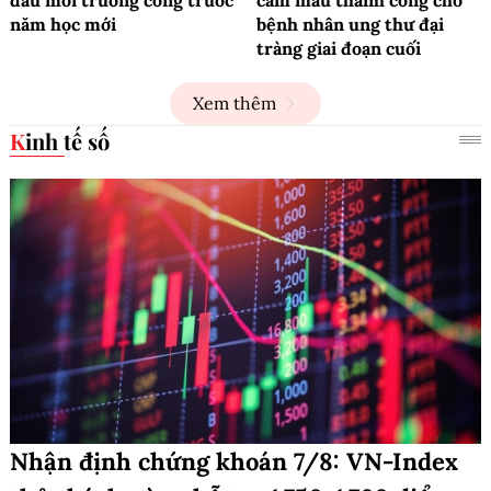
năm học mới
bệnh nhân ung thư đại
tràng giai đoạn cuối
Xem thêm
Kinh tế số
Nhận định chứng khoán 7/8: VN-Index