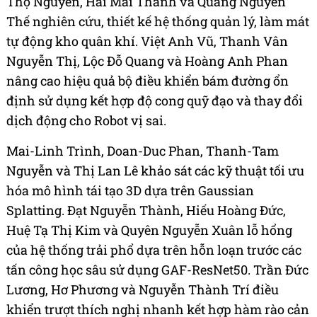
Thọ Nguyễn, Hải Mai Thành và Quang Nguyễn
Thế nghiên cứu, thiết kế hệ thống quản lý, làm mát
tự động kho quân khí. Việt Anh Vũ, Thanh Vân
Nguyễn Thị, Lộc Đỗ Quang và Hoàng Anh Phan
nâng cao hiệu quả bộ điều khiển bám đường ổn
định sử dụng kết hợp độ cong quỹ đạo và thay đổi
dịch động cho Robot vị sai.
Mai-Linh Trình, Doan-Duc Phan, Thanh-Tam
Nguyễn và Thị Lan Lê khảo sát các kỹ thuật tối ưu
hóa mô hình tái tạo 3D dựa trên Gaussian
Splatting. Đạt Nguyễn Thành, Hiếu Hoàng Đức,
Huệ Tạ Thị Kim và Quyên Nguyễn Xuân lỗ hổng
của hệ thống trải phổ dựa trên hỗn loạn trước các
tấn công học sâu sử dụng GAF-ResNet50. Trần Đức
Lương, Hơ Phương và Nguyễn Thành Trí điều
khiển trượt thích nghị nhanh kết hợp hàm rào cản