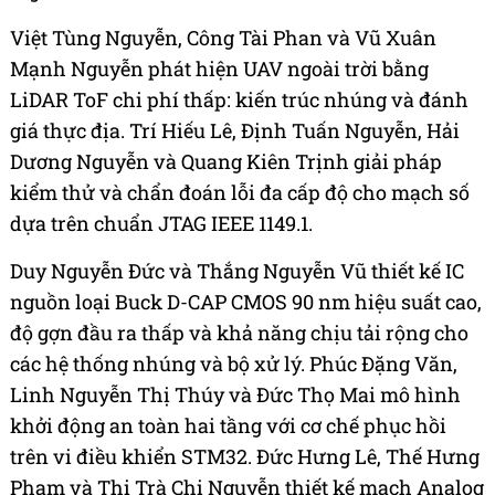
Việt Tùng Nguyễn, Công Tài Phan và Vũ Xuân
Mạnh Nguyễn phát hiện UAV ngoài trời bằng
LiDAR ToF chi phí thấp: kiến trúc nhúng và đánh
giá thực địa. Trí Hiếu Lê, Định Tuấn Nguyễn, Hải
Dương Nguyễn và Quang Kiên Trịnh giải pháp
kiểm thử và chẩn đoán lỗi đa cấp độ cho mạch số
dựa trên chuẩn JTAG IEEE 1149.1.
Duy Nguyễn Đức và Thắng Nguyễn Vũ thiết kế IC
nguồn loại Buck D-CAP CMOS 90 nm hiệu suất cao,
độ gợn đầu ra thấp và khả năng chịu tải rộng cho
các hệ thống nhúng và bộ xử lý. Phúc Đặng Văn,
Linh Nguyễn Thị Thúy và Đức Thọ Mai mô hình
khởi động an toàn hai tầng với cơ chế phục hồi
trên vi điều khiển STM32. Đức Hưng Lê, Thế Hưng
Phạm và Thị Trà Chi Nguyễn thiết kế mạch Analog