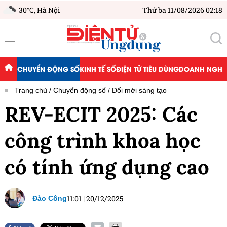
30°C,
Hà Nội
Thứ ba 11/08/2026 02:18
CHUYỂN ĐỘNG SỐ
KINH TẾ SỐ
ĐIỆN TỬ TIÊU DÙNG
DOANH NGHIỆ
Trang chủ
Chuyển động số
Đổi mới sáng tạo
REV-ECIT 2025: Các
công trình khoa học
có tính ứng dụng cao
11:01
|
20/12/2025
Đào Công