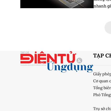
nhanh gấ
TẠP C
Giấy phé
Cơ quan 
Tổng biên
Phó Tổng 
Trụ sở ch