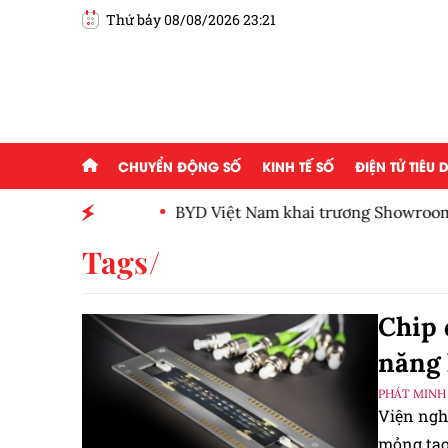
Thứ bảy 08/08/2026 23:21
CHUYỂN ĐỘNG SỐ
KINH TẾ SỐ
ĐIỆN TỬ TIÊU
BYD Việt Nam khai trương Showroom BYD
Tags
Chip 
năng 
PHÁT MINH
Viện nghi
mỏng tạo 