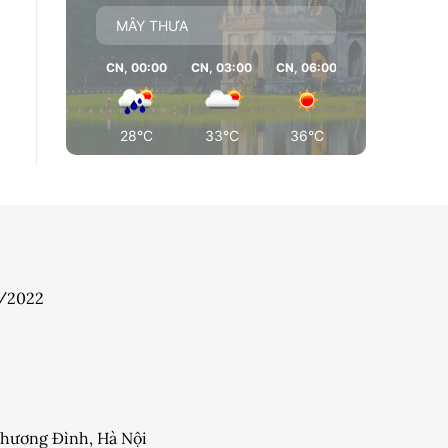
MÂY THƯA
CN, 00:00
CN, 03:00
CN, 06:00
CN, 09:00
28°C
33°C
36°C
36°C
7/2022
 Khương Đình, Hà Nội