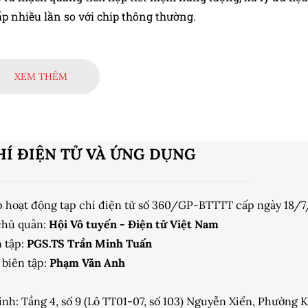
p nhiều lần so với chip thông thường.
XEM THÊM
HÍ ĐIỆN TỬ VÀ ỨNG DỤNG
p hoạt động tạp chí điện tử số 360/GP-BTTTT cấp ngày 18/
chủ quản:
Hội Vô tuyến - Điện tử Việt Nam
 tập:
PGS.TS Trần Minh Tuấn
biên tập:
Phạm Văn Anh
ính: Tầng 4, số 9 (Lô TT01-07, số 103) Nguyễn Xiển, Phường