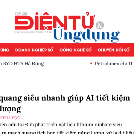
 DÙNG
DOANH NGHIỆP SỐ
CÔNG NGHỆ SỐ
CHUYỂN ĐỔI SỐ
 HTA Hà Đông
Petrolimex chi 11 tỷ đ
lần
quang siêu nhanh giúp AI tiết kiệm
lượng
 KHOA HỌC
ên cứu tại Đức phát triển vật liệu lithium niobate siêu
ra mạch quang tích hợp tiết kiệm năng lượng, xử lý dữ liệu