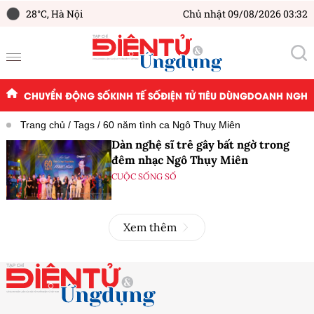
28°C,
Hà Nội
Chủ nhật 09/08/2026 03:32
CHUYỂN ĐỘNG SỐ
KINH TẾ SỐ
ĐIỆN TỬ TIÊU DÙNG
DOANH NGHIỆ
Trang chủ
Tags
60 năm tình ca Ngô Thuỵ Miên
Dàn nghệ sĩ trẻ gây bất ngờ trong
đêm nhạc Ngô Thụy Miên
CUỘC SỐNG SỐ
Xem thêm