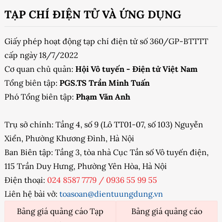
TẠP CHÍ ĐIỆN TỬ VÀ ỨNG DỤNG
Giấy phép hoạt động tạp chí điện tử số 360/GP-BTTTT
cấp ngày 18/7/2022
Cơ quan chủ quản:
Hội Vô tuyến - Điện tử Việt Nam
Tổng biên tập:
PGS.TS Trần Minh Tuấn
Phó Tổng biên tập:
Phạm Văn Anh
Trụ sở chính: Tầng 4, số 9 (Lô TT01-07, số 103) Nguyễn
Xiển, Phường Khương Đình, Hà Nội
Ban Biên tập: Tầng 3, tòa nhà Cục Tần số Vô tuyến điện,
115 Trần Duy Hưng, Phường Yên Hòa, Hà Nội
Điện thoại:
024 8587 7779
/
0936 55 99 55
Liên hệ bài vở:
toasoan@dientuungdung.vn
Bảng giá quảng cáo Tạp
Bảng giá quảng cáo