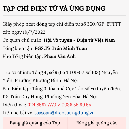
TẠP CHÍ ĐIỆN TỬ VÀ ỨNG DỤNG
Giấy phép hoạt động tạp chí điện tử số 360/GP-BTTTT
cấp ngày 18/7/2022
Cơ quan chủ quản:
Hội Vô tuyến - Điện tử Việt Nam
Tổng biên tập:
PGS.TS Trần Minh Tuấn
Phó Tổng biên tập:
Phạm Văn Anh
Trụ sở chính: Tầng 4, số 9 (Lô TT01-07, số 103) Nguyễn
Xiển, Phường Khương Đình, Hà Nội
Ban Biên tập: Tầng 3, tòa nhà Cục Tần số Vô tuyến điện,
115 Trần Duy Hưng, Phường Yên Hòa, Hà Nội
Điện thoại:
024 8587 7779
/
0936 55 99 55
Liên hệ bài vở:
toasoan@dientuungdung.vn
Bảng giá quảng cáo Tạp
Bảng giá quảng cáo