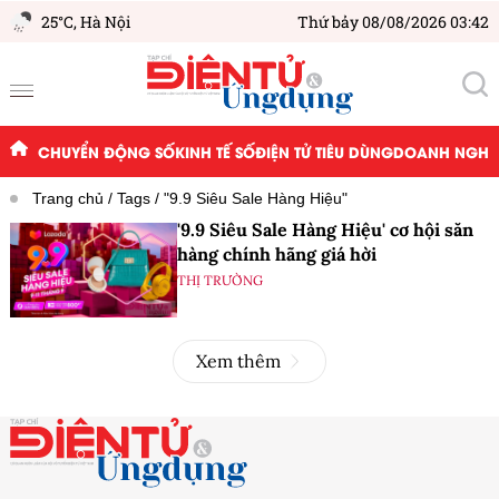
25°C,
Hà Nội
Thứ bảy 08/08/2026 03:42
CHUYỂN ĐỘNG SỐ
KINH TẾ SỐ
ĐIỆN TỬ TIÊU DÙNG
DOANH NGHIỆ
Trang chủ
Tags
"9.9 Siêu Sale Hàng Hiệu"
'9.9 Siêu Sale Hàng Hiệu' cơ hội săn
hàng chính hãng giá hời
THỊ TRƯỜNG
Xem thêm