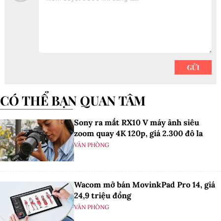
CÓ THỂ BẠN QUAN TÂM
Sony ra mắt RX10 V máy ảnh siêu
zoom quay 4K 120p, giá 2.300 đô la
VĂN PHÒNG
Wacom mở bán MovinkPad Pro 14, giá
24,9 triệu đồng
VĂN PHÒNG