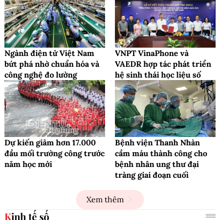
Ngành điện tử Việt Nam
VNPT VinaPhone và
bứt phá nhờ chuẩn hóa và
VAEDR hợp tác phát triển
công nghệ đo lường
hệ sinh thái học liệu số
Dự kiến giảm hơn 17.000
Bệnh viện Thanh Nhàn
đầu mối trường công trước
cầm máu thành công cho
năm học mới
bệnh nhân ung thư đại
tràng giai đoạn cuối
Xem thêm
Kinh tế số