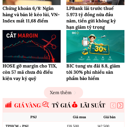
Chứng khoán 6/8: Ngân
LPBank lãi trước thuế
hàng và bán lẻ kéo lùi, VN-
5.973 tỷ đồng nửa đầu
Index mất 11,68 điểm
năm, tiền gửi không kỳ
hạn giảm tỷ trọng
HOSE gỡ margin cho TIX,
BIC tung ưu đãi 8.8, giảm
còn 57 mã chưa đủ điều
tới 30% phí nhiều sản
kiện vay ký quỹ
phẩm bảo hiểm
Xem thêm
GIÁ VÀNG
TỶ GIÁ
LÃI SUẤT
PNJ
Giá mua
Giá bán
TPHCM - PNJ
138,500
142,500