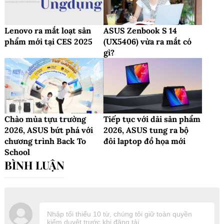
Lenovo ra mắt loạt sản
ASUS Zenbook S 14
phẩm mới tại CES 2025
(UX5406) vừa ra mắt có
gì?
Chào mùa tựu trường
Tiếp tục với dải sản phẩm
2026, ASUS bứt phá với
2026, ASUS tung ra bộ
chương trình Back To
đôi laptop đồ họa mới
School