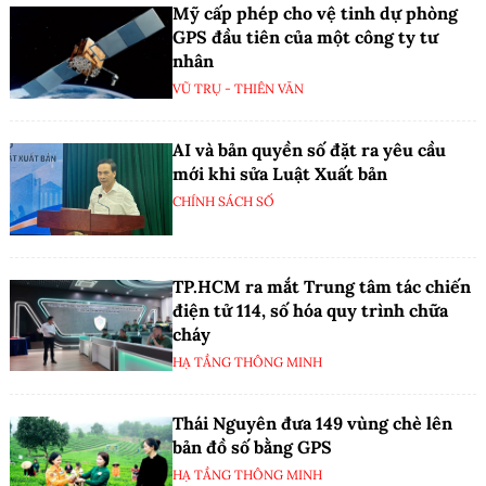
Mỹ cấp phép cho vệ tinh dự phòng
GPS đầu tiên của một công ty tư
nhân
VŨ TRỤ - THIÊN VĂN
AI và bản quyền số đặt ra yêu cầu
mới khi sửa Luật Xuất bản
CHÍNH SÁCH SỐ
TP.HCM ra mắt Trung tâm tác chiến
điện tử 114, số hóa quy trình chữa
cháy
HẠ TẦNG THÔNG MINH
Thái Nguyên đưa 149 vùng chè lên
bản đồ số bằng GPS
HẠ TẦNG THÔNG MINH