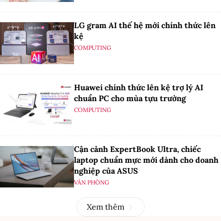
LG gram AI thế hệ mới chính thức lên
kệ
COMPUTING
Huawei chính thức lên kệ trợ lý AI
chuẩn PC cho mùa tựu trường
COMPUTING
Cận cảnh ExpertBook Ultra, chiếc
laptop chuẩn mực mới dành cho doanh
nghiệp của ASUS
VĂN PHÒNG
Xem thêm