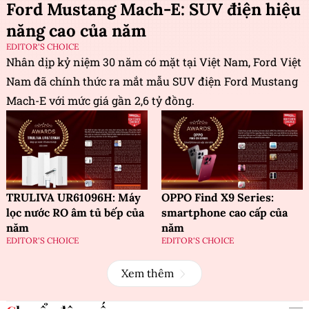
Ford Mustang Mach-E: SUV điện hiệu
năng cao của năm
EDITOR'S CHOICE
Nhân dịp kỷ niệm 30 năm có mặt tại Việt Nam, Ford Việt
Nam đã chính thức ra mắt mẫu SUV điện Ford Mustang
Mach-E với mức giá gần 2,6 tỷ đồng.
TRULIVA UR61096H: Máy
OPPO Find X9 Series:
lọc nước RO âm tủ bếp của
smartphone cao cấp của
năm
năm
EDITOR'S CHOICE
EDITOR'S CHOICE
Xem thêm