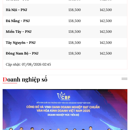
Hà Nội - PNJ
138,500
142,500
Đà Nẵng - PNJ
138,500
142,500
Miền Tây - PNJ
138,500
142,500
Tây Nguyên - PNJ
138,500
142,500
Đông Nam Bộ - PNJ
138,500
142,500
Cập nhật: 07/08/2026 02:45
Doanh nghiệp số