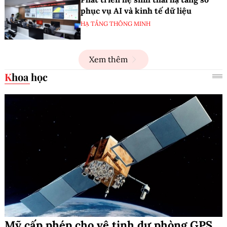
phục vụ AI và kinh tế dữ liệu
HẠ TẦNG THÔNG MINH
Xem thêm
Khoa học
Mỹ cấp phép cho vệ tinh dự phòng GPS