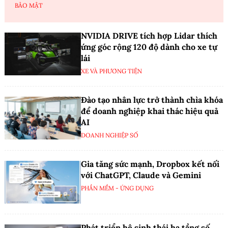
BẢO MẬT
NVIDIA DRIVE tích hợp Lidar thích
ứng góc rộng 120 độ dành cho xe tự
lái
XE VÀ PHƯƠNG TIỆN
Đào tạo nhân lực trở thành chìa khóa
để doanh nghiệp khai thác hiệu quả
AI
DOANH NGHIỆP SỐ
Gia tăng sức mạnh, Dropbox kết nối
với ChatGPT, Claude và Gemini
PHẦN MỀM - ỨNG DỤNG
Phát triển hệ sinh thái hạ tầng số