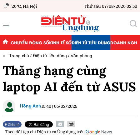
26°C,
Hà Nội
Thứ sáu 07/08/2026 02:50
CHUYỂN ĐỘNG SỐ
KINH TẾ SỐ
ĐIỆN TỬ TIÊU DÙNG
DOANH NGHIỆ
Trang chủ
Điện tử tiêu dùng
Văn phòng
Thăng hạng cùng
laptop AI đến từ ASUS
15:40
|
05/02/2025
Hồng Anh
Chia sẻ
Theo dõi tạp chí
Điện tử và Ứng dụng
trên