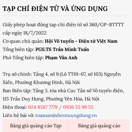
TẠP CHÍ ĐIỆN TỬ VÀ ỨNG DỤNG
Giấy phép hoạt động tạp chí điện tử số 360/GP-BTTTT
cấp ngày 18/7/2022
Cơ quan chủ quản:
Hội Vô tuyến - Điện tử Việt Nam
Tổng biên tập:
PGS.TS Trần Minh Tuấn
Phó Tổng biên tập:
Phạm Văn Anh
Trụ sở chính: Tầng 4, số 9 (Lô TT01-07, số 103) Nguyễn
Xiển, Phường Khương Đình, Hà Nội
Ban Biên tập: Tầng 3, tòa nhà Cục Tần số Vô tuyến điện,
115 Trần Duy Hưng, Phường Yên Hòa, Hà Nội
Điện thoại:
024 8587 7779
/
0936 55 99 55
Liên hệ bài vở:
toasoan@dientuungdung.vn
Bảng giá quảng cáo Tạp
Bảng giá quảng cáo