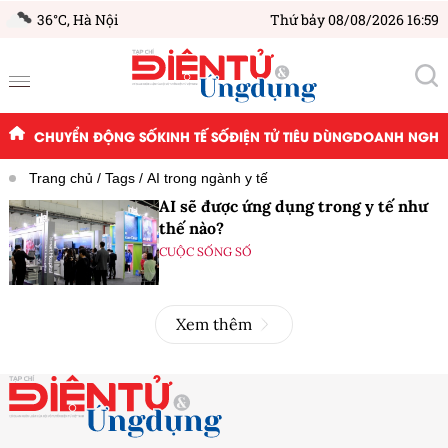
36°C,
Hà Nội
Thứ bảy 08/08/2026 16:59
CHUYỂN ĐỘNG SỐ
KINH TẾ SỐ
ĐIỆN TỬ TIÊU DÙNG
DOANH NGHIỆ
Trang chủ
Tags
AI trong ngành y tế
AI sẽ được ứng dụng trong y tế như
thế nào?
CUỘC SỐNG SỐ
Xem thêm