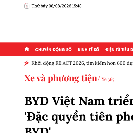
Thứ bảy 08/08/2026 15:48
CHUYỂN ĐỘNG SỐ
KINH TẾ SỐ
ĐIỆN TỬ TIÊU
g ai đam
Khởi động RE:ACT 2026, tìm kiếm hơn 600 dự á
thanh niên
Xe và phương tiện
Xe 365
BYD Việt Nam triể
'Đặc quyền tiên p
BYD'