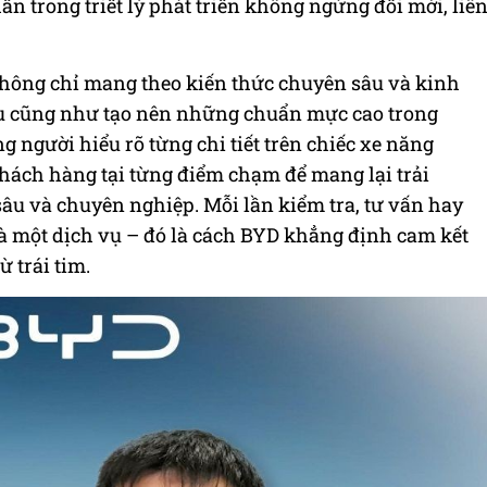
n trong triết lý phát triển không ngừng đổi mới, liê
không chỉ mang theo kiến thức chuyên sâu và kinh
hu cũng như tạo nên những chuẩn mực cao trong
g người hiểu rõ từng chi tiết trên chiếc xe năng
hách hàng tại từng điểm chạm để mang lại trải
u và chuyên nghiệp. Mỗi lần kiểm tra, tư vấn hay
à một dịch vụ – đó là cách BYD khẳng định cam kết
 trái tim.