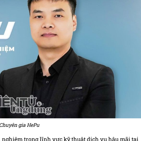
Chuyên gia HePu
 nghiệm trong lĩnh vực kỹ thuật dịch vụ hậu mãi tại