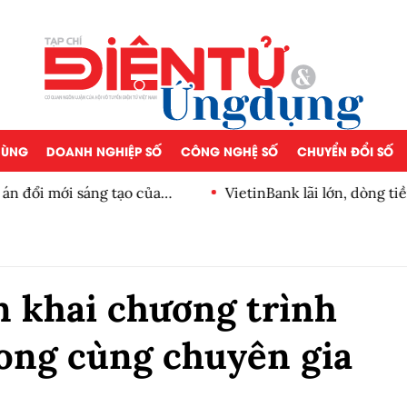
 DÙNG
DOANH NGHIỆP SỐ
CÔNG NGHỆ SỐ
CHUYỂN ĐỔI SỐ
n đổi mới sáng tạo của
VietinBank lãi lớn, dòng ti
số
n khai chương trình
hong cùng chuyên gia