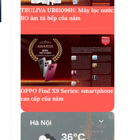
TRULIVA UR61096H: Máy lọc nước
RO âm tủ bếp của năm
OPPO Find X9 Series: smartphone
cao cấp của năm
Hà Nội
36°C