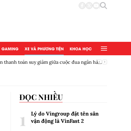
GAMING
XE VÀ PHƯƠNG TIỆN
KHOA HỌC
ền thanh toán suy giảm giữa cuộc đua ngân hàng
Thêm một
ĐỌC NHIỀU
Lý do Vingroup đặt tên sân
vận động là VinFast
2