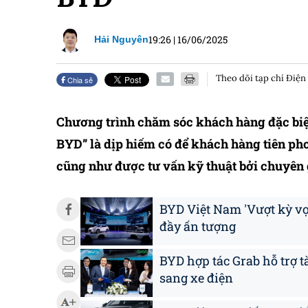
19:26
|
16/06/2025
Hải Nguyên
Theo dõi tạp chí Điện
Chia sẻ
Chương trình chăm sóc khách hàng đặc biệ
BYD” là dịp hiếm có để khách hàng tiên pho
cũng như được tư vấn kỹ thuật bởi chuyên 
BYD Việt Nam 'Vượt kỳ vọ
đầy ấn tượng
BYD hợp tác Grab hỗ trợ t
sang xe điện