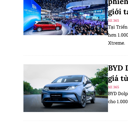
phiên
giới 
XE 365
Tại Triể
hơn 1.00
Xtreme.
BYD D
giá t
XE 365
BYD Dolph
cho 1.00