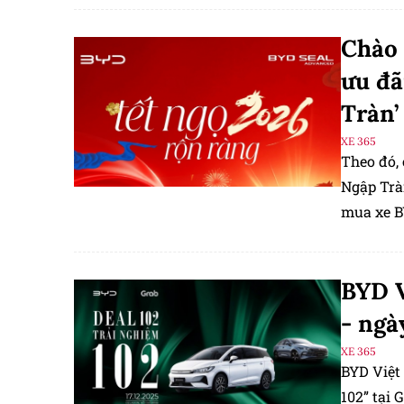
Chào 
ưu đã
Tràn’
XE 365
Theo đó,
Ngập Trà
mua xe B
28/02/20
BYD V
- ngà
XE 365
BYD Việt
102” tại 