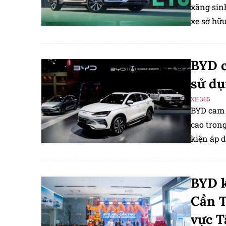
xăng sin
xe sở hữ
BYD SEAL
BYD c
sử dụ
XE 365
BYD cam k
cao trong
kiện áp d
BYD k
Cần T
vực 