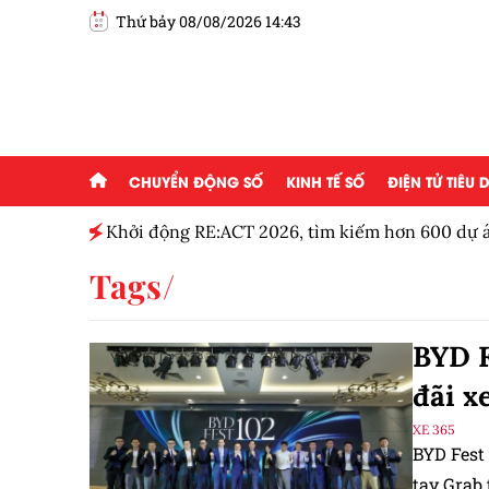
Thứ bảy 08/08/2026 14:43
CHUYỂN ĐỘNG SỐ
KINH TẾ SỐ
ĐIỆN TỬ TIÊU
g ai đam
Khởi động RE:ACT 2026, tìm kiếm hơn 600 dự á
thanh niên
Tags
BYD F
đãi x
XE 365
BYD Fest
tay Grab 