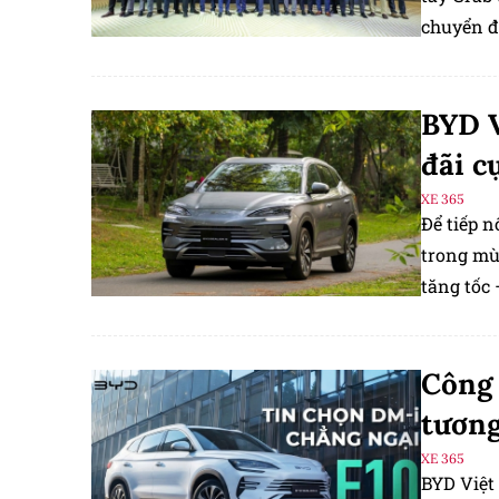
chuyển đ
BYD V
đãi c
XE 365
Để tiếp 
trong mù
tăng tốc 
Công 
tương
XE 365
BYD Việt