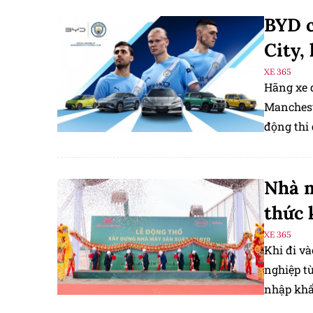
BYD c
City,
XE 365
Hãng xe đ
Manchest
động thi
Nhà m
thức 
XE 365
Khi đi v
nghiệp t
nhập khẩ