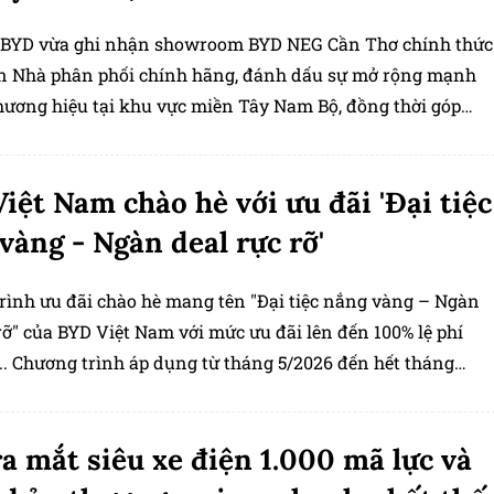
 BYD vừa ghi nhận showroom BYD NEG Cần Thơ chính thức
n Nhà phân phối chính hãng, đánh dấu sự mở rộng mạnh
hương hiệu tại khu vực miền Tây Nam Bộ, đồng thời góp
 nên sự thuận tiện để khách hàng
iệt Nam chào hè với ưu đãi 'Đại tiệc
vàng - Ngàn deal rực rỡ'
rình ưu đãi chào hè mang tên "Đại tiệc nắng vàng – Ngàn
rỡ" của BYD Việt Nam với mức ưu đãi lên đến 100% lệ phí
... Chương trình áp dụng từ tháng 5/2026 đến hết tháng
a mắt siêu xe điện 1.000 mã lực và