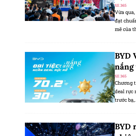
XE 365
Vừa qua,
đạt chuẩ
mẽ của t
phần tạo
BYD V
nắng 
XE 365
Chương t
deal rực 
trước bạ,
6/2026.
BYD r