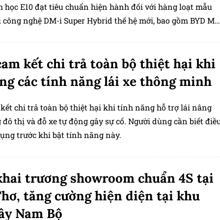
h học E10 đạt tiêu chuẩn hiện hành đối với hàng loạt mẫu
u công nghệ DM-i Super Hybrid thế hệ mới, bao gồm BYD M9
ION 6 và BYD SEAL 5.
am kết chi trả toàn bộ thiệt hại khi
ng các tính năng lái xe thông minh
ết chi trả toàn bộ thiệt hại khi tính năng hỗ trợ lái nâng
 đô thị và đỗ xe tự động gây sự cố. Người dùng cần biết điề
ụng trước khi bật tính năng này.
hai trương showroom chuẩn 4S tại
hơ, tăng cường hiện diện tại khu
Tây Nam Bộ