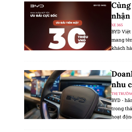
Cùng 
nhận 
XE 365
BYD Việt
mang tên 
khách hà
thời gian
Doanh
nhu c
THỊ TRƯỜN
BYD - hãn
trong thá
hoạt độn
trong nh