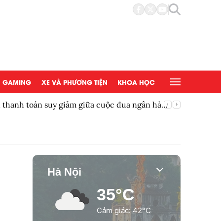
GAMING
XE VÀ PHƯƠNG TIỆN
KHOA HỌC
ền thanh toán suy giảm giữa cuộc đua ngân hàng
Thêm một
Hà Nội
35°C
Cảm giác: 42°C