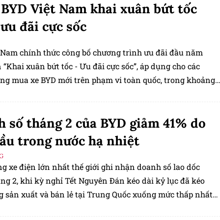
BYD Việt Nam khai xuân bứt tốc
ưu đãi cực sốc
 Nam chính thức công bố chương trình ưu đãi đầu năm
“Khai xuân bứt tốc - Ưu đãi cực sốc”, áp dụng cho các
ng mua xe BYD mới trên phạm vi toàn quốc, trong khoảng
 từ ngày 01/03 đến hết ngày 30/04/2026.
 số tháng 2 của BYD giảm 41% do
ầu trong nước hạ nhiệt
G
g xe điện lớn nhất thế giới ghi nhận doanh số lao dốc
ng 2, khi kỳ nghỉ Tết Nguyên Đán kéo dài kỷ lục đã kéo
g sản xuất và bán lẻ tại Trung Quốc xuống mức thấp nhất
iều tuần.