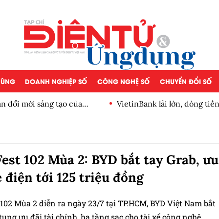
 DÙNG
DOANH NGHIỆP SỐ
CÔNG NGHỆ SỐ
CHUYỂN ĐỔI SỐ
n đổi mới sáng tạo của
VietinBank lãi lớn, dòng ti
số
est 102 Mùa 2: BYD bắt tay Grab, ưu
e điện tới 125 triệu đồng
 102 Mùa 2 diễn ra ngày 23/7 tại TP.HCM, BYD Việt Nam bắt
tung ưu đãi tài chính, hạ tầng sạc cho tài xế công nghệ