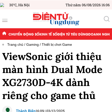
30°C,
Hà Nội
Thứ năm 06/08/2026 16:06
CHUYỂN ĐỘNG SỐ
KINH TẾ SỐ
ĐIỆN TỬ TIÊU DÙNG
DOANH NGHIỆ
Trang chủ
Gaming
Thiết bị chơi Game
ViewSonic giới thiệu
màn hình Dual Mode
XG2730D-4K dành
riêng cho game thủ
16:09
|
03/12/2025
Thành Biên