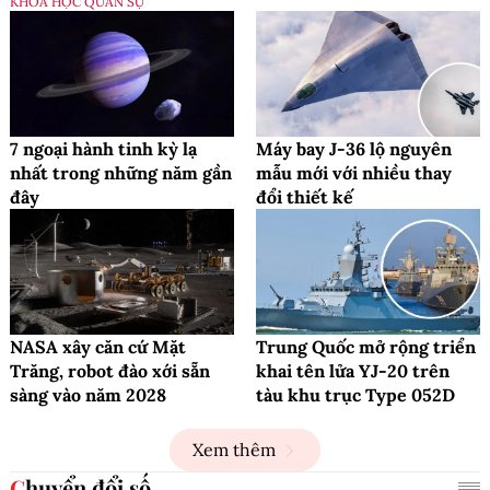
KHOA HỌC QUÂN SỰ
7 ngoại hành tinh kỳ lạ
Máy bay J-36 lộ nguyên
nhất trong những năm gần
mẫu mới với nhiều thay
đây
đổi thiết kế
NASA xây căn cứ Mặt
Trung Quốc mở rộng triển
Trăng, robot đào xới sẵn
khai tên lửa YJ-20 trên
sàng vào năm 2028
tàu khu trục Type 052D
Xem thêm
Chuyển đổi số