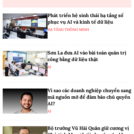
Phát triển hệ sinh thái hạ tầng số
phục vụ AI và kinh tế dữ liệu
HẠ TẦNG THÔNG MINH
Sơn La đưa AI vào bài toán quản trị
công bằng dữ liệu thật
AI
Vì sao các doanh nghiệp chuyển sang
mã nguồn mở để đảm bảo chủ quyền
AI?
AI
Bộ trưởng Vũ Hải Quân giữ cương vị