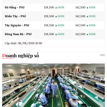
Đà Nẵng - PNJ
138,500
▲600K
142,500
▲800K
Miền Tây - PNJ
138,500
▲600K
142,500
▲800K
Tây Nguyên - PNJ
138,500
▲600K
142,500
▲800K
Đông Nam Bộ - PNJ
138,500
▲600K
142,500
▲800K
Cập nhật: 06/08/2026 16:00
Doanh nghiệp số