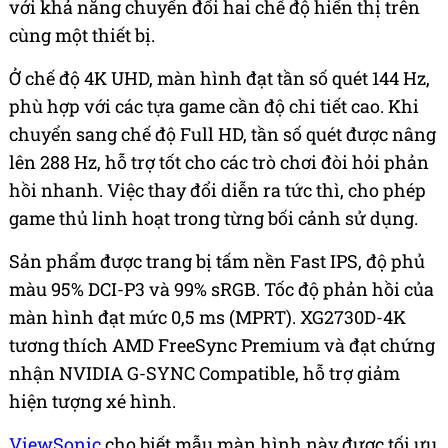
với khả năng chuyển đổi hai chế độ hiển thị trên
cùng một thiết bị.
Ở chế độ 4K UHD, màn hình đạt tần số quét 144 Hz,
phù hợp với các tựa game cần độ chi tiết cao. Khi
chuyển sang chế độ Full HD, tần số quét được nâng
lên 288 Hz, hỗ trợ tốt cho các trò chơi đòi hỏi phản
hồi nhanh. Việc thay đổi diễn ra tức thì, cho phép
game thủ linh hoạt trong từng bối cảnh sử dụng.
Sản phẩm được trang bị tấm nền Fast IPS, độ phủ
màu 95% DCI-P3 và 99% sRGB. Tốc độ phản hồi của
màn hình đạt mức 0,5 ms (MPRT). XG2730D-4K
tương thích AMD FreeSync Premium và đạt chứng
nhận NVIDIA G-SYNC Compatible, hỗ trợ giảm
hiện tượng xé hình.
ViewSonic
cho biết mẫu màn hình này được tối ưu