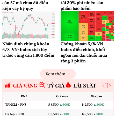
còn 57 mã chưa đủ điều
tới 30% phí nhiều sản
kiện vay ký quỹ
phẩm bảo hiểm
Nhận định chứng khoán
Chứng khoán 5/8: VN-
6/8: VN-Index tích lũy
Index điều chỉnh, khối
trước vùng cản 1.800 điểm
ngoại nối dài chuỗi mua
ròng 3 phiên
Xem thêm
GIÁ VÀNG
TỶ GIÁ
LÃI SUẤT
PNJ
Giá mua
Giá bán
TPHCM - PNJ
138,500
▲600K
142,500
▲800K
Hà Nội - PNJ
138,500
▲600K
142,500
▲800K