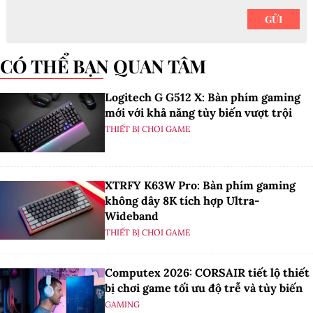
CÓ THỂ BẠN QUAN TÂM
Logitech G G512 X: Bàn phím gaming
mới với khả năng tùy biến vượt trội
THIẾT BỊ CHƠI GAME
XTRFY K63W Pro: Bàn phím gaming
không dây 8K tích hợp Ultra-
Wideband
THIẾT BỊ CHƠI GAME
Computex 2026: CORSAIR tiết lộ thiết
bị chơi game tối ưu độ trễ và tùy biến
GAMING