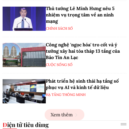
Thủ tướng Lê Minh Hưng nêu 5
nhiệm vụ trọng tâm về an ninh
mạng
CHÍNH SÁCH SỐ
Công nghệ 'ngọc hóa' tro cốt và ý
tưởng xây hai tòa tháp 13 tầng của
Bảo Tín An Lạc
CUỘC SỐNG SỐ
Phát triển hệ sinh thái hạ tầng số
phục vụ AI và kinh tế dữ liệu
HẠ TẦNG THÔNG MINH
Xem thêm
Điện tử tiêu dùng