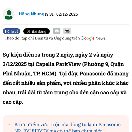
19:31
|
02/12/2025
Hồng Nhung
Chia sẻ
Theo dõi tạp chí
Điện tử và Ứng dụng
trên
Sự kiện diễn ra trong 2 ngày, ngày 2 và ngày
3/12/2025 tại Capella ParkView (Phường 9, Quận
Phú Nhuận, TP. HCM). Tại đây, Panasonic đã mang
đến rất nhiều sản phẩm, với nhiều phân khúc khác
nhau, trải dài từ tầm trung cho đến cận cao cấp và
cao cấp.
Ba ưu điểm vượt trội của dòng tủ lạnh Panasonic
NR-BV281BVKV mà có thể bạn chưa biết