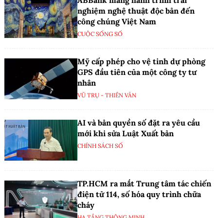
nghiệm nghệ thuật độc bản đến
công chúng Việt Nam
CUỘC SỐNG SỐ
Mỹ cấp phép cho vệ tinh dự phòng
GPS đầu tiên của một công ty tư
nhân
VŨ TRỤ - THIÊN VĂN
AI và bản quyền số đặt ra yêu cầu
mới khi sửa Luật Xuất bản
CHÍNH SÁCH SỐ
TP.HCM ra mắt Trung tâm tác chiến
điện tử 114, số hóa quy trình chữa
cháy
HẠ TẦNG THÔNG MINH