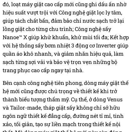
đó, loạt máy giặt cao cấp mới cũng ghi dấu ấn nhờ
hiệu suất vượt trội với Công nghệ giặt lọc ly tâm,
giúp tách chất bẩn, đảm bảo chỉ nước sạch trở lại
lồng giặt cho từng chu trình; Công nghệ sấy
Nanoe™ X giúp khử khuẩn, khử mùi tối đa; Kết hợp
với hệ thống sấy bơm nhiệt 3 động cơ Inverter giúp
quần áo khô nhanh, và giảm nhăn hiệu quả, làm
sạch từng sợi vải và bảo vệ trọn vẹn những bộ
trang phục cao cấp ngay tại nhà.
Bên cạnh công nghệ tiên phong, dòng máy giặt thế
hệ mới cũng được chú trọng về thiết kế khi trở
thành biểu tượng thẩm mỹ. Cụ thể, ở dòng Venus
và Tailor-made, tháp giặt sấy không chỉ sở hữu
ngôn ngữ thiết kế đẳng cấp, đường nét tỉ mỉ, tinh
xảo, tối giản, tạo sự liền mạch trong thiết kế nội