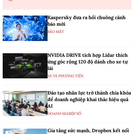
Kaspersky đưa ra hồi chuông cảnh
báo mới
BẢO MẬT
NVIDIA DRIVE tích hợp Lidar thích
ứng góc rộng 120 độ dành cho xe tự
lái
XE VÀ PHƯƠNG TIỆN
Đào tạo nhân lực trở thành chìa khóa
để doanh nghiệp khai thác hiệu quả
AI
DOANH NGHIỆP SỐ
Gia tăng sức mạnh, Dropbox kết nối