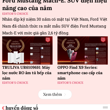
Ford Mustang Mach-E: SUV điện hiệu
năng cao của năm
EDITOR'S CHOICE
Nhân dịp kỷ niệm 30 năm có mặt tại Việt Nam, Ford Việt
Nam đã chính thức ra mắt mẫu SUV điện Ford Mustang
Mach-E với mức giá gần 2,6 tỷ đồng.
TRULIVA UR61096H: Máy
OPPO Find X9 Series:
lọc nước RO âm tủ bếp của
smartphone cao cấp của
năm
năm
EDITOR'S CHOICE
EDITOR'S CHOICE
Xem thêm
Chuyển động số