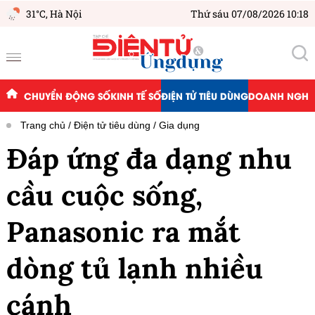
31°C,
Hà Nội
Thứ sáu 07/08/2026 10:18
CHUYỂN ĐỘNG SỐ
KINH TẾ SỐ
ĐIỆN TỬ TIÊU DÙNG
DOANH NGHIỆ
Trang chủ
Điện tử tiêu dùng
Gia dụng
Đáp ứng đa dạng nhu
cầu cuộc sống,
Panasonic ra mắt
dòng tủ lạnh nhiều
cánh