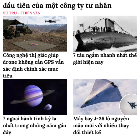
đầu tiên của một công ty tư nhân
VŨ TRỤ - THIÊN VĂN
Công nghệ thị giác giúp
7 tàu ngầm nhanh nhất thế
drone không cần GPS vẫn
giới hiện nay
xác định chính xác mục
tiêu
7 ngoại hành tinh kỳ lạ
Máy bay J-36 lộ nguyên
nhất trong những năm gần
mẫu mới với nhiều thay
đây
đổi thiết kế