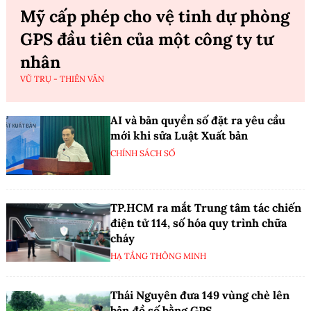
Mỹ cấp phép cho vệ tinh dự phòng
GPS đầu tiên của một công ty tư
nhân
VŨ TRỤ - THIÊN VĂN
AI và bản quyền số đặt ra yêu cầu
mới khi sửa Luật Xuất bản
CHÍNH SÁCH SỐ
TP.HCM ra mắt Trung tâm tác chiến
điện tử 114, số hóa quy trình chữa
cháy
HẠ TẦNG THÔNG MINH
Thái Nguyên đưa 149 vùng chè lên
bản đồ số bằng GPS