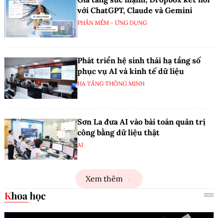
với ChatGPT, Claude và Gemini
PHẦN MỀM - ỨNG DỤNG
Phát triển hệ sinh thái hạ tầng số
phục vụ AI và kinh tế dữ liệu
HẠ TẦNG THÔNG MINH
Sơn La đưa AI vào bài toán quản trị
công bằng dữ liệu thật
AI
Xem thêm
Khoa học