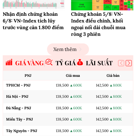
Nhận định chứng khoán
Chứng khoán 5/8: VN-
6/8: VN-Index tích lũy
Index điều chỉnh, khối
trước vùng cản 1.800 điểm
ngoại nối dài chuỗi mua
ròng 3 phiên
Xem thêm
GIÁ VÀNG
TỶ GIÁ
LÃI SUẤT
PNJ
Giá mua
Giá bán
TPHCM - PNJ
138,500
▲600K
142,500
▲800K
Hà Nội - PNJ
138,500
▲600K
142,500
▲800K
Đà Nẵng - PNJ
138,500
▲600K
142,500
▲800K
Miền Tây - PNJ
138,500
▲600K
142,500
▲800K
Tây Nguyên - PNJ
138,500
▲600K
142,500
▲800K