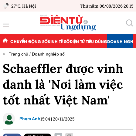
27°C,
Hà Nội
Thứ năm 06/08/2026 20:15
CHUYỂN ĐỘNG SỐ
KINH TẾ SỐ
ĐIỆN TỬ TIÊU DÙNG
DOANH NGHIỆ
Trang chủ
Doanh nghiệp số
Schaeffler được vinh
danh là 'Nơi làm việc
tốt nhất Việt Nam'
15:04
|
20/11/2025
Phạm Anh