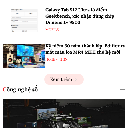
Galaxy Tab S12 Ultra lộ điểm
Geekbench, xác nhận dùng chip
Dimensity 9500
MOBILE
Kỷ niệm 30 năm thành lập, Edifier ra
mắt mẫu loa MR4 MKII thế hệ mới
NGHE - NHÌN
Xem thêm
Công nghệ số