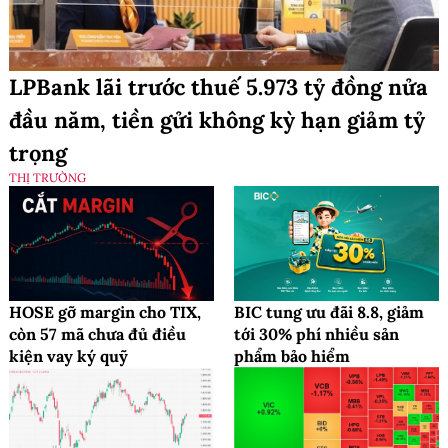
LPBank lãi trước thuế 5.973 tỷ đồng nửa
đầu năm, tiền gửi không kỳ hạn giảm tỷ
trọng
THỊ TRƯỜNG
HOSE gỡ margin cho TIX,
BIC tung ưu đãi 8.8, giảm
còn 57 mã chưa đủ điều
tới 30% phí nhiều sản
kiện vay ký quỹ
phẩm bảo hiểm