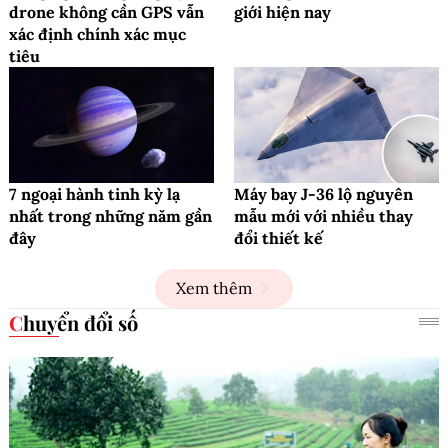
drone không cần GPS vẫn
giới hiện nay
xác định chính xác mục
tiêu
7 ngoại hành tinh kỳ lạ
Máy bay J-36 lộ nguyên
nhất trong những năm gần
mẫu mới với nhiều thay
đây
đổi thiết kế
Xem thêm
Chuyển đổi số