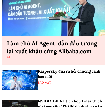
Làm chủ AI Agent, dẫn đầu tương
lai xuất khẩu cùng Alibaba.com
AI
Kaspersky đưa ra hồi chuông cảnh
báo mới
BẢO MẬT
NVIDIA DRIVE tích hợp Lidar thích
ứng góc rộng 120 độ dành cho xe tự