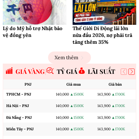
Lý do Mỹ hỗ trợ Nhật bảo
Thế Giới Di Động lãi lớn
vệ đồng yên
nửa đầu 2026, nợ phải trả
tăng thêm 35%
Xem thêm
GIÁ VÀNG
TỶ GIÁ
LÃI SUẤT
PNJ
Giá mua
Giá bán
TPHCM - PNJ
140,000
▲1500K
143,900
▲1700K
Hà Nội - PNJ
140,000
▲1500K
143,900
▲1700K
Đà Nẵng - PNJ
140,000
▲1500K
143,900
▲1700K
Miền Tây - PNJ
140,000
▲1500K
143,900
▲1700K