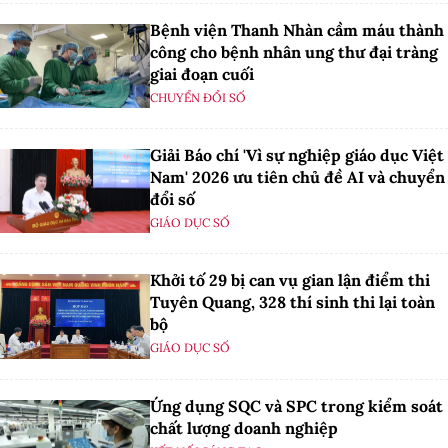
Bệnh viện Thanh Nhàn cầm máu thành
công cho bệnh nhân ung thư đại tràng
giai đoạn cuối
CHUYỂN ĐỔI SỐ
Giải Báo chí 'Vì sự nghiệp giáo dục Việt
Nam' 2026 ưu tiên chủ đề AI và chuyển
đổi số
GIÁO DỤC SỐ
Khởi tố 29 bị can vụ gian lận điểm thi
Tuyên Quang, 328 thí sinh thi lại toàn
bộ
GIÁO DỤC SỐ
Ứng dụng SQC và SPC trong kiểm soát
chất lượng doanh nghiệp