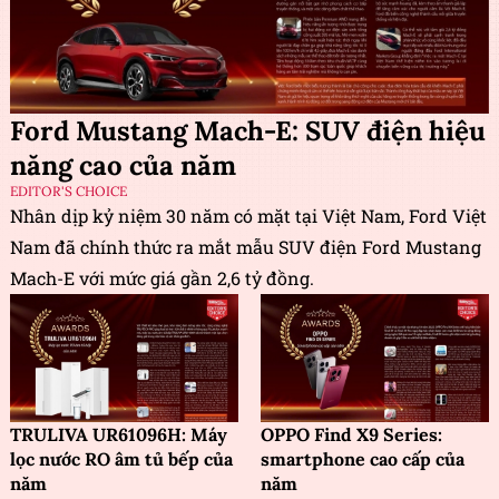
Ford Mustang Mach-E: SUV điện hiệu
năng cao của năm
EDITOR'S CHOICE
Nhân dịp kỷ niệm 30 năm có mặt tại Việt Nam, Ford Việt
Nam đã chính thức ra mắt mẫu SUV điện Ford Mustang
Mach-E với mức giá gần 2,6 tỷ đồng.
TRULIVA UR61096H: Máy
OPPO Find X9 Series:
lọc nước RO âm tủ bếp của
smartphone cao cấp của
năm
năm