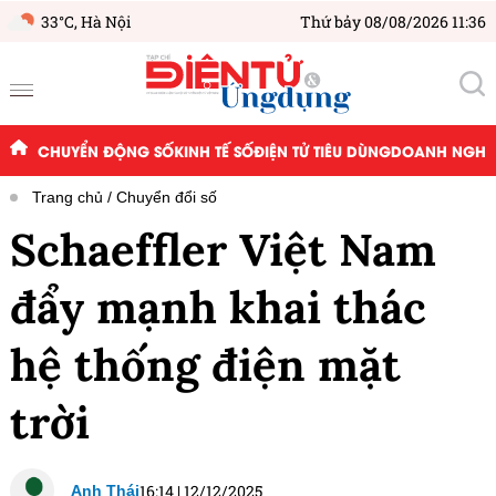
33°C,
Hà Nội
Thứ bảy 08/08/2026 11:36
CHUYỂN ĐỘNG SỐ
KINH TẾ SỐ
ĐIỆN TỬ TIÊU DÙNG
DOANH NGHIỆ
Trang chủ
Chuyển đổi số
Schaeffler Việt Nam
đẩy mạnh khai thác
hệ thống điện mặt
trời
16:14
|
12/12/2025
Anh Thái