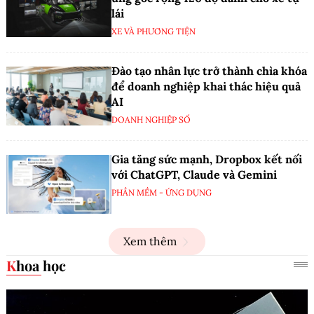
lái
XE VÀ PHƯƠNG TIỆN
Đào tạo nhân lực trở thành chìa khóa
để doanh nghiệp khai thác hiệu quả
AI
DOANH NGHIỆP SỐ
Gia tăng sức mạnh, Dropbox kết nối
với ChatGPT, Claude và Gemini
PHẦN MỀM - ỨNG DỤNG
Xem thêm
Khoa học