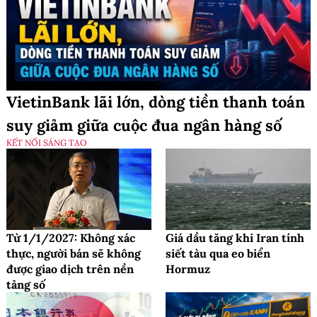
VietinBank lãi lớn, dòng tiền thanh toán
suy giảm giữa cuộc đua ngân hàng số
KẾT NỐI SÁNG TẠO
Từ 1/1/2027: Không xác
Giá dầu tăng khi Iran tính
thực, người bán sẽ không
siết tàu qua eo biển
được giao dịch trên nền
Hormuz
tảng số