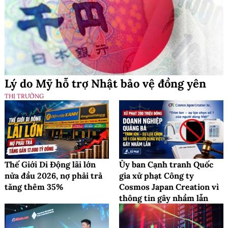
Lý do Mỹ hỗ trợ Nhật bảo vệ đồng yên
THỊ TRƯỜNG
Thế Giới Di Động lãi lớn
Ủy ban Cạnh tranh Quốc
nửa đầu 2026, nợ phải trả
gia xử phạt Công ty
tăng thêm 35%
Cosmos Japan Creation vì
thông tin gây nhầm lẫn