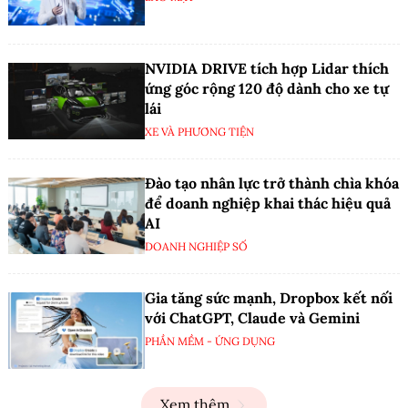
NVIDIA DRIVE tích hợp Lidar thích
ứng góc rộng 120 độ dành cho xe tự
lái
XE VÀ PHƯƠNG TIỆN
Đào tạo nhân lực trở thành chìa khóa
để doanh nghiệp khai thác hiệu quả
AI
DOANH NGHIỆP SỐ
Gia tăng sức mạnh, Dropbox kết nối
với ChatGPT, Claude và Gemini
PHẦN MỀM - ỨNG DỤNG
Xem thêm