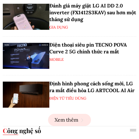
Đánh giá máy giặt LG AI DD 2.0
inverter (FX1412S3KAV) sau hơn một
tháng sử dụng
GIA DỤNG
Điện thoại siêu pin TECNO POVA
Curve 2 5G chính thức ra mắt
MOBILE
Định hình phong cách sống mới, LG
ra mắt điều hòa LG ARTCOOL AI Air
ĐIỆN TỬ TIÊU DÙNG
Xem thêm
Công nghệ số