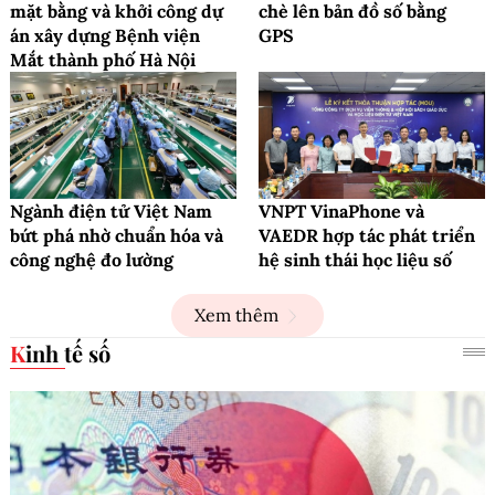
mặt bằng và khởi công dự
chè lên bản đồ số bằng
án xây dựng Bệnh viện
GPS
Mắt thành phố Hà Nội
Ngành điện tử Việt Nam
VNPT VinaPhone và
bứt phá nhờ chuẩn hóa và
VAEDR hợp tác phát triển
công nghệ đo lường
hệ sinh thái học liệu số
Xem thêm
Kinh tế số