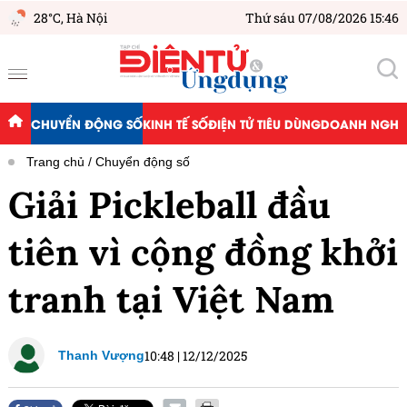
28°C,
Hà Nội
Thứ sáu 07/08/2026 15:46
CHUYỂN ĐỘNG SỐ
KINH TẾ SỐ
ĐIỆN TỬ TIÊU DÙNG
DOANH NGHIỆ
Trang chủ
Chuyển động số
Giải Pickleball đầu
tiên vì cộng đồng khởi
tranh tại Việt Nam
10:48
|
12/12/2025
Thanh Vượng