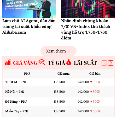
Làm chủ AI Agent, dẫn đầu
Nhận định chứng khoán
tương lai xuất khẩu cùng
7/8: VN-Index thử thách
Alibaba.com
vùng hỗ trợ 1.750-1.760
điểm
Xem thêm
GIÁ VÀNG
TỶ GIÁ
LÃI SUẤT
PNJ
Giá mua
Giá bán
TPHCM - PNJ
138,500
142,000
▼500K
Hà Nội - PNJ
138,500
142,000
▼500K
Đà Nẵng - PNJ
138,500
142,000
▼500K
Miền Tây - PNJ
138,500
142,000
▼500K