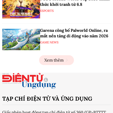
thức khởi tranh từ 6.8
ESPORTS
Garena công bố Palworld Online, ra
mắt nền tảng di động vào năm 2026
GAME NEWS
Xem thêm
TẠP CHÍ ĐIỆN TỬ VÀ ỨNG DỤNG
Giấy phép hoạt động tạp chí điện tử số 360/GP-BTTTT