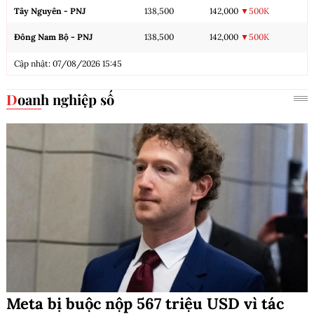
Tây Nguyên - PNJ
138,500
142,000
▼500K
Đông Nam Bộ - PNJ
138,500
142,000
▼500K
Cập nhật: 07/08/2026 15:45
Doanh nghiệp số
Meta bị buộc nộp 567 triệu USD vì tác