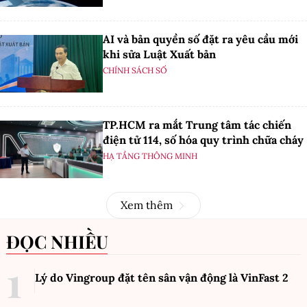
AI và bản quyền số đặt ra yêu cầu mới
khi sửa Luật Xuất bản
CHÍNH SÁCH SỐ
TP.HCM ra mắt Trung tâm tác chiến
điện tử 114, số hóa quy trình chữa cháy
HẠ TẦNG THÔNG MINH
Xem thêm
ĐỌC NHIỀU
Lý do Vingroup đặt tên sân vận động là VinFast
2