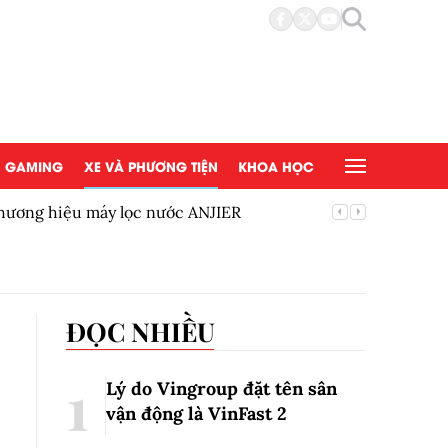
GAMING
XE VÀ PHƯƠNG TIỆN
KHOA HỌC
hương hiệu máy lọc nước ANJIER
Hoàn thà
Mắt thàn
ĐỌC NHIỀU
Lý do Vingroup đặt tên sân
vận động là VinFast
2