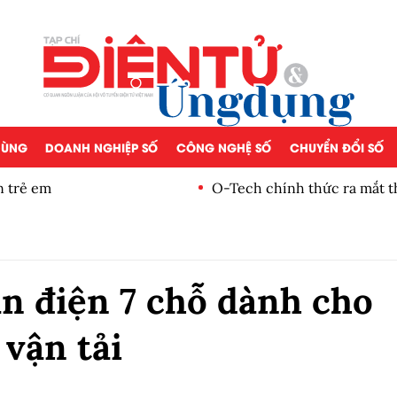
 DÙNG
DOANH NGHIỆP SỐ
CÔNG NGHỆ SỐ
CHUYỂN ĐỔI SỐ
n trẻ em
O-Tech chính thức ra mắt t
 điện 7 chỗ dành cho
 vận tải