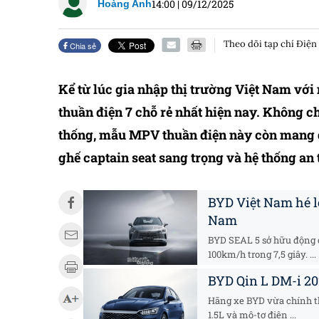
14:00
|
09/12/2025
Hoàng Anh
Theo dõi tạp chí Điện
Chia sẻ
Kể từ lúc gia nhập thị trường Việt Nam vớ
thuần điện 7 chỗ rẻ nhất hiện nay. Không c
thống, mẫu MPV thuần điện này còn mang đến
ghế captain seat sang trọng và hệ thống an t
BYD Việt Nam hé l
Nam
BYD SEAL 5 sở hữu động cơ
100km/h trong 7,5 giây. ...
BYD Qin L DM-i 20
Hãng xe BYD vừa chính th
1.5L và mô-tơ điện ...