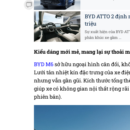
BYD ATTO 2 định n
triệu
Sự xuất hiện của BYD ATT
phân khúc xe gầm ...
Kiểu dáng mới mẻ, mang lại sự thoải má
BYD M6
sở hữu ngoại hình cân đối, k
Lưới tản nhiệt kín đặc trưng của xe điệ
nhưng vẫn gần gũi. Kích thước tổng thể 
giúp xe có không gian nội thất rộng rãi
phiên bản).