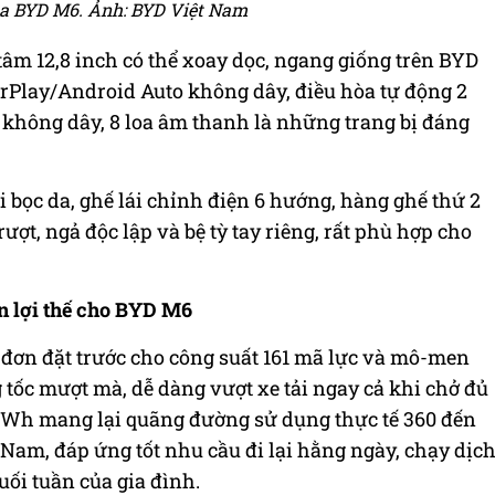
ủa BYD M6. Ảnh: BYD Việt Nam
âm 12,8 inch có thể xoay dọc, ngang giống trên BYD
CarPlay/Android Auto không dây, điều hòa tự động 2
c không dây, 8 loa âm thanh là những trang bị đáng
ồi bọc da, ghế lái chỉnh điện 6 hướng, hàng ghế thứ 2
rượt, ngả độc lập và bệ tỳ tay riêng, rất phù hợp cho
n lợi thế cho BYD M6
 đơn đặt trước cho công suất 161 mã lực và mô-men
tốc mượt mà, dễ dàng vượt xe tải ngay cả khi chở đủ
 kWh mang lại quãng đường sử dụng thực tế 360 đến
 Nam, đáp ứng tốt nhu cầu đi lại hằng ngày, chạy dịc
uối tuần của gia đình.