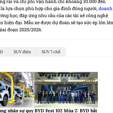
ộng rãi và chi phí vận hành chỉ khoảng 30.000 đến
là lựa chọn phù hợp cho gia đình đông người,
doanh
ờng học, đáp ứng nhu cầu của các tài xế công nghệ
 hiện đại. Mẫu xe được dự đoán sẽ tạo sức ép lớn lê
iai đoạn 2025/2026.
YD
SUV điện
SUV 7 chỗ
ng nhân sự quy
BYD Fest 102 Mùa 2: BYD bắt