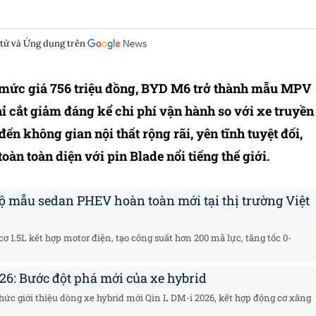
 tử và Ứng dụng trên
i mức giá 756 triệu đồng, BYD M6 trở thành mẫu MPV
hỉ cắt giảm đáng kể chi phí vận hành so với xe truyền
 không gian nội thất rộng rãi, yên tĩnh tuyệt đối,
oàn toàn diện với pin Blade nổi tiếng thế giới.
ộ mẫu sedan PHEV hoàn toàn mới tại thị trường Việt
 1.5L kết hợp motor điện, tạo công suất hơn 200 mã lực, tăng tốc 0-
26: Bước đột phá mới của xe hybrid
ức giới thiệu dòng xe hybrid mới Qin L DM-i 2026, kết hợp động cơ xăng