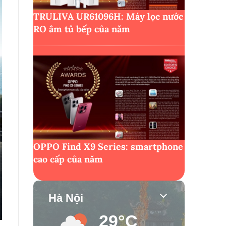
TRULIVA UR61096H: Máy lọc nước
RO âm tủ bếp của năm
OPPO Find X9 Series: smartphone
cao cấp của năm
Hà Nội
29°C