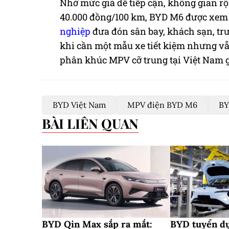
Nhờ mức giá dễ tiếp cận, không gian r
40.000 đồng/100 km, BYD M6 được xem 
nghiệp
đưa đón sân bay, khách sạn, trư
khi cần một mẫu xe tiết kiệm nhưng vẫn
phân khúc MPV cỡ trung tại Việt Nam g
BYD Việt Nam
MPV điện BYD M6
B
BÀI LIÊN QUAN
BYD Qin Max sắp ra mắt:
BYD tuyển dụ