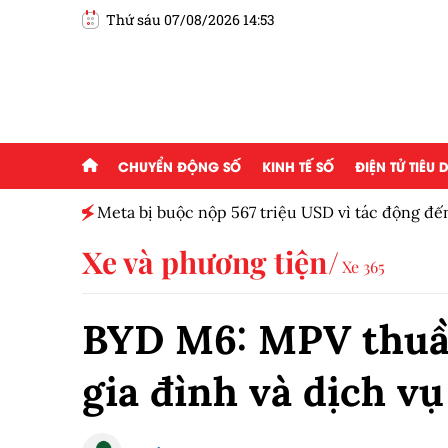
Thứ sáu 07/08/2026 14:53
CHUYỂN ĐỘNG SỐ
KINH TẾ SỐ
ĐIỆN TỬ TIÊU
đồng
Meta bị buộc nộp 567 triệu USD vì tác động đế
Xe và phương tiện
Xe 365
BYD M6: MPV thuần
gia đình và dịch vụ